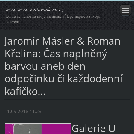
www.www-kulturaok-eu.cz
Komu se nelíbí za moje na mém, ať lépe napíše za svoje
na svém
Jaromír Másler & Roman
Křelina: Čas naplněný
barvou aneb den
odpočinku či každodenní
kafíčko…
11.09.2018 11:23
Galerie U