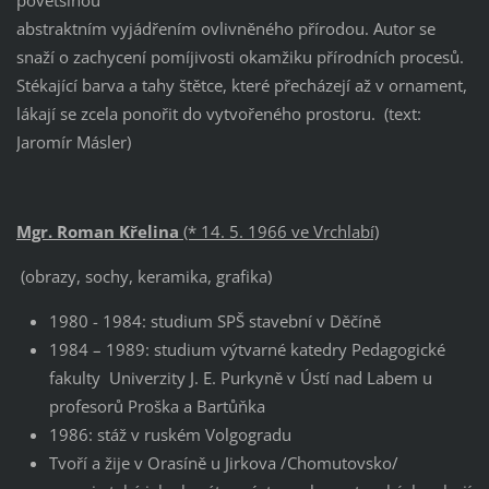
povětšinou
abstraktním vyjádřením ovlivněného přírodou. Autor se
snaží o zachycení pomíjivosti okamžiku přírodních procesů.
Stékající barva a tahy štětce, které přecházejí až v ornament,
lákají se zcela ponořit do vytvořeného prostoru. (text:
Jaromír Másler)
Mgr. Roman Křelina
(* 14. 5. 1966 ve Vrchlabí)
(obrazy, sochy, keramika, grafika)
1980 - 1984: studium SPŠ stavební v Děčíně
1984 – 1989: studium výtvarné katedry Pedagogické
fakulty Univerzity J. E. Purkyně v Ústí nad Labem u
profesorů Proška a Bartůňka
1986: stáž v ruském Volgogradu
Tvoří a žije v Orasíně u Jirkova /Chomutovsko/