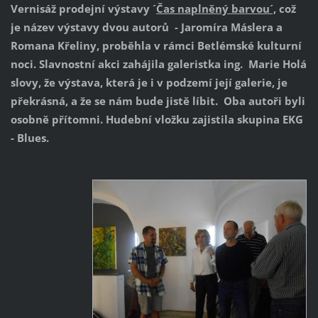
Vernisáž prodejní výstavy ´
Čas naplněný barvou´,
což
je název výstavy dvou autorů - Jaromíra Máslera a
Romana Křeliny, proběhla v rámci Betlémské kulturní
noci. Slavnostní akci zahájila galeristka ing. Marie Holá
slovy, že výstava, která je i v podzemí její galerie, je
překrásná, a že se nám bude jistě líbit. Oba autoři byli
osobně přítomni. Hudební vložku zajistila skupina EKG
- Blues.