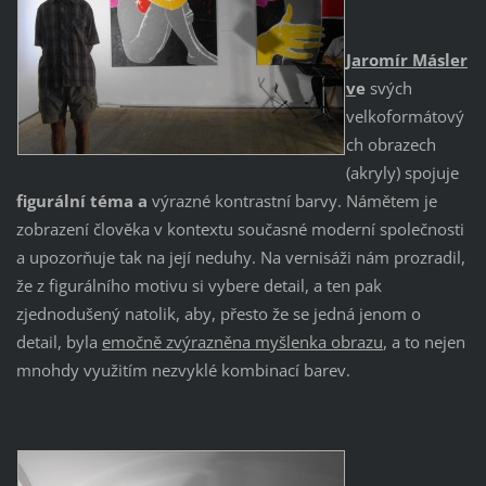
Jaromír Másler
v
e
svých
velkoformátový
ch obrazech
(akryly) spojuje
figurální téma a
výrazné kontrastní barvy. Námětem je
zobrazení člověka v kontextu současné moderní společnosti
a upozorňuje tak na její neduhy. Na vernisáži nám prozradil,
že z figurálního motivu si vybere detail, a ten pak
zjednodušený natolik, aby, přesto že se jedná jenom o
detail, byla
emočně zvýrazněna myšlenka obrazu
, a to nejen
mnohdy využitím nezvyklé kombinací barev.