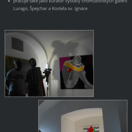
pracuje také jako kurátor výstavy chomutovských galerií
Lurago, Špejchar a Kostela sv. Ignáce