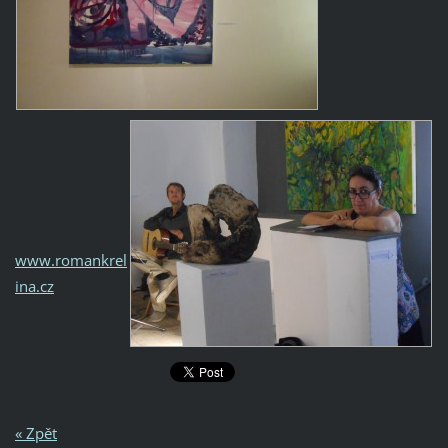
www.romankrel
ina.cz
« Zpět