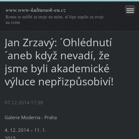
www.www-kulturaok-eu.cz
Komu se nelíbí za moje na mém, ať lépe napíše za svoje
na svém
Jan Zrzavý: ´Ohlédnutí
´aneb když nevadí, že
jsme byli akademické
výluce nepřizpůsobiví!
07.12.2014 17:38
Galerie Moderna - Praha
4. 12. 2014 – 11. 1.
2015