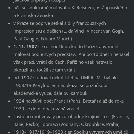
učil se soukromě malovat u K. Reisnera, V. Županského
a Františka Ženíška
v Praze se poprvé setkal s díly francouzských
impresionistů a dalších (L. da Vinci, Vincent van Gogh,
Paul Gaugin, Eduard Munch)
1. 11. 1907
se rozhodl k útěku do Paříže, aby mohl
malovat podle svých představ. Ani po 10 dnech nenašel
však práci, vrátil do Čech. Paříž ho však natrvalo
okouzlila a toužil se tam vrátit
od 1907 studoval několik let na UMPRUM, byl ale
1908/1909 vyloučen,nedokázal se přizpůsobit
akademické výuce, dále byl samouk
1924 navštívil opět Francii (Paříž, Bretaň) a až do roku
1939 se do ní opakovaně vracel
často ho motivovaly pozoruhodné krajiny – cizí (Francie,
Itálie, Řecko) i domácí (Vodňany, Okrouhlice, Praha)
1913–1917/1919–1923 člen Spolku výtvarných umělců