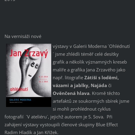
Na vernisáži nové
výstavy v Galerii Moderna ´Ohlédnutí
´ jsme zhlédli téměř celé desítky
grafik a několik významných kreseb
malíře a grafika Jana Zrzavého jako
např. litografie
Zátiší s loděmi,
vázami a jablky,
Najáda
či
Ověnčená hlava
. Kromě těchto
artefaktů ze soukormých sbírek jsme
si mohli prohlédnout cyklus
fotografií ´V ateliéru´, jejichž autorem je S. Sova. Při
zahájení výstavy vystoupili členové skupiny Blue Effect
Radim Hladík a Jan Křížek.