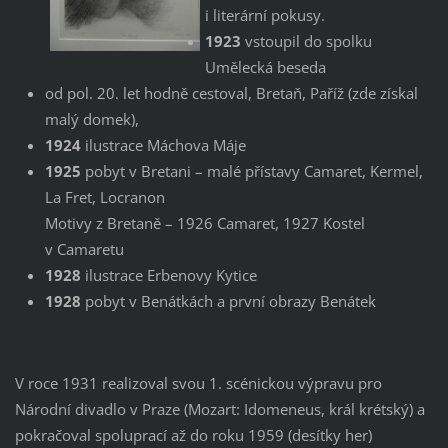
i literární pokusy.
1923
vstoupil do spolku
Umělecká beseda
od pol. 20. let hodně cestoval, Bretaň, Paříž (zde získal
malý domek),
1924
ilustrace Máchova Máje
1925
pobyt v Bretani – malé přístavy Camaret, Kermel,
La Fret, Locranon
Motivy z Bretaně – 1926 Camaret, 1927 Kostel
v Camaretu
1928
ilustrace Erbenovy Kytice
1928
pobyt v Benátkách a první obrazy Benátek
V roce 1931 realizoval svou 1. scénickou výpravu pro
Národní divadlo v Praze (Mozart: Idomeneus, král krétský) a
pokračoval spoluprací až do roku 1959 (desítky her)