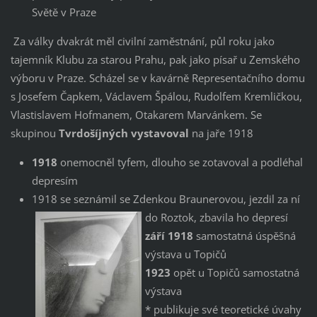
Světě v Praze
Za války dvakrát měl civilní zaměstnání, půl roku jako
tajemník Klubu za starou Prahu, pak jako písař u Zemského
výboru v Praze. Scházel se v kavárně Representačního domu
s Josefem Čapkem, Václavem Špálou, Rudolfem Kremličkou,
Vlastislavem Hofmanem, Otakarem Marvánkem. Se
skupinou
Tvrdošíjných vystavoval
na jaře 1918
1918
onemocněl tyfem, dlouho se zotavoval a podléhal
depresím
1918 se seznámil se Zdenkou Braunerovou, jezdil za ní
do Roztok, zbavila ho depresí
září 1918
samostatná úspěšná
výstava u Topičů
1923
opět u Topičů samostatná
výstava
* publikuje své teoretické úvahy