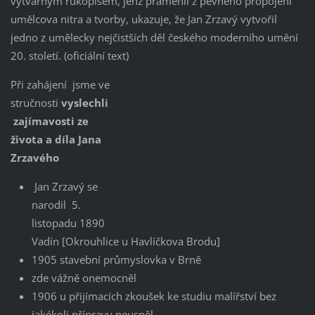
výtvarným rukopisem, jenž pramenil z pevného propojení
umělcova nitra a tvorby, ukazuje, že Jan Zrzavý vytvořil
jedno z umělecky nejčistších děl českého moderního umění
20. století. (oficiální text)
Při zahájení jsme ve
stručnosti
vyslechli
zajímavosti ze
života a díla Jana
Zrzavého
Jan Zrzavý se
narodil 5.
listopadu 1890
Vadín [Okrouhlice u Havlíčkova Brodu]
1905 stavební průmyslovka v Brně
zde vážně onemocněl
1906 u přijímacích zkoušek ke studiu malířství bez
jakékoli přípravy neuspěl