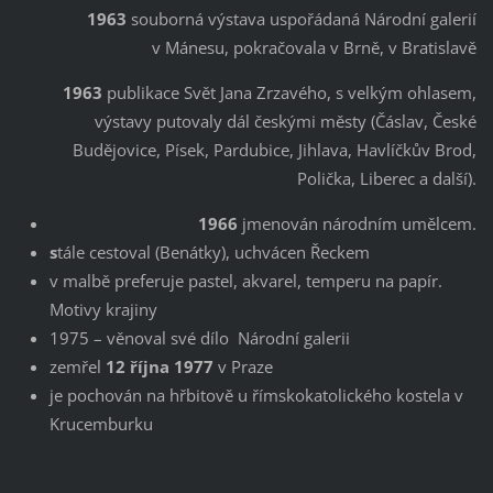
1963
souborná výstava uspořádaná Národní galerií
v Mánesu, pokračovala v Brně, v Bratislavě
1963
publikace Svět Jana Zrzavého, s velkým ohlasem,
výstavy putovaly dál českými městy (Čáslav, České
Budějovice, Písek, Pardubice, Jihlava, Havlíčkův Brod,
Polička, Liberec a další).
1966
jmenován národním umělcem.
s
tále cestoval (Benátky), uchvácen Řeckem
v malbě preferuje pastel, akvarel, temperu na papír.
Motivy krajiny
1975 – věnoval své dílo Národní galerii
zemřel
12 října 1977
v Praze
je pochován na hřbitově u římskokatolického kostela v
Krucemburku