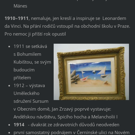
Mánes
1910–1911
, nemaluje, jen kreslí a inspiruje se Leonardem
da Vinci. Na přání rodičů vstoupil na obchodní školu v Praze.
Pro nemoc ji příští rok opustil
1911 se setkává
s Bohumilem
Kubištou, se svým
budoucím
přítelem
1912 – výstava
Uměleckého
sdružení Sursum
v Obecním domě, Jan Zrzavý poprvé vystavuje:
Andělskou návštěvu, Spícího hocha a Melancholii I
1914
- dvakrát ze zdravotních důvodů neodveden
první samostatný podnájem v Černínské ulici na Novém