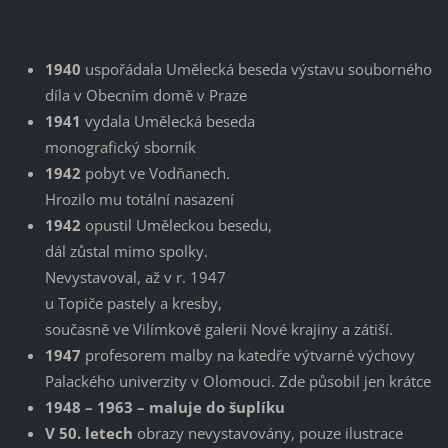
1940
uspořádala Umělecká beseda výstavu souborného
díla v Obecním domě v Praze
1941
vydala Umělecká beseda
monografický sborník
1942
pobyt ve Vodňanech.
Hrozilo mu totální nasazení
1942
opustil Uměleckou besedu,
dál zůstal mimo spolky.
Nevystavoval, až v r. 1947
u Topiče pastely a kresby,
současně ve Vilímkově galerii Nové krajiny a zátiší.
1947
profesorem malby na katedře výtvarné výchovy
Palackého univerzity v Olomouci. Zde působil jen krátce
1948 – 1963 – maluje do šuplíku
V 50. letech
obrazy nevystavovány, pouze ilustrace