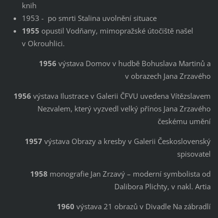
knih
1953 - po smrti Stalina uvolnění situace
1955
opustil Vodňany, mimopražské útočiště našel
v Okrouhlici.
1956
výstava Domov v hudbě Bohuslava Martinů a
v obrazech Jana Zrzavého
1956
výstava Ilustrace v Galerii ČFVU uvedena Vítězslavem
Nezvalem, který vyzvedl velký přínos Jana Zrzavého
českému umění
1957
výstava Obrazy a kresby v Galerii Československý
spisovatel
1958
monografie Jan Zrzavý – moderní symbolista od
Dalibora Plichty, v nakl. Artia
1960
výstava 21 obrazů v Divadle Na zábradlí