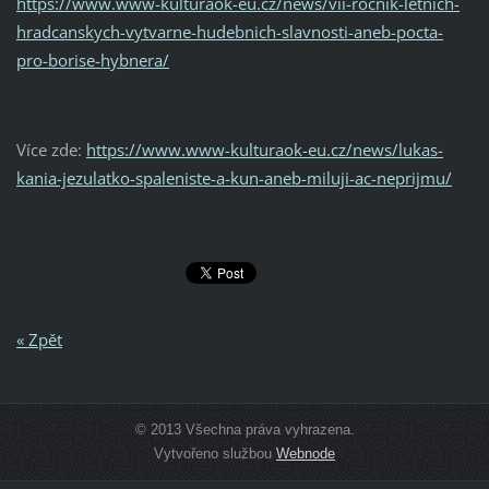
https://www.www-kulturaok-eu.cz/news/vii-rocnik-letnich-
hradcanskych-vytvarne-hudebnich-slavnosti-aneb-pocta-
pro-borise-hybnera/
Více zde:
https://www.www-kulturaok-eu.cz/news/lukas-
kania-jezulatko-spaleniste-a-kun-aneb-miluji-ac-neprijmu/
« Zpět
© 2013 Všechna práva vyhrazena.
Vytvořeno službou
Webnode