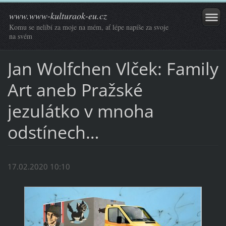
www.www-kulturaok-eu.cz
Komu se nelíbí za moje na mém, ať lépe napíše za svoje
na svém
Jan Wolfchen Vlček: Family
Art aneb Pražské
jezulátko v mnoha
odstínech…
17.02.2020 10:10