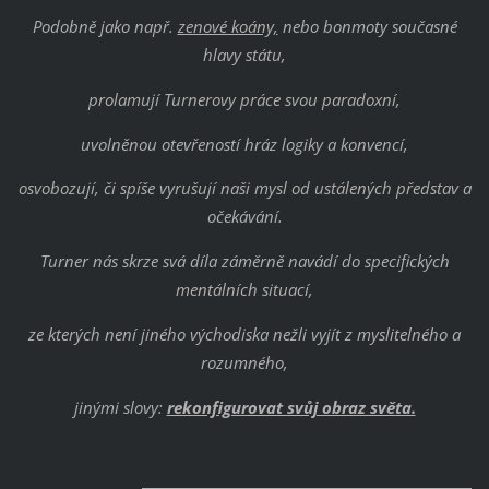
Podobně jako např.
zenové koány,
nebo bonmoty současné
hlavy státu,
prolamují Turnerovy práce svou paradoxní,
uvolněnou otevřeností hráz logiky a konvencí,
osvobozují, či spíše vyrušují naši mysl od ustálených představ a
očekávání.
Turner nás skrze svá díla záměrně navádí do specifických
mentálních situací,
ze kterých není jiného východiska nežli vyjít z myslitelného a
rozumného,
jinými slovy:
rekonfigurovat svůj obraz světa.