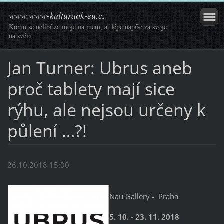
www.www-kulturaok-eu.cz
Komu se nelíbí za moje na mém, ať lépe napíše za svoje
na svém
Jan Turner: Ubrus aneb
proč tablety mají sice
rýhu, ale nejsou určeny k
půlení …?!
26.10.2018 15:00
Nau Gallery - Praha
5. 10. - 23. 11. 2018