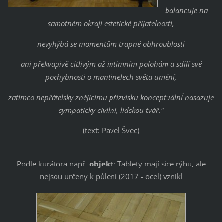
balancuje na
samotném okraji estetické přijatelnosti,
nevyhýbá se momentům trapné obhroublosti
ani překvapivě citlivým až intimním polohám a sdílí své
pochybnosti o mantinelech světa umění,
zatímco nepřátelsky znějícímu přízvisku ´konceptuální´ nasazuje
sympaticky civilní, lidskou tvář."
(text: Pavel Švec)
Podle kurátora např.
objekt
:
Tablety mají sice rýhu, ale
nejsou určeny k půlení
(2017 - ocel) vznikl