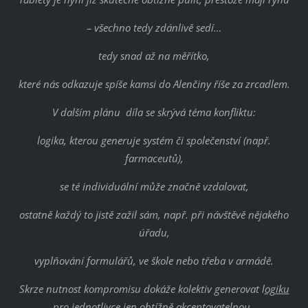
– všechno tedy zdánlivě sedí…
tedy snad až na měřítko,
které nás odkazuje spíše kamsi do Alenčiny říše za zrcadlem.
V dalším plánu díla se skrývá téma konfliktu:
logika, kterou generuje systém či společenství (např.
farmaceutů),
se té individuální může značně vzdalovat,
ostatně každý to jistě zažil sám, např. při návštěvě nějakého
úřadu,
vyplňování formulářů, ve škole nebo třeba v armádě.
Skrze nutnost kompromisu dokáže kolektiv generovat l
ogiku
pro jednotlivce jen obtížně akceptovatelnou.