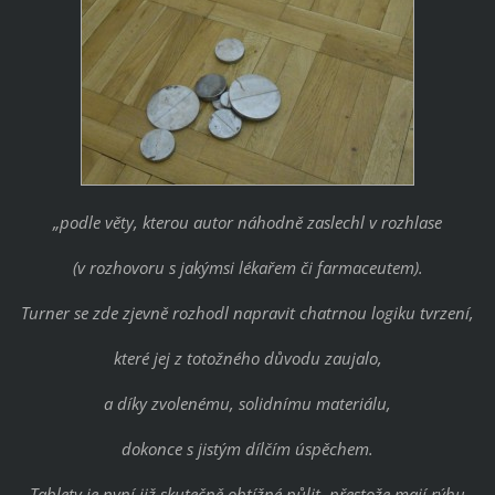
„podle věty, kterou autor náhodně zaslechl v rozhlase
(v rozhovoru s jakýmsi lékařem či farmaceutem).
Turner se zde zjevně rozhodl napravit chatrnou logiku tvrzení,
které jej z totožného důvodu zaujalo,
a díky zvolenému, solidnímu materiálu,
dokonce s jistým dílčím úspěchem.
Tablety je nyní již skutečně obtížné půlit, přestože mají rýhu