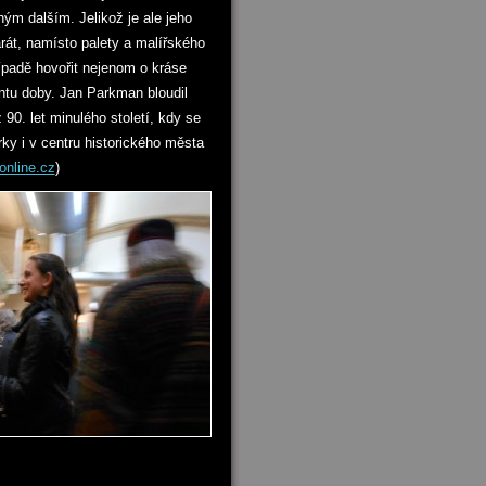
m dalším. Jelikož je ale jeho
rát, namísto palety a malířského
ípadě hovořit nejenom o kráse
ntu doby. Jan Parkman bloudil
90. let minulého století, kdy se
rky i v centru historického města
nline.cz
)