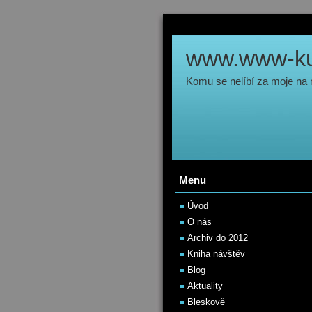
www.www-kul
Komu se nelíbí za moje na
Menu
Úvod
O nás
Archiv do 2012
Kniha návštěv
Blog
Aktuality
Bleskově