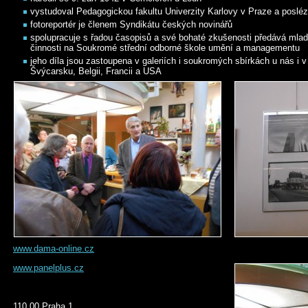
vystudoval Pedagogickou fakultu Univerzity Karlovy v Praze a posléz
fotoreportér je členem Syndikátu českých novinářů
spolupracuje s řadou časopisů a své bohaté zkušenosti předává mla
činnosti na Soukromé střední odborné škole umění a managementu
jeho díla jsou zastoupena v galeriích i soukromých sbírkách u nás i v
Švýcarsku, Belgii, Francii a USA
www.dama-online.cz
www.panelplus.cz
110 00 Praha 1