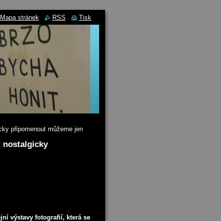
Mapa stránek
RSS
Tisk
gicky připomenout můžeme jen
t nostalgicky
í výstavy fotografií, která se