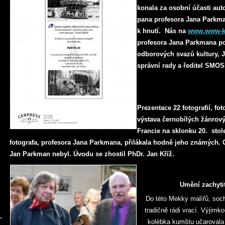
konala za osobní účasti aut
pana profesora Jana Parkma
k hnutí. Nás na
www.www-ku
profesora Jana Parkmana p
odborových svazů kultury, 
správní rady a ředitel SMO
Prezentace 22 fotografií, fo
výstava černobílých žánrov
Francie na sklonku 20. stol
fotografa, profesora Jana Parkmana, přilákala hodně jeho známých. 
Jan Parkman nebyl. Úvodu se zhostil PhDr. Jan Kříž.
Umění zachyti
Do této Mekky malířů, soch
tradičně rádi vrací. Výjimk
kolébka kumštu učarovala 