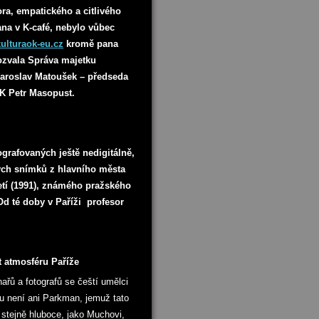
ora, empatického a citlivého
na v K-café, nebylo vůbec
lturaok-eu.cz
kromě pana
ozvala Správa majetku
Jaroslav Matoušek – předseda
SK Petr Masopust.
tografovaných ještě nedigitálně,
ých snímků z hlavního města
etí (1991), známého pražského
Od té doby v Paříži profesor
t atmosféru Paříže
ařů a fotografů se čeští umělci
ou není ani Parkman, jemuž tato
stejně hluboce, jako Muchovi,