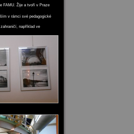
e FAMU. Žije a tvoří v Praze
dším v rámci své pedagogické
 zahraničí, například ve