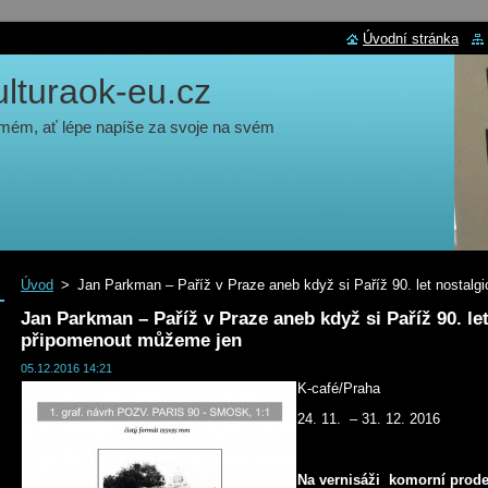
Úvodní stránka
turaok-eu.cz
 mém, ať lépe napíše za svoje na svém
Úvod
>
Jan Parkman – Paříž v Praze aneb když si Paříž 90. let nostal
Jan Parkman – Paříž v Praze aneb když si Paříž 90. le
připomenout můžeme jen
05.12.2016 14:21
K-café/Praha
24. 11. – 31. 12. 2016
Na vernisáži komorní prodejn