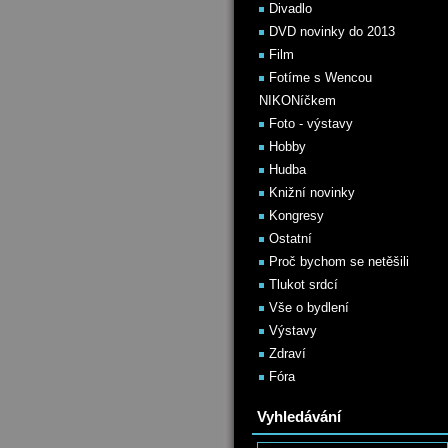
Divadlo
DVD novinky do 2013
Film
Fotíme s Wencou
NIKONíčkem
Foto - výstavy
Hobby
Hudba
Knižní novinky
Kongresy
Ostatní
Proč bychom se netěšili
Tlukot srdcí
Vše o bydlení
Výstavy
Zdraví
Fóra
Vyhledávání