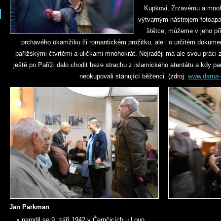
Kupkovi, Zrzavému a mnohý
výtvarným nástrojem fotoapa
štětce, můžeme v jeho př
prchavého okamžiku či romantickém prožitku, ale i o určitém dokume
pařížskými čtvrtěmi a uličkami mnohokrát. Nejraději má ale svou práci z 
ještě po Paříži dalo chodit beze strachu z islamického atentátu a kdy pa
neokupovali stanující běženci. (zdroj:
www.dama-o
Jan Parkman
narodil se 9. září 1942 v Černčicích u Loun