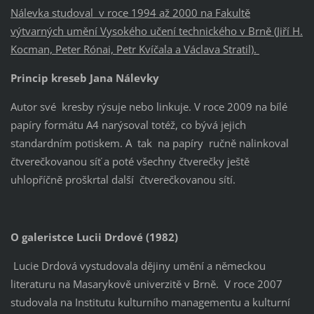
Nálevka studoval v roce 1994 až 2000 na Fakultě
výtvarných umění Vysokého učení technického v Brně (Jiří H.
Kocman, Peter Rónai, Petr Kvíčala a Václava Stratil).
Princip kreseb Jana Nálevky
Autor své kresby rýsuje nebo linkuje. V roce 2009 na bílé
papíry formátu A4 narýsoval totéž, co bývá jejich
standardním potiskem. A tak na papíry ručně nalinkoval
čtverečkovanou síť a poté všechny čtverečky ještě
uhlopříčně proškrtal další čtverečkovanou sítí.
O galeristce Lucii Drdové (1982)
Lucie Drdová vystudovala dějiny umění a německou
literaturu na Masarykově univerzitě v Brně. V roce 2007
studovala na Institutu kulturního managementu a kulturní