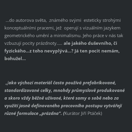
…do autorova světa, známého svými esteticky strohými
konceptuálními pracemi, jež operují s vizuálním jazykem
geometrického umění a minimalismu. Jeho práce v nás tak
vzbuzují pocity prázdnoty…
..
ale jakého duševního, či
fyzického…z toho nevyplývá…? Já ten pocit nemám,
bohužel…
„J
ako výchozí materiál často používá prefabrikované,
standardizované celky, mnohdy průmyslově produkované
a skoro vždy běžně užívané, které samy o sobě nebo za
využití jasně definovaného pracovního postupu vytvářejí
různé formulace „prázdna“. (
Kurátor Jiří Ptáček)