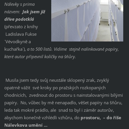
Nálevky s prima
názvem: ´
Jak jsem již
dříve podotkla´
(převzato z knihy
Ladislava Fukse
´Vévodkyně a
kuchařka´),
a to 500 listů. Vidíme stejně nalinkované papíry,
které autor připevnil kolíčky na šňůry.
Musila jsem tedy svůj neustále sklopený zrak, zvyklý
opatrně vážit své kroky po pražských rozkopaných
chodnících, zvednout do prostoru s nainstalovanými bílými
papíry. No, vůbec by mě nenapadlo, věšet papíry na šňůru,
leda tak mokré prádlo, ale snad to byl i záměr autorův,
abychom konečně vzhlédli vzhůru, do
prostoru, – do říše
Nálevkova umění …