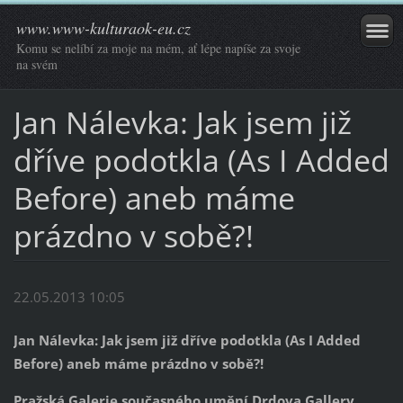
www.www-kulturaok-eu.cz
Komu se nelíbí za moje na mém, ať lépe napíše za svoje
na svém
Jan Nálevka: Jak jsem již
dříve podotkla (As I Added
Before) aneb máme
prázdno v sobě?!
22.05.2013 10:05
Jan Nálevka: Jak jsem již dříve podotkla (As I Added
Before) aneb máme prázdno v sobě?!
Pražská Galerie současného umění Drdova Gallery