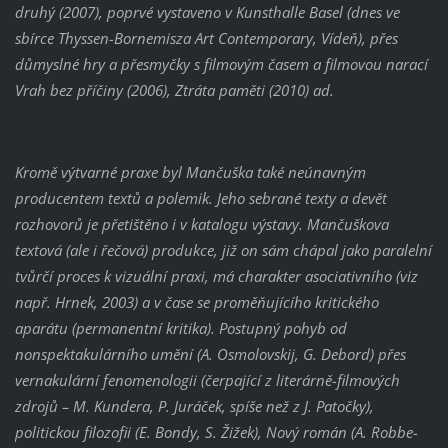
druhý (2007), poprvé vystaveno v Kunsthalle Basel (dnes ve
sbírce Thyssen-Bornemisza Art Contemporary, Vídeň), přes
důmyslné hry a přesmyčky s filmovým časem a filmovou narací
Vrah bez příčiny (2006), Ztráta paměti (2010) ad.
Kromě výtvarné praxe byl Mančuška také neúnavným
producentem textů a polemik. Jeho sebrané texty a devět
rozhovorů je přetištěno i v katalogu výstavy. Mančuškova
textová (ale i řečová) produkce, již on sám chápal jako paralelní
tvůrčí proces k vizuální praxi, má charakter asociativního (viz
např. Hrnek, 2003) a v čase se proměňujícího kritického
aparátu (permanentní kritika). Postupný pohyb od
nonspektakulárního umění (A. Osmolovskij, G. Debord) přes
vernakulární fenomenologii (čerpající z literárně-filmových
zdrojů – M. Kundera, P. Juráček, spíše než z J. Patočky),
politickou filozofii (E. Bondy, S. Žižek), Nový román (A. Robbe-