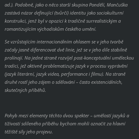
ad.). Podobně, jako o něco starší skupina Pondělí, Mančuška
zastává názor definující (tvůrčí) identitu jako sociokulturní
konstrukci, jenž byl v opozici k tradičně surrealistickým a
romantizujícím východiskům českého umění.
Se vzrůstajícím internacionálním ohlasem se v jeho tvorbě
začaly jasně diferencovat dvě linie, jež se v jeho díle stabilně
prolínají. Na jedné straně rozvíjel post-konceptuální uměleckou
tradici, jež aktivně problematizuje jazyk v procesu vyprávění
(jazyk literární, jazyk videa, performance i filmu). Na straně
druhé rostl jeho zájem o sdělování – často existenciálních,
skutečných příběhů.
Pohyb mezi elementy těchto dvou spekter – umělostí jazyků a
tíživostí sdíleného příběhu bychom mohli označit za hlavní
těžiště síly jeho projevu.