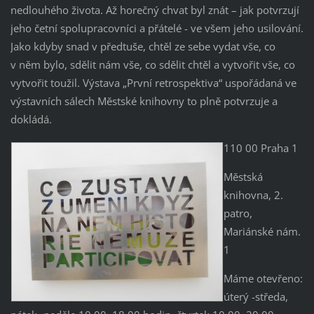
nedlouhého života. Až horečný chvat byl znát – jak potvrzují
jeho četní spolupracovníci a přátelé - ve všem jeho usilování.
Jako kdyby snad v předtuše, chtěl ze sebe vydat vše, co
v něm bylo, sdělit nám vše, co sdělit chtěl a vytvořit vše, co
vytvořit toužil. Výstava „První retrospektiva“ uspořádaná ve
výstavních sálech Městské knihovny to plně potvrzuje a
dokládá.
110 00 Praha 1
Městská
knihovna, 2.
patro,
Mariánské nám.
1
Máme otevřeno:
úterý -středa,