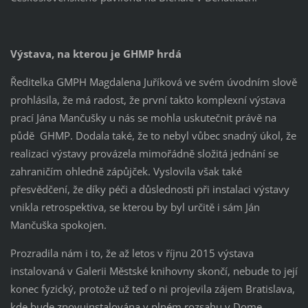
Výstava, na kterou je GHMP hrdá
Ředitelka GMPH Magdalena Juříková ve svém úvodním slově
prohlásila, že má radost, že první takto komplexní výstava
prací Jána Mančušky u nás se mohla uskutečnit právě na
půdě GHMP. Dodala také, že to nebyl vůbec snadný úkol, že
realizaci výstavy provázela mimořádně složitá jednání se
zahraničím ohledně zápůjček. Vyslovila však také
přesvědčení, že díky péči a důslednosti při instalaci výstavy
vnikla retrospektiva, se kterou by byl určitě i sám Ján
Mančuška spokojen.
Prozradila nám i to, že až letos v říjnu 2015 výstava
instalovaná v Galerii Městské knihovny skončí, nebude to její
konec fyzický, protože už teď o ni projevila zájem Bratislava,
kde bude znovuinstalována v plném rozsahu v Dome