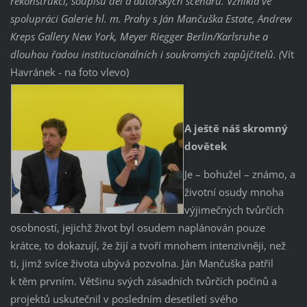
rekonstrukci, soupisu děl a autorských scénářů. Vznikla ve
spolupráci Galerie hl. m. Prahy s Ján Mančuška Estate, Andrew
Kreps Gallery New York, Meyer Riegger Berlin/Karlsruhe a
dlouhou řadou institucionálních i soukromých zapůjčitelů. (
Vít
Havránek - na foto vlevo)
A ještě náš skromný
dovětek
Je – bohužel – známo, a
životní osudy mnoha
výjimečných tvůrčích
osobností, jejichž život byl osudem naplánován pouze
krátce, to dokazují, že žijí a tvoří mnohem intenzivněji, než
ti, jimž svíce života ubývá pozvolna. Ján Mančuška patřil
k těm prvním. Většinu svých zásadních tvůrčích počinů a
projektů uskutečnil v posledním desetiletí svého