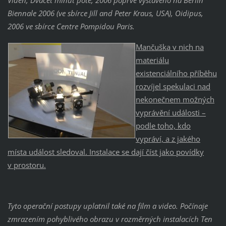
Biennale 2006 (ve sbírce Jill and Peter Kraus, USA), Oidipus,
2006 ve sbírce Centre Pompidou Paris.
Mančuška v nich na
materiálu
existenciálního příběhu
rozvíjel spekulaci nad
nekonečnem možných
vyprávění události –
podle toho, kdo
vypráví, a z jakého
místa událost sledoval. Instalace se dají číst jako povídky
v prostoru.
Tyto operační postupy uplatnil také na film a video. Počínaje
zmrazením pohyblivého obrazu v rozměrných instalacích Ten