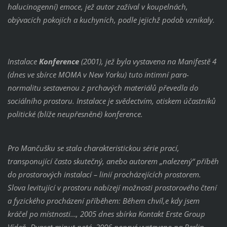
halucinogenní) emoce, jež autor zažíval v koupelnách,
obývacích pokojích a kuchyních, podle jejichž podob vznikaly.
Instalace
Konference
(2001), jež byla vystavena na Manifestě 4
(dnes ve sbírce MOMA v New Yorku) tuto intimní para-
normalitu sestavenou z prchavých materiálů převedla do
sociálního prostoru. Instalace je svědectvím, otiskem účastníků
politické (blíže neupřesněné) konference.
Pro Mančušku se stala charakteristickou série prací,
transponující často skutečný, anebo autorem „nalezený“ příběh
do prostorových instalací – linií procházejících prostorem.
Slova levitující v prostoru nabízejí možnosti prostorového čtení
a fyzického procházení příběhem: Během chvíl,e kdy jsem
kráčel po místnosti…, 2005 dnes sbírka Kontakt Erste Group
Vídeň, Dvacet minut poté, 2006 poprvé vystaveno na Berlin