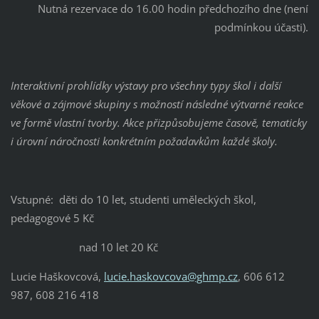
Nutná rezervace do 16.00 hodin předchozího dne (není
podmínkou účasti).
Interaktivní prohlídky výstavy pro všechny typy škol i další
věkové a zájmové skupiny s možností následné výtvarné reakce
ve formě vlastní tvorby. Akce přizpůsobujeme časově, tematicky
i úrovní náročnosti konkrétním požadavkům každé školy.
Vstupné: děti do 10 let, studenti uměleckých škol,
pedagogové 5 Kč
nad 10 let 20 Kč
Lucie Haškovcová,
lucie.haskovcova@ghmp.cz
, 606 612
987, 608 216 418