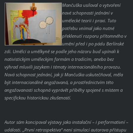
Mančuška usiloval o vytvoření
nové schopnosti jednání v
umělecké teorii i praxi. Tuto
potřebu vnímal jako nutné
překlenutí rozporu přítomného v
umění před i po pádu Berlínské
zdi. Umělci a umělkyně se podle jeho názoru buď upínali k
nativistickým uměleckým formám a tradicím, anebo bez
výhrad mluvili jazykem i tématy internacionálního provozu.
Nová schopnost jednání, jak ji Mančuška uskutečňoval, měla
být internacionálně angažovaná, a prostřednictvím této
angažovanosti schopná vyprávět příběhy spojené s místem a
specifickou historickou zkušeností.
Autor sám koncipoval výstavy jako instalační – i performativní –
události. „První retrospektiva“ není simulací autorova přístupu