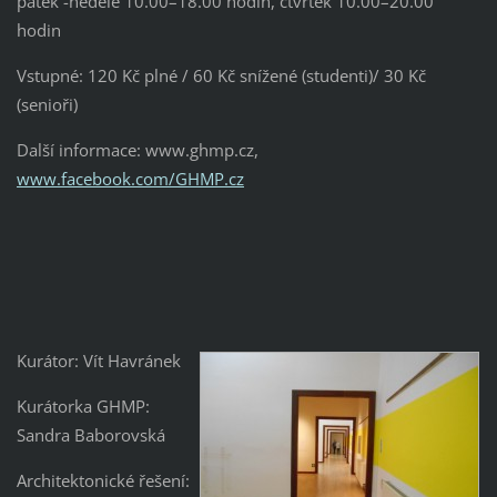
pátek -neděle 10.00–18.00 hodin, čtvrtek 10.00–20.00
hodin
Vstupné: 120 Kč plné / 60 Kč snížené (studenti)/ 30 Kč
(senioři)
Další informace: www.ghmp.cz,
www.facebook.com/GHMP.cz
Kurátor: Vít Havránek
Kurátorka GHMP:
Sandra Baborovská
Architektonické řešení: