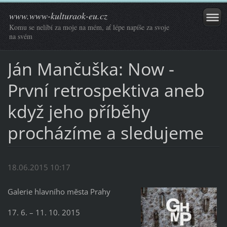
www.www-kulturaok-eu.cz
Komu se nelíbí za moje na mém, ať lépe napíše za svoje
na svém
Ján Mančuška: Now -
První retrospektiva aneb
když jeho příběhy
procházíme a sledujeme
18.06.2015 10:17
Galerie hlavního města Prahy
17. 6. – 11. 10. 2015