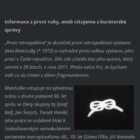
Informace z první ruky, aneb citujeme z kurátorské
zprávy
„První retrospektiva“ je skutečně první retrospektivní výstavou
Jána Mančušky (* 1972) a rozhodně první velkou výstavou jeho
prací v České republice. Dílo zde zůstalo bez jeho autora, který
zemřel v 39 letech, v roce 2011. Přesto nelze říci, že bychom
měli co do činění s dílem fragmentárním.
Mančuška vstupuje na výtvarnou
scénu v druhé polovině 90. let
spolu se členy skupiny bj (Josef
Bolf, Jan Šerých, Tomáš Vaněk).
Jeho práce se vzdáleně hlásí k
československým vernakulárním
variantám konceptualismu 60., 70. let (Stano Filko, Jiří Kovanda