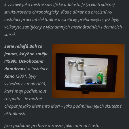
k výstavě jako místně specifické události. Je (zcela tradičně)
strukturována chronologicky. Klade důraz na precizní re-
instalaci prací intelektuálně a esteticky přelomových, jež byly
velkoryse zapůjčeny z významných mezinárodních i domácích
sbírek.
Série reliéfů Bolí to
jenom, když se směju
(1999), Osvobozená
domácnos
t a instalace
Ráno
(2001) byly
vytvořeny z materiálů,
které mají podlehnout
rozpadu – je možné
chápat je jako Memento Mori – jako podmínku jejich skutečné
aktuálnosti.
Jsou podobně prchavě dočasné jako intimní (často