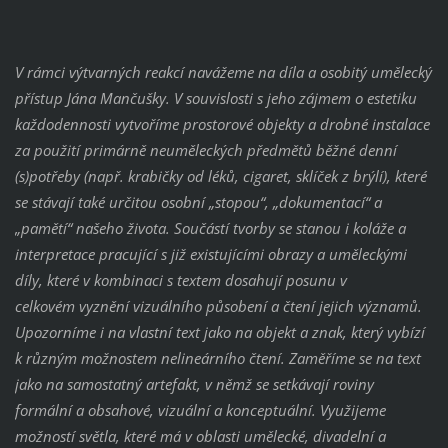
V rámci výtvarných reakcí navážeme na díla a osobitý umělecký
přístup Jána Mančušky. V souvislosti s jeho zájmem o estetiku
každodennosti vytvoříme prostorové objekty a drobné instalace
za použití primárně neuměleckých předmětů běžné denní
(s)potřeby (např. krabičky od léků, cigaret, sklíček z brýlí), které
se stávají také určitou osobní „stopou“, „dokumentací“ a
„pamětí“ našeho života. Součástí tvorby se stanou i koláže a
interpretace pracující s již existujícími obrazy a uměleckými
díly, které v kombinaci s textem dosahují posunu v
celkovém vyznění vizuálního působení a čtení jejich významů.
Upozorníme i na vlastní text jako na objekt a znak, který vybízí
k různým možnostem nelineárního čtení. Zaměříme se na text
jako na samostatný artefakt, v němž se setkávají roviny
formální a obsahové, vizuální a konceptuální. Využijeme
možností světla, které má v oblasti umělecké, divadelní a