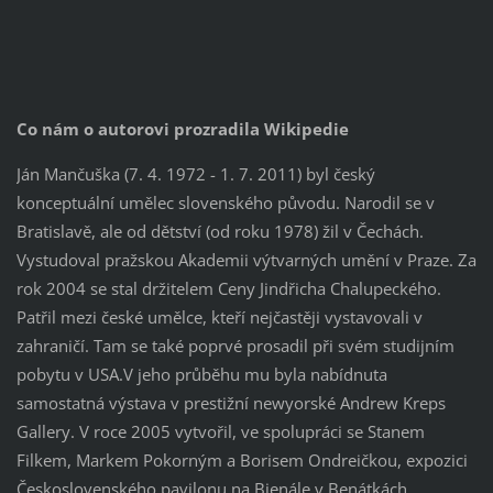
Co nám o autorovi prozradila Wikipedie
Ján Mančuška (7. 4. 1972 - 1. 7. 2011) byl český
konceptuální umělec slovenského původu. Narodil se v
Bratislavě, ale od dětství (od roku 1978) žil v Čechách.
Vystudoval pražskou Akademii výtvarných umění v Praze. Za
rok 2004 se stal držitelem Ceny Jindřicha Chalupeckého.
Patřil mezi české umělce, kteří nejčastěji vystavovali v
zahraničí. Tam se také poprvé prosadil při svém studijním
pobytu v USA.V jeho průběhu mu byla nabídnuta
samostatná výstava v prestižní newyorské Andrew Kreps
Gallery. V roce 2005 vytvořil, ve spolupráci se Stanem
Filkem, Markem Pokorným a Borisem Ondreičkou, expozici
Československého pavilonu na Bienále v Benátkách.