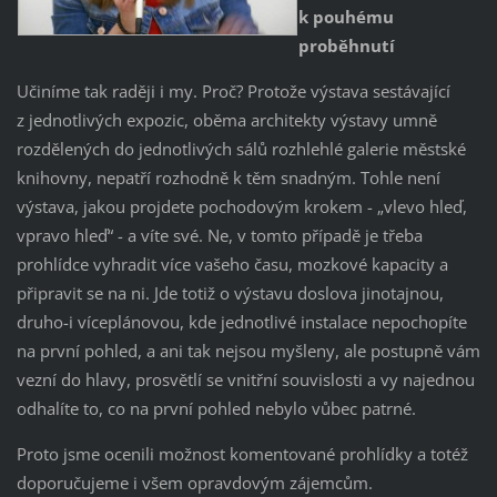
k pouhému
proběhnutí
Učiníme tak raději i my. Proč? Protože výstava sestávající
z jednotlivých expozic, oběma architekty výstavy umně
rozdělených do jednotlivých sálů rozhlehlé galerie městské
knihovny, nepatří rozhodně k těm snadným. Tohle není
výstava, jakou projdete pochodovým krokem - „vlevo hleď,
vpravo hleď“ - a víte své. Ne, v tomto případě je třeba
prohlídce vyhradit více vašeho času, mozkové kapacity a
připravit se na ni. Jde totiž o výstavu doslova jinotajnou,
druho-i víceplánovou, kde jednotlivé instalace nepochopíte
na první pohled, a ani tak nejsou myšleny, ale postupně vám
vezní do hlavy, prosvětlí se vnitřní souvislosti a vy najednou
odhalíte to, co na první pohled nebylo vůbec patrné.
Proto jsme ocenili možnost komentované prohlídky a totéž
doporučujeme i všem opravdovým zájemcům.