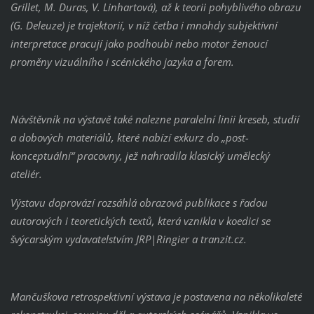
Grillet, M. Duras, V. Linhartová), až k teorii pohyblivého obrazu
(G. Deleuze) je trajektorií, v níž četba i mnohdy subjektivní
interpretace pracují jako podhoubí nebo motor ženoucí
proměny vizuálního i scénického jazyka a forem.
Návštěvník na výstavě také nalezne paralelní linii kreseb, studií
a dobových materiálů, které nabízí exkurz do „post-
konceptuální“ pracovny, jež nahradila klasický umělecký
ateliér.
Výstavu doprovází rozsáhlá obrazová publikace s řadou
autorových i teoretických textů, která vznikla v koedici se
švýcarským vydavatelstvím JRP|Ringier a tranzit.cz.
Mančuškova retrospektivní výstava je postavena na několikaleté