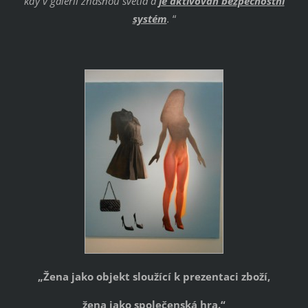
kdy v galerii zhasnou světla a
je aktivován bezpečnostní
systém
.
“
„Žena jako objekt sloužící k prezentaci zboží,
žena jako společenská hra.“