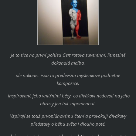
Je to sice na první pohled Gemrotova suverénní, řemeslně
dokonalá malba,
ale nakonec jsou to především myšlenkově podnětné
kompozice,
inspirované jeho vnitřními běsy, co divákovi nedovolí na jeho
obrazy jen tak zapomenout.
Vzpírají se totiž prvoplánovému čtení a provokují divákovy
představy o běhu světa i dlouho poté,