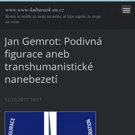
www.www-kulturaok-eu.cz
Komu se nelíbí za moje na mém, ať lépe napíše za svoje
na svém
Jan Gemrot: Podivná
figurace aneb
transhumanistické
nanebezetí
12.10.2017 10:11