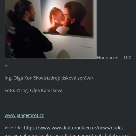
Hodnocení: 100
%
Ing. Olga Koníčková (zdroj: tisková zpráva)
Foto: © Ing. Olga Koníčková
www.jangemrot.cz
Více zde:
https://www.www-kulturaok-eu.cz/news/nude-
muses-nahe-muzy-ales-brazdil-jan-gemrot-petr-holub-karel-