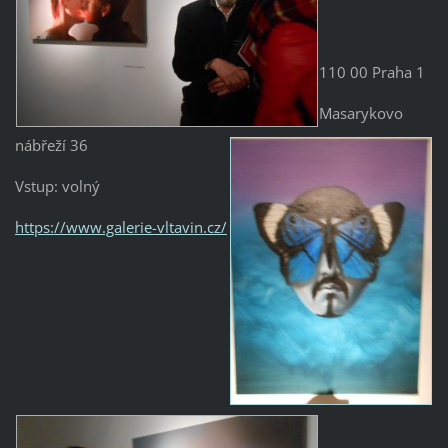
110 00 Praha 1
Masarykovo
nábřeží 36
Vstup: volný
https://www.galerie-vltavin.cz/