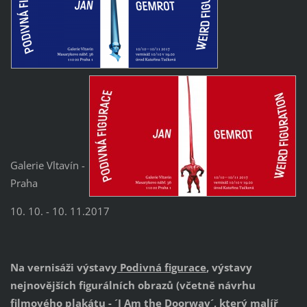
Galerie Vltavín -
Praha
10. 10. - 10. 11.2017
Na vernisáži
výstavy
Podivná figurace
, výstavy
nejnovějších figurálních obrazů (včetně návrhu
filmového plakátu - ´I Am the Doorway´, který malíř