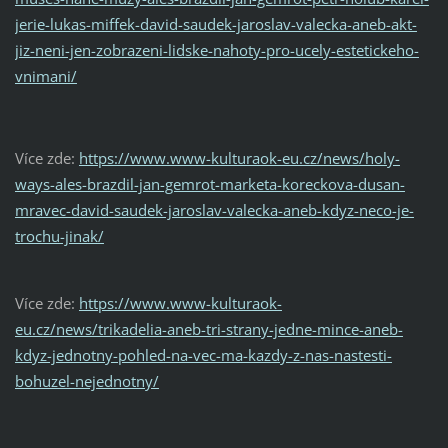
jerie-lukas-miffek-david-saudek-jaroslav-valecka-aneb-akt-
jiz-neni-jen-zobrazeni-lidske-nahoty-pro-ucely-estetickeho-
vnimani/
Více zde:
https://www.www-kulturaok-eu.cz/news/holy-
ways-ales-brazdil-jan-gemrot-marketa-koreckova-dusan-
mravec-david-saudek-jaroslav-valecka-aneb-kdyz-neco-je-
trochu-jinak/
Více zde:
https://www.www-kulturaok-
eu.cz/news/trikadelia-aneb-tri-strany-jedne-mince-aneb-
kdyz-jednotny-pohled-na-vec-ma-kazdy-z-nas-nastesti-
bohuzel-nejednotny/