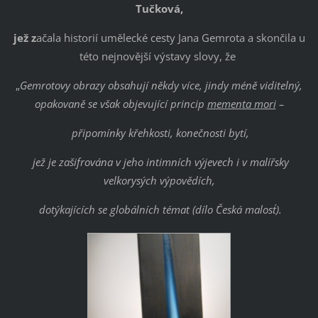
Tučková,
jež z
ačala historií umělecké cesty Jana Gemrota a skončila u
této nejnovější výstavy slovy, že
„
Gemrotovy obrazy obsahují někdy více, jindy méně viditelný,
opakovaně se však objevující princip
mementa mori
–
připomínky křehkosti, konečnosti bytí,
jež je zašifrována v jeho intimních výjevech i v malířsky
velkorysých výpovědích,
dotýkajících se globálních témat (dílo ´Česká malost´).