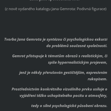
(z nově vydaného katalogu Jana Gemrota: Podivná figurace)
Tvorba Jana Gemrota je syntézou či psychologickou exkurzí
do problémů současné společnosti.
Gemrot přistupuje k tématům obrazů s realistickým, či
spíše hyperrealistickým projevem,
jenž je někdy přerušován gestičtějším, expresivním
rukopisem.
Prostřednictvím konkrétního vizuálního prvku usiluje o
vyjádření těžko uchopitelného pocitu a atmosféry,
tedy o silné psychologické působení obrazu.