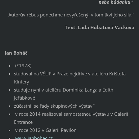
nebo hádanku
.“
Autorův rébus ponechme nevyřešený, v tom tkví jeho síla."
Text: Lada Hubatová-Vacková
Jan Boháč
(*1978)
studoval na VŠUP v Praze nejdříve v ateliéru Krištofa
Kintery
studuje nyní v ateliéru Dominika Langa a Edith
Jeřábkové
zúčastnil se řady skupinových výstav¨
v roce 2014 realizoval samostatnou výstavu v Galerii
Entrance
v roce 2012 v Galerii Pavilon
www.janbohac.cz