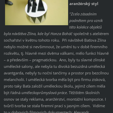
aranžérský styl
"Zcela zásadním
podnětem pro vznik
této kolekce objektů
byla návštěva Zlína, kde byl Honza Boháč
společně s ateliérem
sochařství v květnu tohoto roku. Při návštěvě Baťova Zlína
nebylo možné si nevšimnout, že umění tu v době firemního
rozkvětu, tj. hlavně mezi dvěma válkami, mělo funkci hlavně
– a především – pragmatickou. Ano, byly tu slavné zlínské
umělecké salony, ale nebyla tu divoká bezuzdná umělecká
avantgarda, nebyly tu noční tančírny a prostor pro bezcílnou
melancholii. I umělecká tvorba měla být pro firmu zisková,
proto taky Baťa založil uměleckou školu, jejímž cílem měla
být řádná
uměleckoprůmyslová práce
. Těžištěm školních
osnov se staly reklama, aranžérství, montážní kompozice. I
tvůrčí tvorba se stala firemní prací s jasným cílem. Vidíme
to v dobových filmových dokumentech: Alexandr