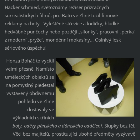
Hackenschmied, světoznámý režisér přízračných
surrealistických filmů, pro Baťu ve Zlíně točil filmové
reklamy na boty. Vyleštěné střevíce a lodičky, hladké
hedvábné punčochy nebo později „silonky“, pracovní „perka“
z moderní „pryže“, mondénní mokasíny… Oslnivý lesk
sériového úspěchu!
Honza Boháč to vycítil
velmi přesně. Namísto
uměleckých objektů se
na pomyslný piedestal
vystavený obdivnému
pohledu ve Zlíně
dostávaly ve
výkladních skříních
boty, oděvy pánského a dámského oddělení
. Slupky bez těl.
Věci bez majitelů, prostituující ubohé předměty vyzývavě