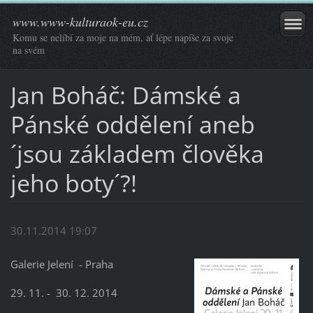
www.www-kulturaok-eu.cz
Komu se nelíbí za moje na mém, ať lépe napíše za svoje
na svém
Jan Boháč: Dámské a
Pánské oddělení aneb
´jsou základem člověka
jeho boty´?!
30.11.2014 19:07
Galerie Jelení - Praha
29. 11. - 30. 12. 2014