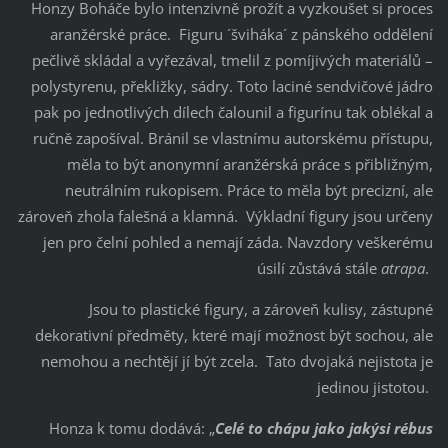
Honzy Boháče bylo intenzivně prožít a vyzkoušet si proces
aranžérské práce. Figuru ´šviháka´ z pánského oddělení
pečlivě skládal a vyřezával, tmelil z pomíjivých materiálů –
polystyrenu, překližky, sádry. Toto laciné sendvičové jádro
pak po jednotlivých dílech čalounil a figurínu tak oblékal a
ručně zapošíval. Bránil se vlastnímu autorskému přístupu,
měla to být anonymní aranžérská práce s přibližným,
neutrálním rukopisem. Práce to měla být precizní, ale
zároveň zhola falešná a klamná. Výkladní figury jsou určeny
jen pro čelní pohled a nemají záda. Navzdory veškerému
úsilí zůstává stále
atrapa
.
Jsou to plastické figury, a zároveň kulisy, zástupné
dekorativní předměty, které mají možnost být sochou, ale
nemohou a nechtějí jí být zcela. Tato dvojaká nejistota je
jedinou jistotou.
Honza k tomu dodává: „
Celé to chápu jako jakýsi rébus