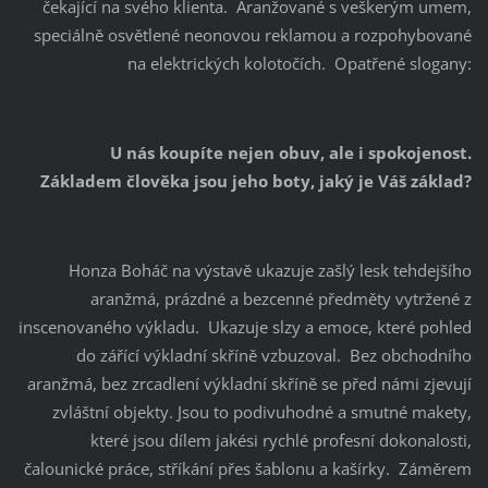
čekající na svého klienta. Aranžované s veškerým umem,
speciálně osvětlené neonovou reklamou a rozpohybované
na elektrických kolotočích. Opatřené slogany:
U nás koupíte nejen obuv, ale i spokojenost.
Základem člověka jsou jeho boty, jaký je Váš základ?
Honza Boháč na výstavě ukazuje zašlý lesk tehdejšího
aranžmá, prázdné a bezcenné předměty vytržené z
inscenovaného výkladu. Ukazuje slzy a emoce, které pohled
do zářící výkladní skříně vzbuzoval. Bez obchodního
aranžmá, bez zrcadlení výkladní skříně se před námi zjevují
zvláštní objekty. Jsou to podivuhodné a smutné makety,
které jsou dílem jakési rychlé profesní dokonalosti,
čalounické práce, stříkání přes šablonu a kašírky. Záměrem