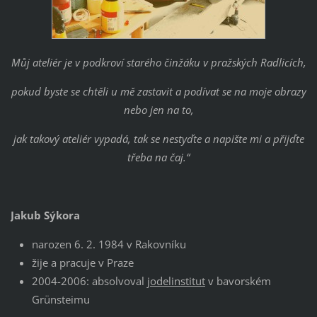
Můj ateliér je v podkroví starého činžáku v pražských Radlicích,
pokud byste se chtěli u mě zastavit a podívat se na moje obrazy
nebo jen na to,
jak takový ateliér vypadá, tak se nestyďte a napište mi a přijďte
třeba na čaj.“
Jakub Sýkora
narozen 6. 2. 1984 v Rakovníku
žije a pracuje v Praze
2004-2006: absolvoval
jodelinstitut
v bavorském
Grünsteimu