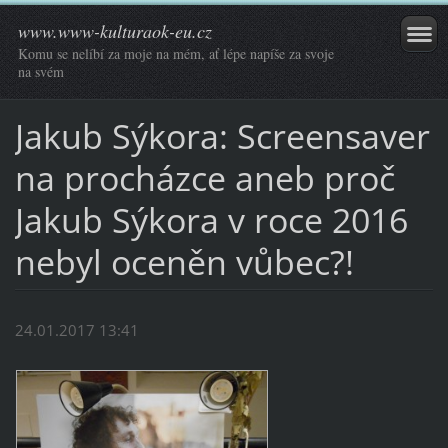
www.www-kulturaok-eu.cz
Komu se nelíbí za moje na mém, ať lépe napíše za svoje
na svém
Jakub Sýkora: Screensaver
na procházce aneb proč
Jakub Sýkora v roce 2016
nebyl oceněn vůbec?!
24.01.2017 13:41