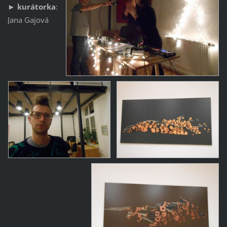
►
kurátorka
:
Jana Gajová