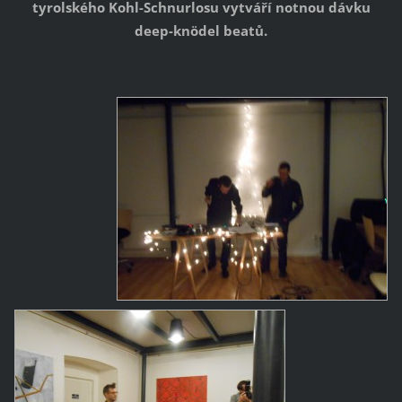
tyrolského Kohl-Schnurlosu vytváří notnou dávku
deep-knödel beatů.