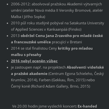
2006-2012: absolvoval pražskou Akademii výtvarných
umění (ateliér Nová média II Veroniky Bromové, ateliér
Malba I Jiřího Sopka)
2010 půl roku studijně pobýval na Satakunta University
of Applied Sciences v Kankaanpää (Finsko)
2013
obdržel Cenu Jana Zrzavého pro mladé české
a francouzské umělce
pracující v Bretani
2014 se stal finalistou Ceny
kritiky pro mladou
malbu s přesahy
2016 nebyl oceněn vůbec
je zastoupen např. na projektech
Absolventi vídeňské
a pražské akademie
(Centrum Egona Schieleho, Český
Krumlov, 2014), Farben (Gekkau, Řím, 2015) nebo
Černý koně (Richard Adam Gallery, Brno, 2015)
Ve 20.00 hodin jsme vyslechli koncert
: Ex-handed