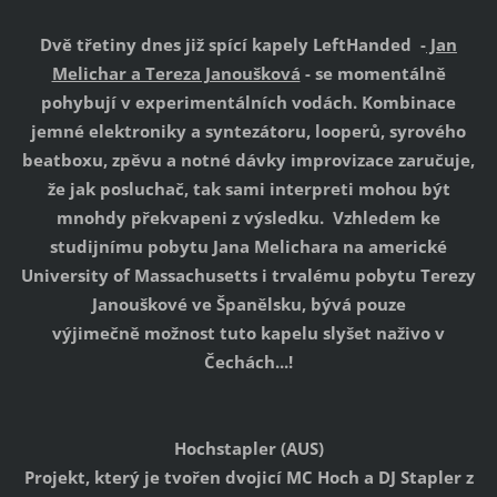
Dvě třetiny dnes již spící kapely LeftHanded -
Jan
Melichar a Tereza Janoušková
- se momentálně
pohybují v experimentálních vodách. Kombinace
jemné elektroniky a syntezátoru, looperů, syrového
beatboxu, zpěvu a notné dávky improvizace zaručuje,
že jak posluchač, tak sami interpreti mohou být
mnohdy překvapeni z výsledku. Vzhledem ke
studijnímu pobytu Jana Melichara na americké
University of Massachusetts i trvalému pobytu Terezy
Janouškové ve Španělsku, bývá pouze
výjimečně možnost tuto kapelu slyšet naživo v
Čechách...!
Hochstapler (AUS)
Projekt, který je tvořen dvojicí MC Hoch a DJ Stapler z