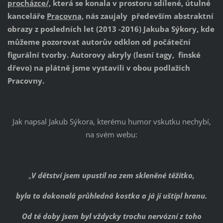
procházce/,
která se konala v prostoru sdílené, útulné
kanceláře
Pracovna,
nás zaujaly především abstraktní
obrazy z posledních let (2013 -2016) Jakuba Sýkory, kde
můžeme pozorovat autorův odklon od počáteční
figurální tvorby. Autorovy akryly (lesní tagy, finské
dřevo) na plátně jsme vystavili v obou podlažích
Pracovny.
Jak napsal Jakub Sýkora, kterému humor vskutku nechybí,
na svém webu:
„
V dětství jsem upustil na zem skleněné těžítko,
byla to dokonalá průhledná kostka a já jí uštípl hranu.
Od té doby jsem byl vždycky trochu nervózní z toho