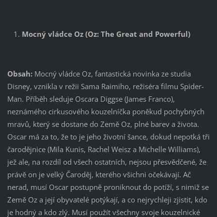
Mocný vládce Oz (Oz: The Great and Powerful)
Obsah:
Mocný vládce Oz, fantastická novinka ze studia
Disney, vznikla v režii Sama Raimiho, režiséra filmu Spider-
Man. Příběh sleduje Oscara Diggse (James Franco),
neznámého cirkusového kouzelníčka poněkud pochybných
mravů, který se dostane do Země Oz, plné barev a života.
Oscar má za to, že to je jeho životní šance, dokud nepotká tři
čarodějnice (Mila Kunis, Rachel Weisz a Michelle Williams),
jež ale, na rozdíl od všech ostatních, nejsou přesvědčené, že
právě on je velký Čaroděj, kterého všichni očekávají. Ač
nerad, musí Oscar postupně proniknout do potíží, s nimiž se
Země Oz a její obyvatelé potýkají, a co nejrychleji zjistit, kdo
je hodný a kdo zlý. Musí použít všechny svoje kouzelnické