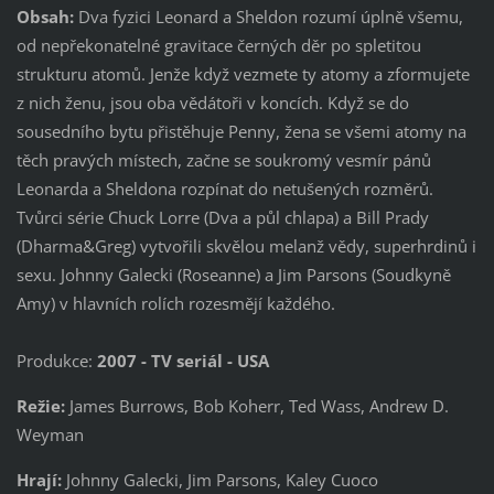
Obsah:
Dva fyzici Leonard a Sheldon rozumí úplně všemu,
od nepřekonatelné gravitace černých děr po spletitou
strukturu atomů. Jenže když vezmete ty atomy a zformujete
z nich ženu, jsou oba vědátoři v koncích. Když se do
sousedního bytu přistěhuje Penny, žena se všemi atomy na
těch pravých místech, začne se soukromý vesmír pánů
Leonarda a Sheldona rozpínat do netušených rozměrů.
Tvůrci série Chuck Lorre (Dva a půl chlapa) a Bill Prady
(Dharma&Greg) vytvořili skvělou melanž vědy, superhrdinů i
sexu. Johnny Galecki (Roseanne) a Jim Parsons (Soudkyně
Amy) v hlavních rolích rozesmějí každého.
Produkce:
2007 - TV seriál - USA
Režie:
James Burrows, Bob Koherr, Ted Wass, Andrew D.
Weyman
Hrají:
Johnny Galecki, Jim Parsons, Kaley Cuoco