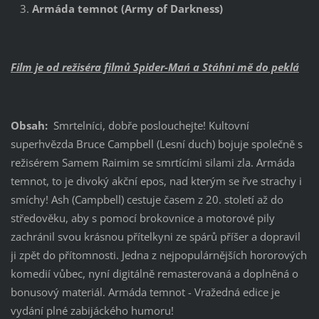
Armáda temnot (Army of Darkness)
Film je od režiséra filmů ´Spider-Man´ a ´Stáhni mě do pekla´
Obsah:
Smrtelníci, dobře poslouchejte! Kultovní
superhvězda Bruce Campbell (Lesní duch) bojuje společně s
režisérem Samem Raimim se smrtícími silami zla. Armáda
temnot, to je divoký akční epos, nad kterým se řve strachy i
smíchy! Ash (Campbell) cestuje časem z 20. století až do
středověku, aby s pomocí brokovnice a motorové pily
zachránil svou krásnou přítelkyni ze spárů příšer a dopravil
ji zpět do přítomnosti. Jedna z nejpopulárnějších hororových
komedií vůbec, nyní digitálně remasterovaná a doplněná o
bonusový materiál. Armáda temnot - Vražedná edice je
vydání plné zabijáckého humoru!