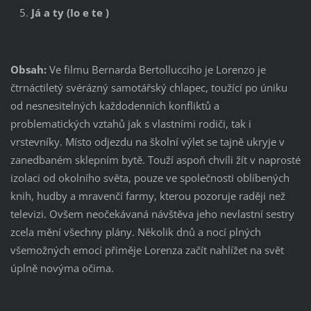
Já a ty (Io e te )
Obsah:
Ve filmu Bernarda Bertollucciho je Lorenzo je
čtrnáctiletý svérázný samotářský chlapec, toužící po úniku
od nesnesitelných každodenních konfliktů a
problematických vztahů jak s vlastními rodiči, tak i
vrstevníky. Místo odjezdu na školní výlet se tajně ukryje v
zanedbaném sklepním bytě. Touží aspoň chvíli žít v naprosté
izolaci od okolního světa, pouze ve společnosti oblíbených
knih, hudby a mravenčí farmy, kterou pozoruje raději než
televizi. Ovšem neočekávaná návštěva jeho nevlastní sestry
zcela mění všechny plány. Několik dnů a nocí plných
všemožných emocí přiměje Lorenza začít nahlížet na svět
úplně novýma očima.