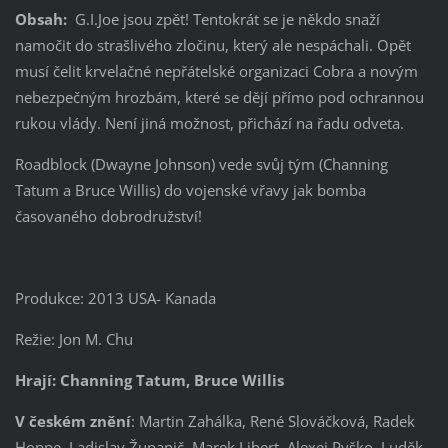
Obsah:
G.I.Joe jsou zpět! Tentokrát se je někdo snaží
namočit do strašlivého zločinu, který ale nespáchali. Opět
musí čelit krvelačné nepřátelské organizaci Cobra a novým
nebezpečným hrozbám, které se dějí přímo pod ochrannou
rukou vlády. Není jiná možnost, přichází na řadu odveta.
Roadblock (Dwayne Johnson) vede svůj tým (Channing
Tatum a Bruce Willis) do vojenské vřavy jak bomba
časovaného dobrodružství!
Produkce: 2013 USA- Kanada
Režie: Jon M. Chu
Hrají: Channing Tatum, Bruce Willis
V českém znění
: Martin Zahálka, René Slováčková, Radek
Hoppe, Ladislav Županič, Marek Libert, Alexej Pyško, Luděk