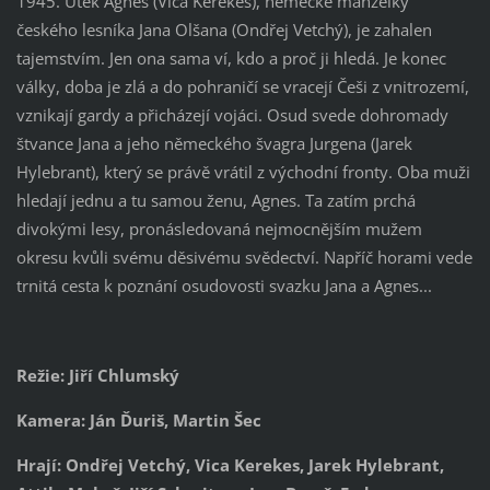
1945. Útěk Agnes (Vica Kerekes), německé manželky
českého lesníka Jana Olšana (Ondřej Vetchý), je zahalen
tajemstvím. Jen ona sama ví, kdo a proč ji hledá. Je konec
války, doba je zlá a do pohraničí se vracejí Češi z vnitrozemí,
vznikají gardy a přicházejí vojáci. Osud svede dohromady
štvance Jana a jeho německého švagra Jurgena (Jarek
Hylebrant), který se právě vrátil z východní fronty. Oba muži
hledají jednu a tu samou ženu, Agnes. Ta zatím prchá
divokými lesy, pronásledovaná nejmocnějším mužem
okresu kvůli svému děsivému svědectví. Napříč horami vede
trnitá cesta k poznání osudovosti svazku Jana a Agnes...
Režie: Jiří Chlumský
Kamera: Ján Ďuriš, Martin Šec
Hrají: Ondřej Vetchý, Vica Kerekes, Jarek Hylebrant,