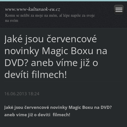
www.www-kulturaok-eu.cz
Komu se nelíbí za moje na mém, ať lépe napíše za svoje
na svém
Jaké jsou červencové
novinky Magic Boxu na
DVD? aneb víme již o
devíti filmech!
16.06.2013 18:24
Jaké jsou červencové novinky Magic Boxu na DVD?
aneb víme již o devíti filmech!