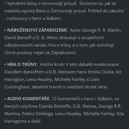
• Vytváření bitvy o černovodý proud: Dozvíme se, jak se
natáčela epická Bitva o Černovodý proud. Pohled do zákulisí
- rozhovory s herci a štábem.
• NÁBOŽENSTVÍ ZÁPADOZEMÍ:
Autor George R. R. Martin,
David Benioff a D. B. Weiss diskutují o soupeřících
náboženstvích seriálu Hra o trůny a o tom, jak ovlivňují
různé postavy nejen ze Západozemí.
• HRA O TRŮNY
: Vnitřní kruh: V této debatě moderované
Davidem Benioffem a D.B. Weissem herci Emilia Clarke, Kit
Harington, Lena Headey, Michelle Fairley a Liam
Cunningham, detailně hovoří o natáčení druhé série.
• AUDIO KOMENTÁŘE
: 12 komentářů s herci i štábem, ve
kterých uslyšíme Davida Benioffa, D.B. Weissa, George R.R.
Martina, Petera Dinklage, Lenu Headey, Michelle Fairley, Kita
Haringtona a další.