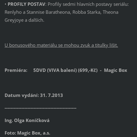
•
PROFILY POSTAV
: Profily sedmi hlavních postavy seriálu:
Renlyho a Stannise Baratheona, Robba Starka, Theona
Greyjoye a dalších.
U bonusového materiálu se mohou zvuk a titulky lišit.
Premiéra:
5DVD (VIVA balení) (6
99,-Kč) - Magic Box
Datum vydání: 31. 7.2013
-----------------------------------------------
Ing. Olga Koníčková
Foto: Magic Box, a.s.