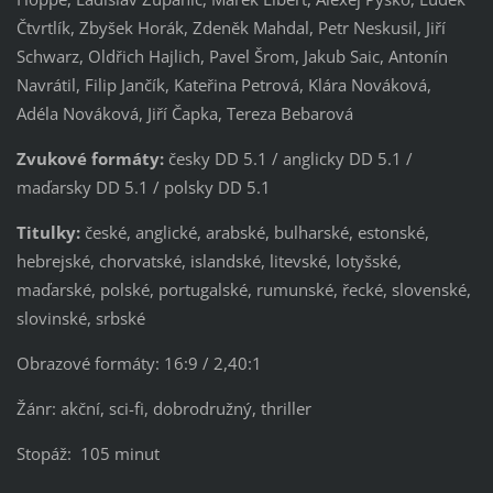
Čtvrtlík, Zbyšek Horák, Zdeněk Mahdal, Petr Neskusil, Jiří
Schwarz, Oldřich Hajlich, Pavel Šrom, Jakub Saic, Antonín
Navrátil, Filip Jančík, Kateřina Petrová, Klára Nováková,
Adéla Nováková, Jiří Čapka, Tereza Bebarová
Zvukové formáty:
česky DD 5.1 / anglicky DD 5.1 /
maďarsky DD 5.1 / polsky DD 5.1
Titulky:
české, anglické, arabské, bulharské, estonské,
hebrejské, chorvatské, islandské, litevské, lotyšské,
maďarské, polské, portugalské, rumunské, řecké, slovenské,
slovinské, srbské
Obrazové formáty: 16:9 / 2,40:1
Žánr: akční, sci-fi, dobrodružný, thriller
Stopáž: 105 minut