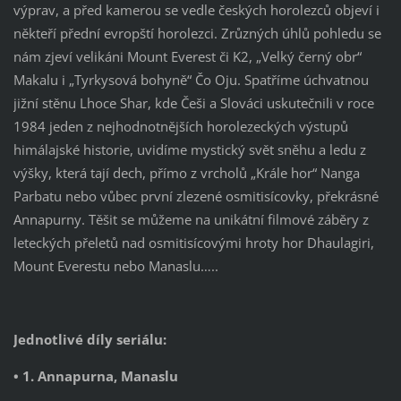
výprav, a před kamerou se vedle českých horolezců objeví i
někteří přední evropští horolezci. Zrůzných úhlů pohledu se
nám zjeví velikáni Mount Everest či K2, „Velký černý obr“
Makalu i „Tyrkysová bohyně“ Čo Oju. Spatříme úchvatnou
jižní stěnu Lhoce Shar, kde Češi a Slováci uskutečnili v roce
1984 jeden z nejhodnotnějších horolezeckých výstupů
himálajské historie, uvidíme mystický svět sněhu a ledu z
výšky, která tají dech, přímo z vrcholů „Krále hor“ Nanga
Parbatu nebo vůbec první zlezené osmitisícovky, překrásné
Annapurny. Těšit se můžeme na unikátní filmové záběry z
leteckých přeletů nad osmitisícovými hroty hor Dhaulagiri,
Mount Everestu nebo Manaslu…..
Jednotlivé díly seriálu:
• 1. Annapurna, Manaslu