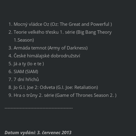
Mocný vládce Oz (Oz: The Great and Powerful )
Teorie velkého třesku 1. série (Big Bang Theory
1.Season)
Armáda temnot (Army of Darkness)
České himálajské dobrodružství
Já a ty (Io e te )
SIAM (SIAM)
7 dní hříchů
Jo G.I. Joe 2: Odveta (G.I. Joe: Retaliation)
Hra o trůny 2. série (Game of Thrones Season 2. )
---------------------------------------------
Datum vydání: 3. červenec 2013