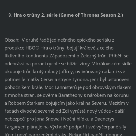
----------------------------
Hra o trůny 2. série (Game of Thrones Season 2.)
Obsah: V druhé řadě jedinečného epického seriálu z
produkce HBO® Hra o trůny, bojují králové z celého
fiktivního kontinentu Západozemí o Železný trůn. Příběh se
odehrává na pozadí rychle se blížící zimy. V královském sídle
okupuje trůn krutý mladý Joffrey, ovlivňovaný radami své
potměšilé matky Cersei a strýce Tyriona, jenž byl ustanoven
pobočníkem krále. Moc Lannisterů je pod obrovským tlakem
z mnoha stran, se dvěma Baratheony s nárokem na korunu
a Robbem Starkem bojujícím jako král na Severu. Mezitím v
řadách divochů severně od Zdi vyrůstá nový vůdce - další
nebezpečí pro Jona Snowa i Noční hlídku a Daenerys
Targaryen plánuje na Východě podpořit své vyčerpané síly
třemi nově narozenými draky. Nekončící napětí, dohody,