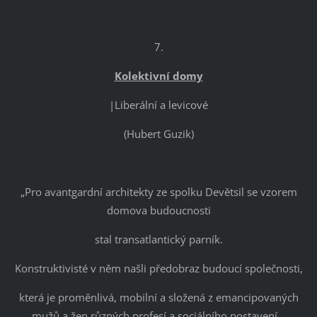
7.
Kolektivní domy
|Liberální a levicové
(Hubert Guzik)
„Pro avantgardní architekty ze spolku Devětsil se vzorem
domova budoucnosti
stal transatlantický parník.
Konstruktivisté v něm našli předobraz budoucí společnosti,
která je proměnlivá, mobilní a složená z emancipovaných
mužů a žen různých profesí a sociálního postavení.