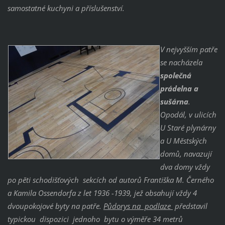
samostatné kuchyni a příslušenství.
V nejvyšším patře
se nacházela
společná
prádelna a
sušárna
.
Opodál, v ulicích
U Staré plynárny
a U Městských
domů, navazují
dva domy vždy
po pěti schodišťových sekcích od autorů Františka M. Černého
a Kamila Ossendorfa z let 1936 -1939, jež obsahují vždy 4
dvoupokojové byty na patře.
Půdorys na podlaze
představil
typickou dispozici jednoho bytu o výměře 34 metrů