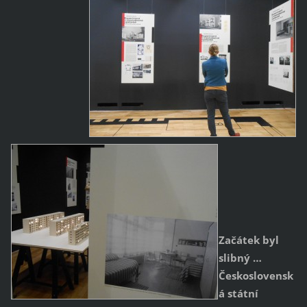
Začátek byl
slibný …
Československ
á státní