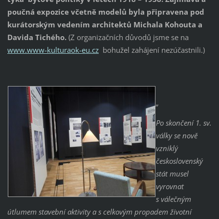
poučná expozice včetně modelů byla připravena pod
kurátorským vedením architektů Michala Kohouta a
Davida Tichého.
(Z organizačních důvodů jsme se na
www.www-kulturaok-eu.cz
bohužel zahájení nezúčastnili.)
„
Po skončení 1. sv.
války se nově
vzniklý
československý
stát musel
vyrovnat
s válečným
útlumem stavební aktivity a s celkovým propadem životní