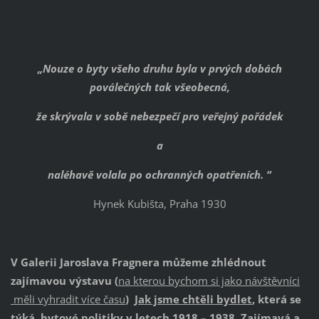
„Nouze o byty všeho druhu byla v prvých dobách
poválečných tak všeobecná,
že skrývala v sobě nebezpečí pro veřejný pořádek
a
naléhavě volala po ochranných opatřeních. “
Hynek Kubišta, Praha 1930
V Galerii Jaroslava Fragnera můžeme zhlédnout
zajímavou výstavu (
na kterou bychom si jako návštěvníci
měli vyhradit více času
)
Jak jsme chtěli bydlet
, která se
týká bytové politiky v letech 1918 – 1938. Zajímavá a