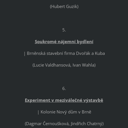
(Hubert Guzik)
5.
Soukromé nájemní bydlení
| Brněnská stavební firma Dvořák a Kuba
(Lucie Valdhansová, Ivan Wahla)
6.
Experiment v meziválečné výstavbě
| Kolonie Nový dům v Brně
(Dagmar Černoušková, Jindřich Chatrný)