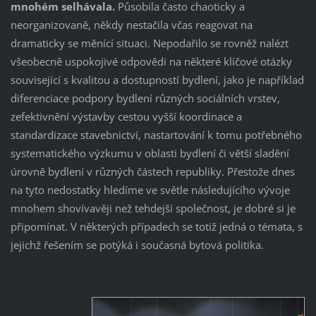
mnohém selhávala.
Působila často chaoticky a
neorganizovaně, někdy nestačila včas reagovat na
dramaticky se měnící situaci. Nepodařilo se rovněž nalézt
všeobecně uspokojivé odpovědi na některé klíčové otázky
související s kvalitou a dostupností bydlení, jako je například
diferenciace podpory bydlení různých sociálních vrstev,
zefektivnění výstavby cestou vyšší koordinace a
standardizace stavebnictví, nastartování k tomu potřebného
systematického výzkumu v oblasti bydlení či větší sladění
úrovně bydlení v různých částech republiky. Přestože dnes
na tyto nedostatky hledíme ve světle následujícího vývoje
mnohem shovívavěji než tehdejší společnost, je dobré si je
připomínat. V některých případech se totiž jedná o témata, s
jejichž řešením se potýká i současná bytová politika.