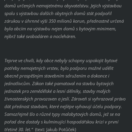
domů určených nemajetnému obyvatelstvu. Jejich výstavbou
spolu s výstavbou dalších obytných domů stát podpořil
zárukou v úhrnné výši 350 milionů korun, přednostně určená
byla obcím na výstavbu nejen domů s bytovým minimem,
nýbrž také svobodáren a nocleháren.
Teprve ve chvíli, kdy obce nebyly schopny uspokojit bytové
potřeby nemajetných vrstev, bylo podporu možné udělit
obecně prospěšným stavebním sdružením a dokonce i
jednotlivcům. Zákon také pamatoval na stavbu bytových
jednotek pro zemědělské a lesní dělníky, stavby malých
živnostenských provozoven a jeslí. Zároveň si vyhrazoval právo
dát přednost stavbám, které nejlépe vyhovují účelu podpory.
Samozřejmě šlo o různé typy malobytových domů, jež se na
pořad dne dostaly s kulminující hospodářskou krizí v první
třetině 30. let.“
(text: Jakub Potůček)