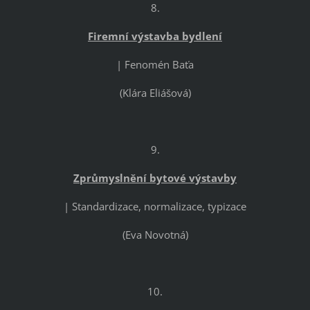
8.
Firemní výstavba bydlení
| Fenomén Baťa
(Klára Eliášová)
9.
Zprůmyslnění bytové výstavby
| Standardizace, normalizace, typizace
(Eva Novotná)
10.