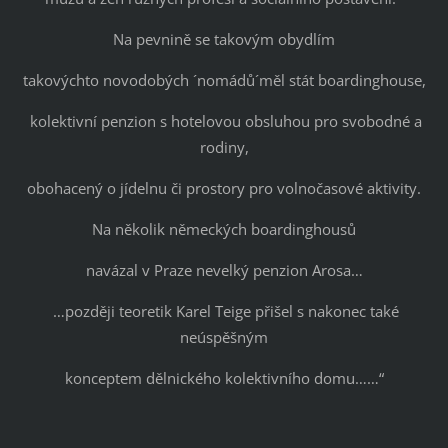
Na pevnině se takovým obydlím
takovýchto novodobých ´nomádů´měl stát boardinghouse,
kolektivní penzion s hotelovou obsluhou pro svobodné a
rodiny,
obohacený o jídelnu či prostory pro volnočasové aktivity.
Na několik německých boardinghousů
navázal v Praze nevelký penzion Arosa…
…později teoretik Karel Teige přišel s nakonec také
neúspěšným
konceptem dělnického kolektivního domu……“