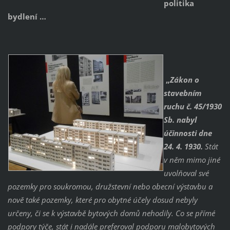
politika
bydlení …
„
Zákon o
stavebním
ruchu č. 45/1930
Sb. nabyl
účinnosti dne
24. 4. 1930.
Stát
v něm mimo jiné
uvolňoval své
pozemky pro soukromou, družstevní nebo obecní výstavbu a
nově také pozemky, které pro obytné účely dosud nebyly
určeny, či se k výstavbě bytových domů nehodily. Co se přímé
podpory týče, stát i nadále preferoval podporu malobytových