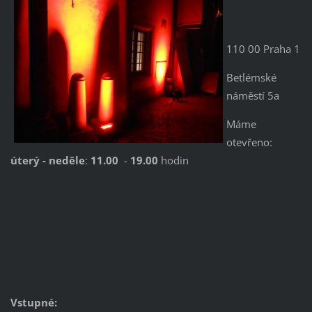
110 00 Praha 1
Betlémské
náměstí 5a
Máme
otevřeno:
úterý -
neděle
:
11.00
-
19.00
hodin
Vstupné: