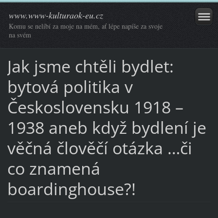
www.www-kulturaok-eu.cz
Komu se nelíbí za moje na mém, ať lépe napíše za svoje
na svém
Jak jsme chtěli bydlet:
bytová politika v
Československu 1918 –
1938 aneb když bydlení je
věčná člověčí otázka …či
co znamená
boardinghouse?!