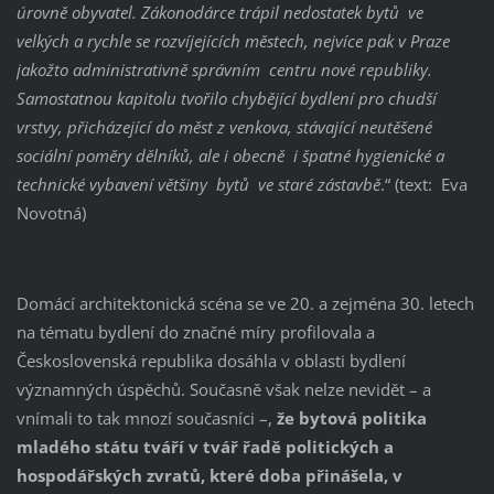
úrovně obyvatel. Zákonodárce trápil nedostatek bytů ve
velkých a rychle se rozvíjejících městech, nejvíce pak v Praze
jakožto administrativně správním centru nové republiky.
Samostatnou kapitolu tvořilo chybějící bydlení pro chudší
vrstvy, přicházející do měst z venkova, stávající neutěšené
sociální poměry dělníků, ale i obecně i špatné hygienické a
technické vybavení většiny bytů ve staré zástavbě
.“ (text: Eva
Novotná)
Domácí architektonická scéna se ve 20. a zejména 30. letech
na tématu bydlení do značné míry profilovala a
Československá republika dosáhla v oblasti bydlení
významných úspěchů. Současně však nelze nevidět – a
vnímali to tak mnozí současníci –,
že bytová politika
mladého státu tváří v tvář řadě politických a
hospodářských zvratů, které doba přinášela, v