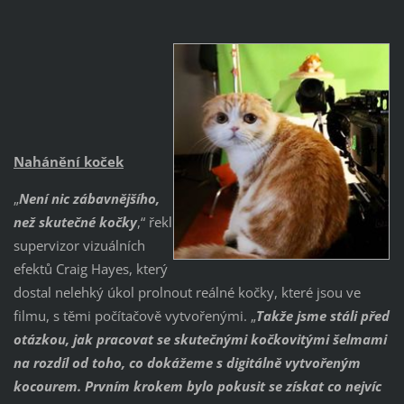
Nahánění koček
„
Není nic zábavnějšího,
než skutečné kočky
,“ řekl
supervizor vizuálních
efektů Craig Hayes, který
dostal nelehký úkol prolnout reálné kočky, které jsou ve
filmu, s těmi počítačově vytvořenými. „
Takže jsme stáli před
otázkou, jak pracovat se skutečnými kočkovitými šelmami
na rozdíl od toho, co dokážeme s digitálně vytvořeným
kocourem. Prvním krokem bylo pokusit se získat co nejvíc