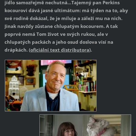
jídlo samozřejmě nechutná…Tajemný pan Perkins
kocourovi dává jasné ultimátum: má týden na to, aby
své rodině dokázal, že je miluje a záleží mu na nich.
Jinak navždy zůstane chlupatým kocourem. A tak
poprvé nemá Tom život ve svých rukou, ale v
chlupatých packách a jeho osud doslova visí na
drápkách. (
oficiální text distributora
).