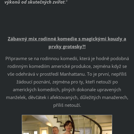
výkonů od skutečných zvířat
.“
Zábavný mix rodinné komedie s magickými kouzly a
prvky grotesky?!
Připravme se na rodinnou komedii, která je hodně podobná
rodinným komediím americké produkce, zejména když se
vše odehrává v prostředí Manhattanu. To je první, nepříliš
žádoucí poznání, zejména pro ty, kteří netouží po
amerických komediích, plných dokonale upravených
manželek, děvčátek i afektovaných, důležitých manažerech,
příliš netouží.