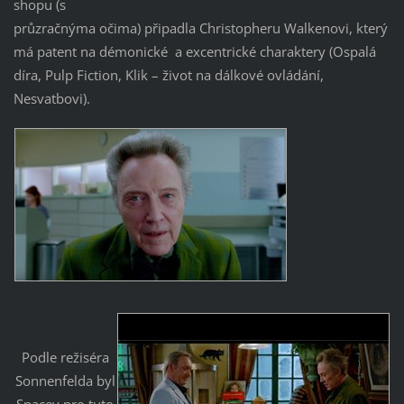
shopu (s
průzračnýma očima) připadla Christopheru Walkenovi, který
má patent na démonické a excentrické charaktery (Ospalá
díra, Pulp Fiction, Klik – život na dálkové ovládání,
Nesvatbovi).
Podle režiséra
Sonnenfelda byl
Spacey pro tuto