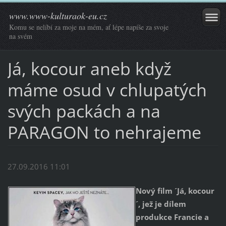
www.www-kulturaok-eu.cz
Komu se nelíbí za moje na mém, ať lépe napíše za svoje
na svém
Já, kocour aneb když
máme osud v chlupatých
svých packách a na
PARAGON to nehrajeme
27.09.2016 11:01
Nový film ´Já, kocour
´, jež je dílem
produkce Francie a