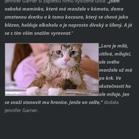
Jennifer Garner si zápletku filmu vyloženě užila: „
Jsem
nebohá maminka, která má manžela v kómatu, doma
zmatenou dcerku a k tomu kocoura, který se chová jako
blázen, holduje alkoholu a je naprosto divoký a šílený. A já
se s tím vším snažím vyrovnat
.“
„Lara je milá,
citlivá, milující,
ale svého
manžela už má
po krk. Ve
skutečnosti ho
ale miluje. Jen
se snaží stanovit mu hranice. Jenže on selže,“
dodala
Jennifer Garner.