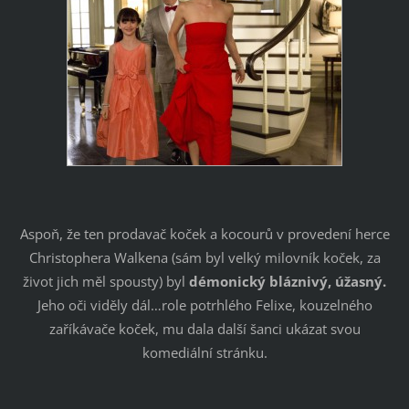
Aspoň, že ten prodavač koček a kocourů v provedení herce
Christophera Walkena (sám byl velký milovník koček, za
život jich měl spousty) byl
démonický bláznivý, úžasný.
Jeho oči viděly dál…role potrhlého Felixe, kouzelného
zaříkávače koček, mu dala další šanci ukázat svou
komediální stránku.