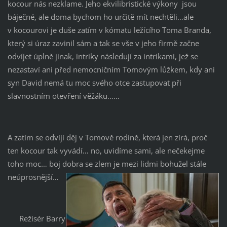
kocour nás nezklame. Jeho ekvilibristické výkony jsou
báječné, ale doma bychom ho určitě mít nechtěli…ale
v kocourovi je duše zatím v kómatu ležícího Toma Branda,
který si úraz zavinil sám a tak se vše v jeho firmě začne
odvíjet úplně jinak, intriky následují za intrikami, jež se
nezastaví ani před nemocničním Tomovým lůžkem, kdy ani
syn David nemá tu moc svého otce zastupovat při
slavnostním otevření věžáku……
A zatím se odvíjí děj v Tomově rodině, která jen zírá, proč
ten kocour tak vyvádí… no, uvidíme sami, ale nečekejme
toho moc… boj dobra se zlem je mezi lidmi bohužel stále
neúprosnější…
Režisér Barry