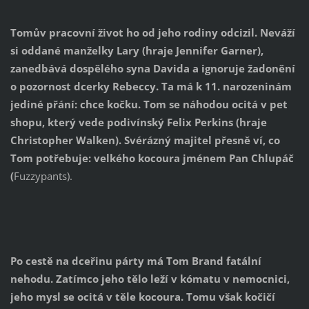
Tomův pracovní život ho od jeho rodiny odcizil. Neváží
si oddané manželky Lary (hraje Jennifer Garner),
zanedbává dospělého syna Davida a ignoruje žadonění
o pozornost dcerky Rebeccy. Ta má k 11. narozeninám
jediné přání: chce kočku. Tom se náhodou ocitá v pet
shopu, který vede podivínský Felix Perkins (hraje
Christopher Walken). Svérázný majitel přesně ví, co
Tom potřebuje: velkého kocoura jménem Pan Chlupáč
(
Fuzzypants).
Po cestě na dceřinu párty má Tom Brand fatální
nehodu. Zatímco jeho tělo leží v kómatu v nemocnici,
jeho mysl se ocitá v těle kocoura. Tomu však kočičí