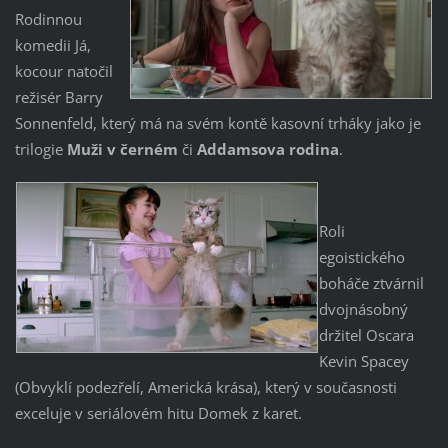
Rodinnou
komedii Já,
kocour natočil
režisér Barry
Sonnenfeld, který má na svém kontě kasovní trháky jako je
trilogie
Muži v černém
či
Addamsova rodina
.
Roli
egoistického
boháče ztvárnil
dvojnásobný
držitel Oscara
Kevin Spacey
(Obvyklí podezřelí, Americká krása), který v současnosti
exceluje v seriálovém hitu Domek z karet.