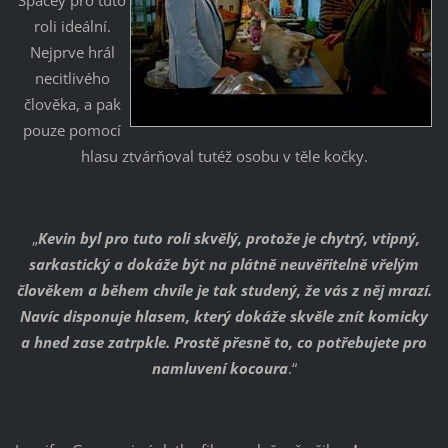
roli ideální.
Nejprve hrál
necitlivého
člověka, a pak
pouze pomocí
hlasu ztvárňoval tutéž osobu v těle kočky.
„
Kevin byl pro tuto roli skvělý, protože je chytrý, vtipný,
sarkastický a dokáže být na plátně neuvěřitelně vřelým
člověkem a během chvíle je tak studený, že vás z něj mrazí.
Navíc disponuje hlasem, který dokáže skvěle znít komicky
a hned zase zatrpkle. Prostě přesně to, co potřebujete pro
namluvení kocoura
.“