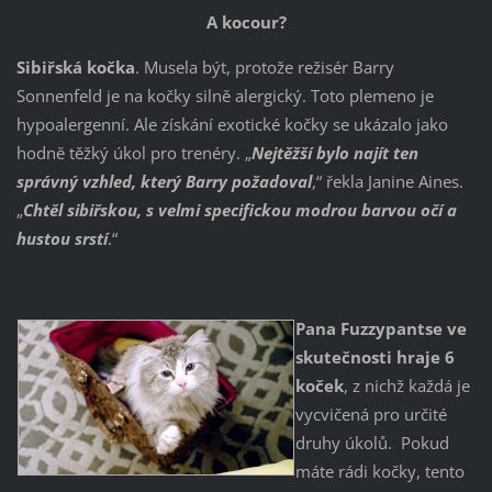
A kocour?
Sibiřská kočka
. Musela být, protože režisér Barry
Sonnenfeld je na kočky silně alergický. Toto plemeno je
hypoalergenní. Ale získání exotické kočky se ukázalo jako
hodně těžký úkol pro trenéry. „
Nejtěžší bylo najít ten
správný vzhled, který Barry požadoval
,“ řekla Janine Aines.
„
Chtěl sibiřskou, s velmi specifickou modrou barvou očí a
hustou srstí
.“
Pana Fuzzypantse ve
skutečnosti hraje 6
koček
, z nichž každá je
vycvičená pro určité
druhy úkolů. Pokud
máte rádi kočky, tento