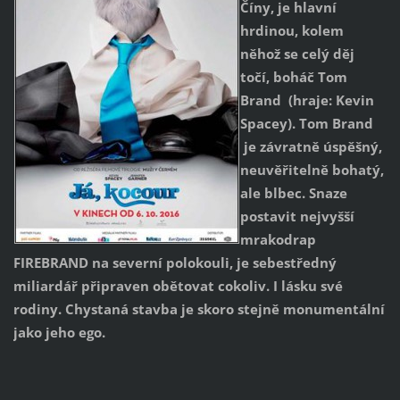
Číny, je hlavní
hrdinou, kolem
něhož se celý děj
točí, boháč Tom
Brand (hraje: Kevin
Spacey). Tom Brand
je závratně úspěšný,
neuvěřitelně bohatý,
ale blbec. Snaze
postavit nejvyšší
mrakodrap
FIREBRAND na severní polokouli, je sebestředný
miliardář připraven obětovat cokoliv. I lásku své
rodiny. Chystaná stavba je skoro stejně monumentální
jako jeho ego.