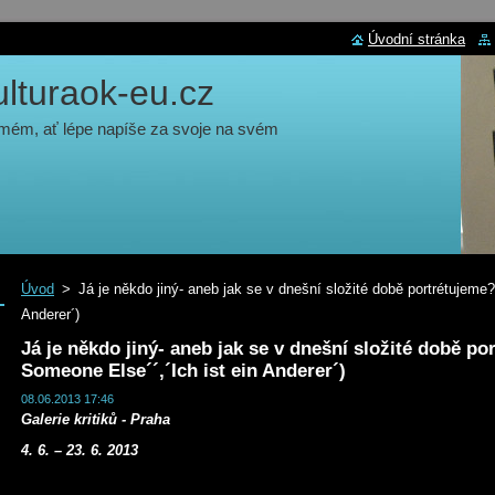
Úvodní stránka
turaok-eu.cz
 mém, ať lépe napíše za svoje na svém
Úvod
>
Já je někdo jiný- aneb jak se v dnešní složité době portrétujeme? 
Anderer´)
Já je někdo jiný- aneb jak se v dnešní složité době por
Someone Else´´,´Ich ist ein Anderer´)
08.06.2013 17:46
Galerie kritiků - Praha
4. 6. – 23. 6. 2013