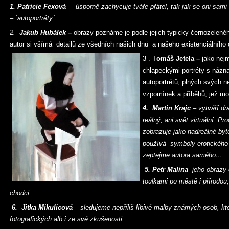
1. Patricie Fexová
– úsporně zachycuje tváře přátel, tak jak se oni sami
– ´autoportréty´
2.
Jakub Hubálek
–
obrazy poznáme je podle jejich typicky černozelenéh
autor si všímá detailů ze všedních našich dnů a našeho existenciálního
3 . T
omáš Jetela –
jako nej
chlapeckými portréty s náz
autoportrétů, plných svých n
vzpomínek a příběhů, jež mož
4. Martin Krajc
– vytváří d
reálný, ani svět virtuální. Pr
zobrazuje jako nadreálné byto
používá symboly erotického
zeptejme autora samého…
5. Petr Malina
- jeho obrazy
toulkami po městě i přírodou
chodci
6. Jitka Mikulicová
– sledujeme nepříliš líbivé malby známých osob, kt
fotografických alb i ze své zkušenosti