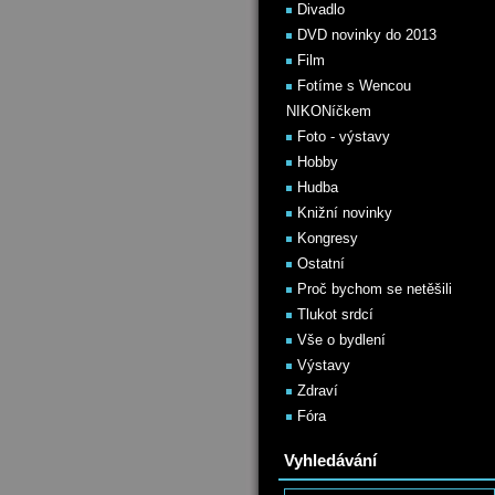
Divadlo
DVD novinky do 2013
Film
Fotíme s Wencou
NIKONíčkem
Foto - výstavy
Hobby
Hudba
Knižní novinky
Kongresy
Ostatní
Proč bychom se netěšili
Tlukot srdcí
Vše o bydlení
Výstavy
Zdraví
Fóra
Vyhledávání