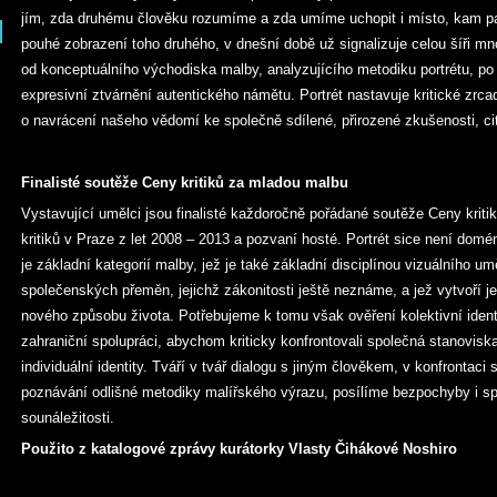
jím, zda druhému člověku rozumíme a zda umíme uchopit i místo, kam pa
pouhé zobrazení toho druhého, v dnešní době už signalizuje celou šíři m
od konceptuálního východiska malby, analyzujícího metodiku portrétu, po r
expresivní ztvárnění autentického námětu. Portrét nastavuje kritické zrca
o navrácení našeho vědomí ke společně sdílené, přirozené zkušenosti, citl
Finalisté soutěže Ceny kritiků za mladou malbu
Vystavující umělci jsou finalisté každoročně pořádané soutěže Ceny kriti
kritiků v Praze z let 2008 – 2013 a pozvaní hosté. Portrét sice není domé
je základní kategorií malby, jež je také základní disciplínou vizuálního 
společenských přeměn, jejichž zákonitosti ještě neznáme, a jež vytvoří j
nového způsobu života. Potřebujeme k tomu však ověření kolektivní ident
zahraniční spolupráci, abychom kriticky konfrontovali společná stanovisk
individuální identity. Tváří v tvář dialogu s jiným člověkem, v konfrontaci
poznávání odlišné metodiky malířského výrazu, posílíme bezpochyby i s
sounáležitosti.
Použito z katalogové zprávy kurátorky Vlasty Čihákové Noshiro