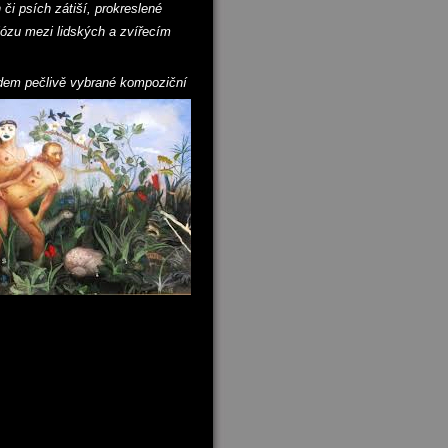
či psích zátiší, prokreslené
iózu mezi lidských a zvířecím
edem pečlivě vybrané kompoziční