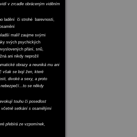
 vidí v zrcadle obráceným viděním
o ladění či strohé barevnosti,
 osamění
mladší malíř zaujme svými
naky svých psychických
evyslovených přání, snů,
ná ani nikdy neprožil
ramatické obrazy a neuniká mu ani
oč však se bojí žen, které
sti, divoké a sexy, a proto
 nebezpečí…to se někdy
 evokují touhu či posedlost
, včetně setkání s osamělými
eré přebírá ze vzpomínek,