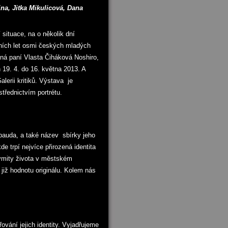
ina, Jitka Mikulicová, Dana
situace, na o několik dní
dních let osmi českých mladých
omná paní Vlasta Čiháková Noshiro,
19. 4. do 16. května 2013. A
erii kritiků. Výstava je
třednictvím portrétu.
mbauda, a také název sbírky jeho
 trpí nejvíce přirozená identita
ymity života v městském
 již hodnotu originálu. Kolem nás
vání jejich identity. Vyjadřujeme