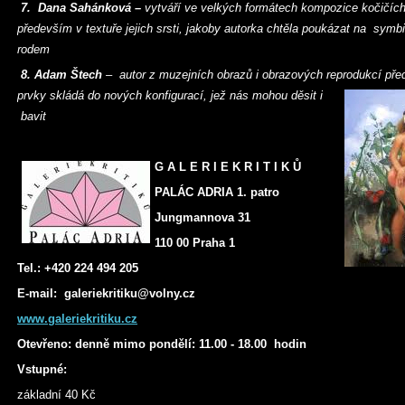
7. Dana Sahánková –
vytváří ve velkých formátech kompozice kočičích 
především v textuře jejich srsti, jakoby autorka chtěla poukázat na symb
rodem
8. Adam Štech
– autor z muzejních obrazů i obrazových reprodukcí př
prvky skládá do nových
konfigurací, jež nás mohou děsit i
bavit
G A L E R I E K R I T I K Ů
PALÁC ADRIA 1. patro
Jungmannova 31
110 00 Praha 1
Tel.: +420 224 494 205
E-mail: galeriekritiku@volny.cz
www.galeriekritiku.cz
Otevřeno: denně mimo pondělí: 11.00 - 18.00 hodin
Vstupné:
základní 40 Kč