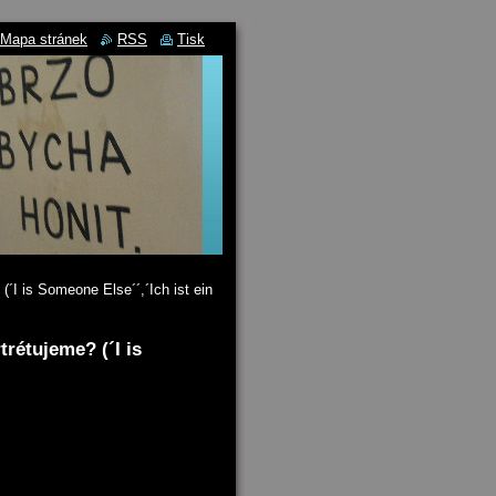
Mapa stránek
RSS
Tisk
(´I is Someone Else´´,´Ich ist ein
trétujeme? (´I is