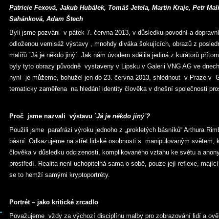
Patricie Fexová, Jakub Hubálek, Tomáš Jetela, Martin Krajc, Petr Mal
Sahánková, Adam Štech
Byli jsme pozváni v pátek 7. června 2013, v důsledku povodní a dopravní 
odloženou vernisáž výstavy , mnohdy diváka šokujících, obrazů z posle
malířů ´Já je někdo jiný´. Jak nám úvodem sdělila jediná z kurátorů přít
byly tyto obrazy původně vystaveny v Lipsku v Galerii VNG AG ve dnech 
nyní je můžeme, bohužel jen do 23. června 2013, shlédnout v Praze v Gal
tematicky zaměřena na hledání identity člověka v dnešní společnosti pros
Proč jsme nazvali výstavu ´
Já je někdo jiný´?
Použili jsme parafrázi výroku jednoho z „prokletých básníků“ Arthura Ri
básní. Odkazujeme na střet lidské osobnosti s manipulovaným světem, kde
člověka v důsledku odcizenosti, komplikovaného vztahu ke světu a anon
prostředí. Realita není uchopitelná sama o sobě, pouze její reflexe, mající
se to hemží samými kryptoportréty.
Portrét – jako kritické zrcadlo
Považujeme vždy za výchozí disciplínu malby pro zobrazování lidí a ověřo