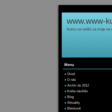
www.www-kul
Komu se nelíbí za moje na
Menu
Úvod
O nás
Archiv do 2012
Kniha návštěv
Blog
Aktuality
Bleskově