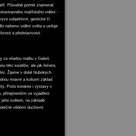
tří. Původně portrét znamenal
nohostranného malířského vidění -
yze subjektivní, gestické či
dlo našemu vidění světa a usiluje
ivosti a představivosti.
ky za mladou malbu v Galerii
nou této soutěže, ale jak řečeno,
umění. Žijeme v době hlubokých
ednou mravní a kulturní základ
ity. Proto konáme i výstavy v
a, přinejmenším ve vyjádření
 s jeho světem, na základě
polečné vědomí duchovní