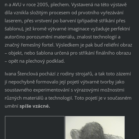
n a AVU v roce 2005, plechem. Vystavená na této výstavě
díla vznikla složitým procesem od prvotního vyřezávání
laserem, přes vrstvení po barvení (případně stříkání přes
šablonu), jež kromě výtvarné imaginace vyžaduje perfektní
autorčino porozumění materiálu, znalost technologií a
značný řemeslný fortel. Výsledkem je pak buď reliéfní obraz
– objekt, nebo šablona určená pro stříkání finálního obrazu
– opět na plechový podklad.
Ivana Štenclová pochází z rodiny strojařů, a tak toto zázemí
jí nepochybně formovalo její pojetí výtvarné tvorby jako
soustavného experimentování s výrazovými možnostmi
různých materiálů a technologií. Toto pojetí je v současném
umění
spíše vzácné.