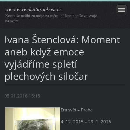
www.www-kulturaok-eu.cz
Komu se nelíbí za moje na mém, ať lépe napíše za svoje
na svém
Ivana Štenclová: Moment
aneb když emoce
vyjádříme spletí
plechových siločar
05.01.2016 15:15
Era svět – Praha
4. 12. 2015 – 29. 1. 2016