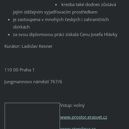
kresba také dodnes zůstává
jejím stěžejním vyjadřovacím prostředkem
je zastoupena v mnohých českých i zahraničních
sbírkách
za svou diplomovou práci získala Cenu Josefa Hlávky
Kurátor: Ladislav Kesner
110 00 Praha 1
Jungmannovo náměstí 767/6
Vstup: volný
www.prostor.erasvet.cz
www.stenclova.cz