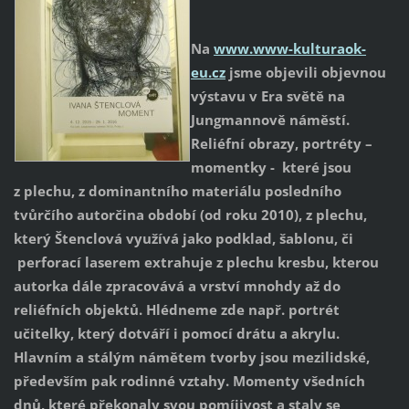
Na
www.www-kulturaok-
eu.cz
jsme objevili objevnou
výstavu v Era světě na
Jungmannově náměstí.
Reliéfní obrazy, portréty –
momentky - které jsou
z plechu, z dominantního materiálu posledního
tvůrčího autorčina období (od roku 2010), z plechu,
který Štenclová využívá jako podklad, šablonu, či
perforací laserem extrahuje z plechu kresbu, kterou
autorka dále zpracovává a vrství mnohdy až do
reliéfních objektů. Hlédneme zde např. portrét
učitelky, který dotváří i pomocí drátu a akrylu.
Hlavním a stálým námětem tvorby jsou mezilidské,
především pak rodinné vztahy. Momenty všedních
dnů, které překonaly svou pomíjivost a staly se