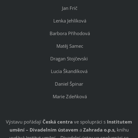
Jan Frič
Lenka Jehlíková
Barbora Příhodová
Matěj Samec
Dragan Stojčevski
Lucia Škandíková
Daniel Špinar
Marie Zdeňková
Výstavu pořádají
Česká centra
ve spolupráci s
Institutem
umění – Divadelním ústavem
a
Zahrada o.p.s,
knihu
vydává Institut umění – Divadelní ústav ve spolupráci se