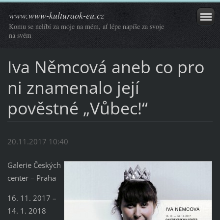
www.www-kulturaok-eu.cz
Komu se nelíbí za moje na mém, ať lépe napíše za svoje
na svém
Iva Němcová aneb co pro
ni znamenalo její
pověstné „Vůbec!“
20.11.2017 10:40
Galerie Českých
center – Praha
16. 11. 2017 –
14. 1. 2018