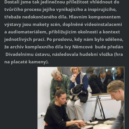
Dostali jsme tak jedinečnou příležitost vhlédnout do
tvůrčího procesu jejího vynikajícího a inspirujícího,
třebaže nedokončeného díla. Hlavním komponentem
výstavy jsou makety scén, doplněné videoinstalacemi
a audiomateriálem, přibližujícím okolnosti a kontext
jednotlivých prací. Po proslovu, kdy nám bylo sděleno,
že archiv komplexního díla Ivy Němcové bude předán
Divadelnímu ústavu, následovala hudební vložka (hra
na placaté kameny).