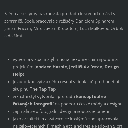
Scénu a kostýmy navrhovala pro řadu inscenací u nás i v
zahraničí. Spolupracovala s režiséry Danielem Špinarem,
Janem Fričem, Miroslavem Krobotem, Lucií Málkovou Orbók
a dalšími
vytvořila vizuální styl mnoha nekomerčním spotům a
projektům (
nadace Hospic, Jedličkův ústav, Design
Help
)
je autorkou výtvarného řešení videoklipů pro hudební
skupinu
The Tap Tap
vizuální styl vytvořila i pro řadu
konceptuálně
řešených fotografií
na podporu české módy a designu
zajímala se o fotografii, design a současné umění
jako architektka a výtvarnice kostýmů spolupracovala
na celovečerních filmech
Gottland
(režie Radovan Síbrt)