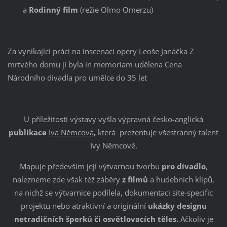
a
Rodinný film
(režie Olmo Omerzu)
Za vynikající práci na inscenaci opery Leoše Janáčka Z
mrtvého domu jí byla in memoriam udělena Cena
Národního divadla pro umělce do 35 let
U příležitosti výstavy vyšla výpravná česko-anglická
publikace
Iva Němcová
,
která prezentuje všestranný talent
Ivy Němcové.
Mapuje především její výtvarnou tvorbu
pro divadlo
,
nalezneme zde však též záběry
z filmů
a hudebních klipů,
na nichž se výtvarnice podílela, dokumentaci site-specific
projektu nebo atraktivní a originální
ukázky designu
netradičních šperků či osvětlovacích těles.
Ačkoliv je