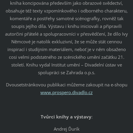
kniha koncipována především jako obrazové svědectví,
obsahuje též texty vzpomínkového i odborného charakteru,
komentáře a postřehy samotné scénografky, rovněž tak
soupis jejího díla. Výstavu i knihu iniciovali a připravili
autorčini přátelé a spolupracovníci v přesvědčení, že dílo Ivy
Němcové je natolik exkluzivní, že se může stát cennou
inspirací i studijním materiálem, neboť je v něm obsaženo
cosi velmi podstatného ze scénického umění začátku 21.
století. Knihu vydal Institut umění – Divadelní ústav ve
spolupráci se Zahrada o.p.s.
Dvousetstránkovou publikaci můžeme zakoupit na e-shopu
www.prospero.divadlo.cz
Tvůrci knihy a výstavy
:
Andrej Ďurík