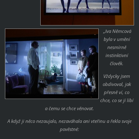
„Iva Němcová
byla v umění
nesmírně
instinktivní
člověk.
Vždycky jsem
obdivoval, jak
přesně ví, co
chce, co se jí líbí
a čemu se chce věnovat.
A když ji něco nezaujalo, nezaváhala ani vteřinu a řekla svoje
pověstné: