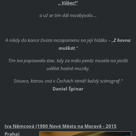
„ Vůbec!“
a už se tím dál nezabývala….
A nikdy do konce života nezapomenu na její hlášku – „
Z hovna
muškát
.“
Tím Iva popisovala stav, kdy za málo peněz musela na jevišti
udělat hodně muziky.
Situace, kterou zná v Čechách téměř každý scénograf.“
Daniel Špinar
Iva Němcová (1980 Nové Město na Moravě - 2015
Praha)