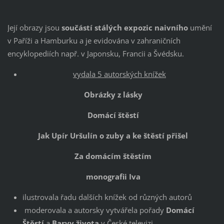
Její obrazy jsou
součástí stálých expozic naivního
umění
v Paříži a Hamburku a je evidována v zahraničních
encyklopediích např. v Japonsku, Francii a Švédsku.
vydala 5 autorských knížek
Obrázky z lásky
Domácí štěstí
Jak Upír Uršulín o zuby a ke štěstí přišel
Za domácím štěstím
monografii Iva
ilustrovala řadu dalších knížek od různých autorů
moderovala a autorsky vytvářela pořady
Domácí
Štěstí
a
Barvy života
v České televizi