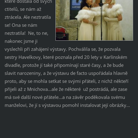
které dostala od svých
ctitelů, se nám až
ztrácela. Ale neztratila
se! Ona se nám
neztratila! Ne, to ne,
nakonec jsme ji
vyslechli při zahájení výstavy. Pochválila se, že pozvala
sestry Havelkovy, které poznala před 20 lety v Karlínském
divadle, protože jí také připomínají staré časy, a že bude
slavit narozeniny, a že výstavu de facto uspořádala hlavně
proto, aby se mohla setkat se svými přáteli, z nichž někteří
přijeli až z Mnichova…ale že některé už postrádá, ale zase
má své další nové přátele...a na závěr poděkovala svému
manželovi, že jí s výstavou pomohl instalovat její obrázky...