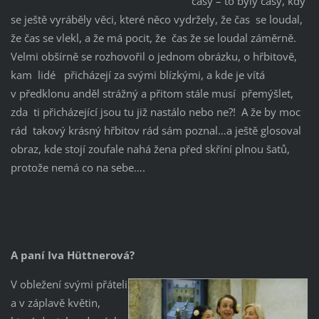
časy – to byly časy, kdy
se ještě vyráběly věci, které něco vydržely, že čas se loudal,
že čas se vlekl, a že má pocit, že čas že se loudal záměrně.
Velmi obšírně se rozhovořil o jednom obrázku, o hřbitově,
kam lidé přicházejí za svými blízkými, a kde je vítá
v předklonu anděl strážný a přitom stále musí přemýšlet,
zda ti přicházející jsou tu již nastálo nebo ne?! A že by moc
rád takový krásný hřbitov rád sám poznal…a ještě glosoval
obraz, kde stojí zoufale nahá žena před skříní plnou šatů,
protože nemá co na sebe….
A paní Iva
Hüttnerová?
V obležení svými přáteli
a v záplavě květin,