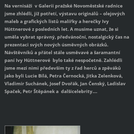
Na vernisáži v Galerii pražské Novoměstské radnice
jsme zhlédli, již potřetí, výstavu originálů – olejových
maleb a grafických listů malířky a herečky Ivy
Hüttnerové z posledních let. A musíme uznat, že si
uměla vybrat správný, předvánoční, nostalgický čas na
prezentaci svých nových úsměvných obrázků.
Návštěvníků a přátel stále usměvavé a šaramantní
paní Ivy Hüttnerové bylo také nespočetně. Zahlédli
jsme mezi nimi především ty z řad herců a zpěváků
jako byli Lucie Bílá, Petra Černocká, Jitka Zelenková,
Vladimír Suchánek, Josef Dvořák, Jan Čenský, Ladislav
Spaček, Petr Štěpánek a dalšícelebrity....