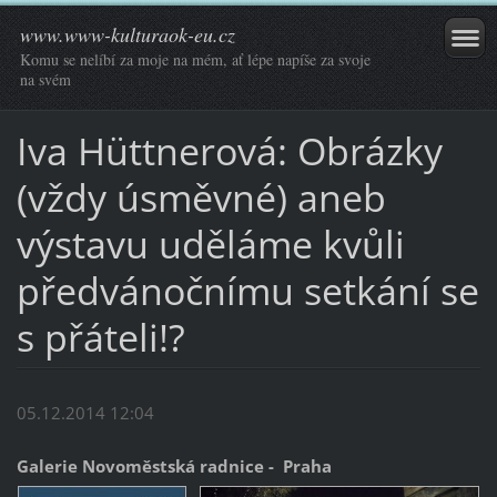
www.www-kulturaok-eu.cz
Komu se nelíbí za moje na mém, ať lépe napíše za svoje
na svém
Iva Hüttnerová: Obrázky
(vždy úsměvné) aneb
výstavu uděláme kvůli
předvánočnímu setkání se
s přáteli!?
05.12.2014 12:04
Galerie Novoměstská radnice - Praha