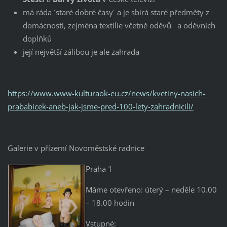
má ráda ´staré dobré časy´ a je sbírá staré předměty z
domácnosti, zejména textilie včetně oděvů a oděvních
doplňků
její největší zálibou je ale zahrada
https://www.www-kulturaok-eu.cz/news/kvetiny-nasich-
prababicek-aneb-jak-jsme-pred-100-lety-zahradnicili/
Galerie v přízemí Novoměstské radnice
Praha 1
Máme otevřeno: úterý – neděle 10.00
– 18.00 hodin
Vstupné: