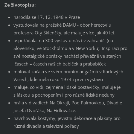
Ze životopisu:
narodila se 17. 12. 1948 v Praze
vystudovala na pražské DAMU - obor herectví u
profesora Oty Sklenčky, ale maluje více jak 40 let.
uspořádala na 300 výstav u nás i v zahraničí (na
Slovensku, ve Stockholmu a v New Yorku). Inspiraci pro
své nostalgické obrázky nachází převážně ve starých
časech – časech našich babiček a prababiček
malovat začala ve svém prvním angažmá v Karlových
Varech, kde měla roku 1974 i první výstavu
maluje, co vidí, zejména lidské postavičky, maluje je
s láskou a pochopením i pro různé lidské neduhy
hrála v divadlech Na Okraji, Pod Palmovkou, Divadle
Josefa Dvořáka, Na Fidlovačce.
navrhovala kostýmy, jevištní dekorace a plakáty pro
různá divadla a televizní pořady