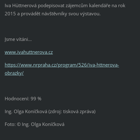
Iva Hüttnerová podepisovat zájemcům kalendáře na rok
2015 a provádět návštěvníky svou výstavou.
Jsme vítáni…
www.ivahuttnerova.cz
https://www.nrpraha.cz/program/526/iva-httnerova-
obrazky/
Hodnocení: 99 %
Ing. Olga Koníčková (zdroj: tisková zpráva)
Foto: © Ing. Olga Koníčková