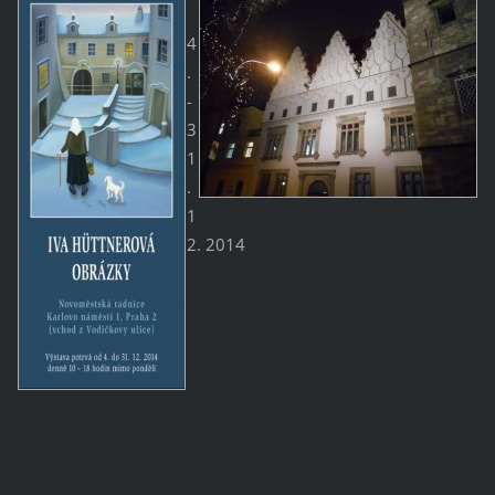
4
.
-
3
1
.
1
2. 2014