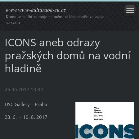
www.www-kulturaok-eu.cz
Komu se nelíbí za moje na mém, ať lépe napíše za svoje
na svém
ICONS aneb odrazy
pražských domů na vodní
hladině
26.06.2017 10:34
DSC Gallery – Praha
23. 6. – 10. 8. 2017