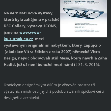
Na vernisáži nové výstavy,
která byla zahájena v pražské
DSC Gallery, výstavy ICONS,
jsme na
www.www-
kulturaok-eu.cz
mezi
vystaveným
originálním
nábytkem, který zapůjčilo
(z kolekce Vitra Edition z roku 2007)
německé Vitra
Design, nejvíc obdivovali stůl
Mesa
, který navrhla Zaha
Hadid, jež už není bohužel mezi námi (
† 31. 3. 2016).
Ikonickým designérským dílům je věnován prostor tří
výstavních místností, jejichž podobu ztvárnili špičkoví čeští
designéři a architekti.