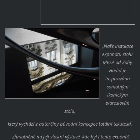
„Naše instalace
exponátu stolu
MESA od Zahy
Hadid je
inspirována
samotným
ikonickým
tvaroslovím
stolu,
který vychází z autorčiny původní koncepce ´totální tekutosti´,
zhmotněné na její vlastní výstavě, kde byl i tento exponát