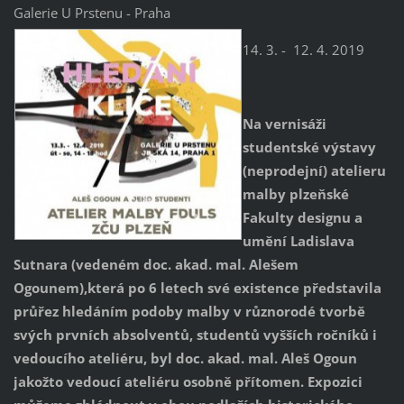
Galerie U Prstenu - Praha
14. 3. - 12. 4. 2019
Na vernisáži
studentské výstavy
(neprodejní) atelieru
malby plzeňské
Fakulty designu a
umění Ladislava
Sutnara (vedeném doc. akad. mal. Alešem
Ogounem),která po 6 letech své existence představila
průřez hledáním podoby malby v různorodé tvorbě
svých prvních absolventů, studentů vyšších ročníků i
vedoucího ateliéru, byl doc. akad. mal. Aleš Ogoun
jakožto vedoucí ateliéru osobně přítomen. Expozici