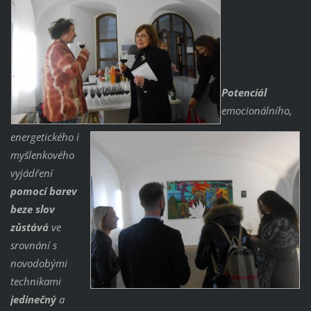
Potenciál
emocionálního,
energetického i
myšlenkového
vyjádření
pomocí barev
beze slov
zůstává
ve
srovnání s
novodobými
technikami
jedinečný
a