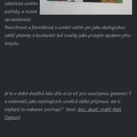
záležitost vnitřní
potřeby a nutné
opravdovosti.
Povrchnost a formálnost v umění vidím jen jako ekologickou
zátěž planety a budování ´své´ značky jako pravým opakem jeho
smyslu.
Je to v době dostihů ´kdo dřív a za víc´ pro současnou ´generaci Y´
a mileniálů jako začínajících umělců těžké přijmout, ale ti
nejlepší to nakonec pochopí
.” (text:
doc. akad. malíř Aleš
Ogoun)