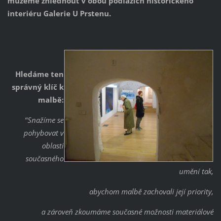
můžeme zhlédnout v obou podlažích historického
interiéru Galerie U Prstenu.
Hledáme ten
správný klíč k
malbě:
“
Snažíme se
pohybovat v
oblasti
současného
umění tak,
abychom malbě zachovali její priority,
a zároveň zkoumáme současné možnosti materiálové