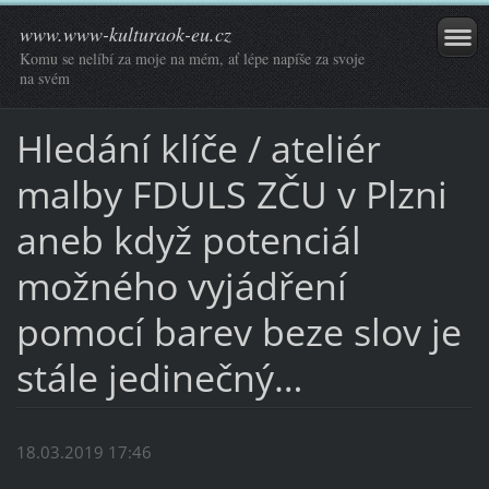
www.www-kulturaok-eu.cz
Komu se nelíbí za moje na mém, ať lépe napíše za svoje
na svém
Hledání klíče / ateliér
malby FDULS ZČU v Plzni
aneb když potenciál
možného vyjádření
pomocí barev beze slov je
stále jedinečný…
18.03.2019 17:46