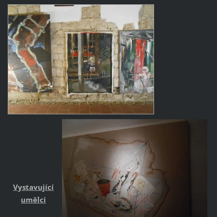
Vysta
vující
umělci