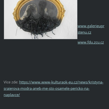
www.galerieupr
stenu.cz
www.fdu.zcu.cz
Více zde:
https://www.www-kulturaok-eu.cz/news/kristyna-
sraierova-modra-aneb-me-sto-osamele-pericko-na-
naplavce/