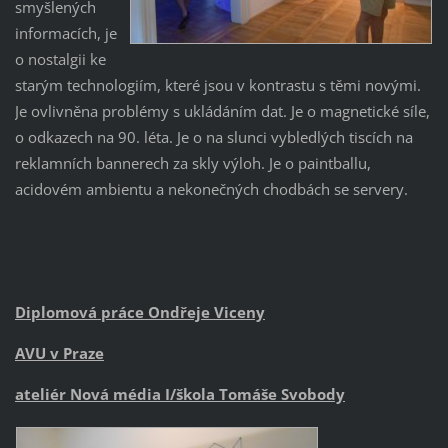
smyšlených
informacích, je
o nostalgii ke
starým technologiím, které jsou v kontrastu s těmi novými.
Je ovlivněna problémy s ukládáním dat. Je o magnetické síle,
o odkazech na 90. léta. Je o na slunci vybledlých tiscích na
reklamních bannerech za skly výloh. Je o paintballu,
acidovém ambientu a nekonečných chodbách se servery.
Diplomová práce Ondřeje Viceny
AVU v Praze
ateliér Nová média I/škola Tomáše Svobody