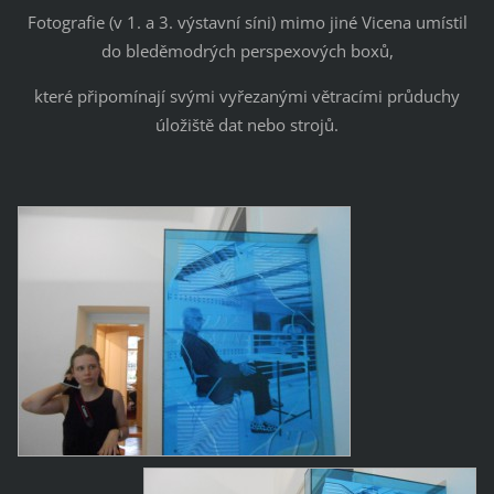
Fotografie (v 1. a 3. výstavní síni) mimo jiné Vicena umístil
do bleděmodrých perspexových boxů,
které připomínají svými vyřezanými větracími průduchy
úložiště dat nebo strojů.