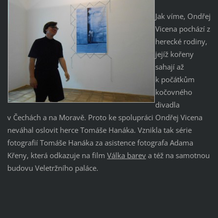
Jak víme, Ondřej
Vicena pochází z
herecké rodiny,
jejíž kořeny
sahají až
k počátkům
kočovného
divadla
v Čechách a na Moravě. Proto ke spolupráci Ondřej Vicena
neváhal oslovit herce Tomáše Hanáka. Vznikla tak série
fotografií Tomáše Hanáka za asistence fotografa Adama
Křeny, která odkazuje na film
Válka barev
a též na samotnou
budovu Veletržního paláce.