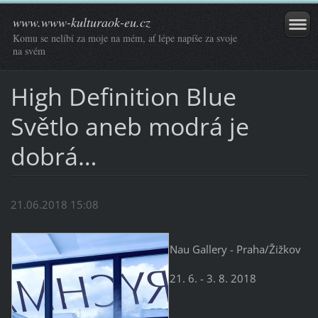
www.www-kulturaok-eu.cz
Komu se nelíbí za moje na mém, ať lépe napíše za svoje
na svém
High Definition Blue
Světlo aneb modrá je
dobrá…
21.06.2018 15:08
Nau Gallery - Praha/Žižkov
21. 6. - 3. 8. 2018