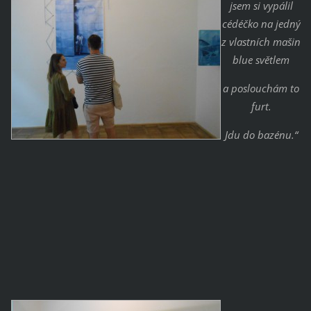
jsem si vypálil
cédéčko na jedný
z vlastních mašin
blue světlem
a poslouchám to
furt.
Jdu do bazénu.“