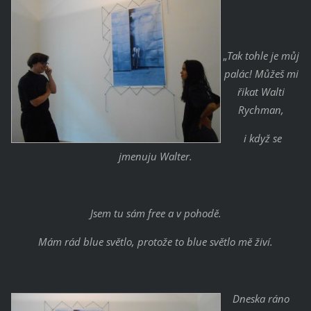
„
Tak tohle je můj
palác! Můžeš mi
řikat Walti
Rychman,
i když se
jmenuju Walter.
Jsem tu sám free a v pohodě.
Mám rád blue světlo, protože to blue světlo mě živí.
Dneska ráno