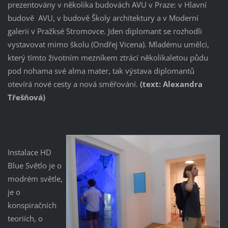
prezentovány v několika budovách AVU v Praze: v Hlavní
budově AVU, v budově Školy architektury a v Moderní
galerii v Pražksé Stromovce. Jden diplomant se rozhodli
vystavovat mimo školu (Ondřej Vicena). Mladému umělci,
který tímto životním mezníkem ztrácí několikaletou půdu
pod nohama své alma mater, tak výstava diplomantů
otevírá nové cesty a nová směřování.
(text: Alexandra
Třešňová)
Instalace HD
Blue Světlo je o
modrém světle,
je o
konspiračních
teoriích, o