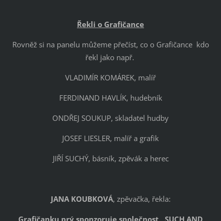
Řekli o Grafičance
Rovněž si na panelu můžeme přečíst, co o Grafičance kdo
řekl jako např.
VLADIMÍR KOMÁREK, malíř
FERDINAND HAVLÍK, hudebník
ONDŘEJ SOUKUP, skladatel hudby
JOSEF LIESLER, malíř a grafik
JIŘÍ SUCHÝ, básník, zpěvák a herec
JANA KOUBKOVÁ
, zpěvačka, řekla:
Grafičanku prý sponzoruje společnost „SUCH AND