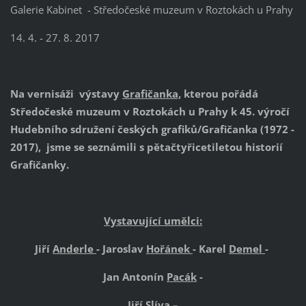
Galerie Kabinet - Středočeské muzeum v Roztokách u Prahy
14. 4. - 27. 8. 2017
Na vernisáži výstavy
Grafičanka,
kterou pořádá
Středočeské muzeum v Roztokách u Prahy k 45. výročí
Hudebního sdružení českých grafiků/Grafičanka (1972 -
2017), jsme se seznámili s pětačtyřicetiletou historií
Grafičanky.
Vystavující umělci:
Jiří
Anderle
- Jaroslav
Hořánek
- Karel
Demel
-
Jan Antonín
Pacák
-
Jiří
Slíva
–