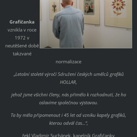
Grafičanka
vznikla v roce
1972 v
neutěšené době
takzvané
normalizace
„
Letošní stoleté výročí Sdružení českých umělců grafiků
HOLLAR,
jehož jsme všichni členy, nás přimělo k rozhodnutí, že ho
oslavíme společnou výstavou.
Ta by měla připomenout i 45 let od vzniku kapely grafiků,
kterou odvál čas…“,
řekl Vladimír Suchánek, kapelník Grafičanky