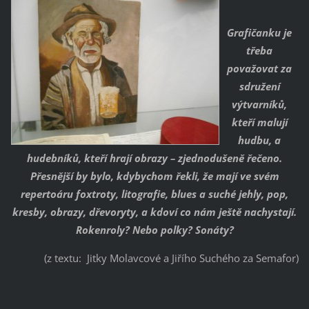
Grafičanku je
třeba
považovat za
sdružení
výtvarníků,
kteří malují
hudbu, a
hudebníků, kteří hrají obrazy – zjednodušeně řečeno.
Přesnější by bylo, kdybychom řekli, že mají ve svém
repertoáru foxtroty, litografie, blues a suché jehly, pop,
kresby, obrazy, dřevoryty, a kdoví co nám ještě nachystají.
Rokenroly? Nebo polky? Sonáty?
(z textu: Jitky Molavcové a Jiřího Suchého za Semafor)