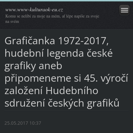
www.www-kulturaok-eu.cz
Komu se nelíbí za moje na mém, ať lépe napíše za svoje
na svém
Grafičanka 1972-2017,
hudební legenda české
grafiky aneb
připomeneme si 45. výročí
založení Hudebního
sdružení českých grafiků
25.05.2017 10:37