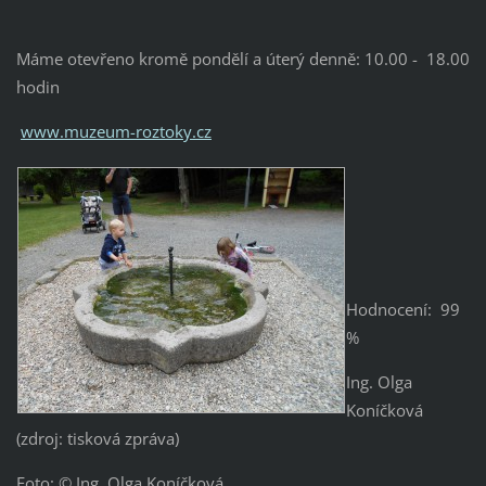
Máme otevřeno kromě pondělí a úterý denně: 10.00 - 18.00
hodin
www.muzeum-roztoky.cz
Hodnocení: 99
%
Ing. Olga
Koníčková
(zdroj: tisková zpráva)
Foto: © Ing. Olga Koníčková