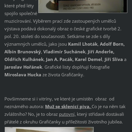
které před léty
spojilo společné
muzicírování. Výběrem prací zde zastoupených umělců
výstava podává dokonalý obraz o české grafické tvorbě 2.
pol. 20. století do současnosti. Setkáme se zde s díly
významných umělců, jako jsou
Kamil Lhoták
,
Adolf Born,
Albín Brunovský
,
Vladimír Suchánek
,
Jiří Anderle,
Oldřich Kulhánek
,
Jan A. Pacák,
Karel Demel
,
Jiří Slíva
a
Jaroslav Hořánek
. Grafické listy doplňují fotografie
Miroslava Hucka
ze života Grafičanky.
Povšimneme si i vitríny, ve které je umístěn obraz od
neznámého autora:
Muž se sklenicí piva.
Co je na něm tak
zvláštního? No, je to obraz
putovní,
který střídavě dostávali
přátelé z okruhu Grafičanky u příležitosti životního jubilea.