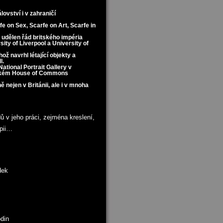
ovství i v zahraničí
fe on Sex, Scarfe on Art, Scarfe in
i udělen řád britského impéria
ity of Liverpool a University of
 navrhl létající objekty a
l.
ational Portrait Gallery v
ýnském House of Commons
 nejen v Británii, ale i v mnoha
 v jeho práci, zejména kreslení,
apii…
ádek
din