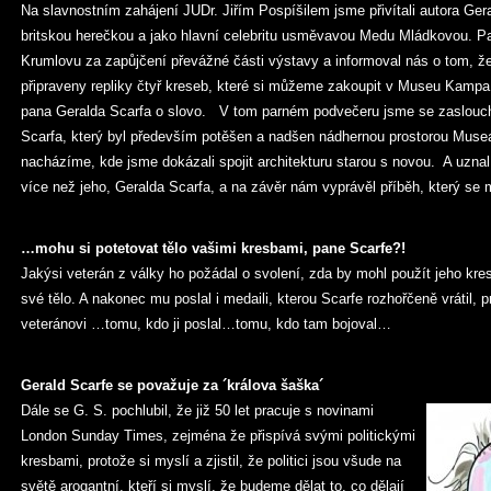
Na slavnostním zahájení JUDr. Jiřím Pospíšilem jsme přivítali autora Ger
britskou herečkou a jako hlavní celebritu usměvavou Medu Mládkovou. 
Krumlovu za zapůjčení převážné části výstavy a informoval nás o tom, že
připraveny repliky čtyř kreseb, které si můžeme zakoupit v Museu Kampa 
pana Geralda Scarfa o slovo. V tom parném podvečeru jsme se zaslouch
Scarfa, který byl především potěšen a nadšen nádhernou prostorou Mus
nacházíme, kde jsme dokázali spojit architekturu starou s novou. A uzna
více než jeho, Geralda Scarfa, a na závěr nám vyprávěl příběh, který se 
…mohu si potetovat tělo vašimi kresbami, pane Scarfe?!
Jakýsi veterán z války ho požádal o svolení, zda by mohl použít jeho kres
své tělo. A nakonec mu poslal i medaili, kterou Scarfe rozhořčeně vrátil, p
veteránovi …tomu, kdo ji poslal…tomu, kdo tam bojoval…
Gerald Scarfe se považuje za ´králova šaška´
Dále se G. S. pochlubil, že již 50 let pracuje s novinami
London Sunday Times, zejména že přispívá svými politickými
kresbami, protože si myslí a zjistil, že politici jsou všude na
světě arogantní, kteří si myslí, že budeme dělat to, co dělají