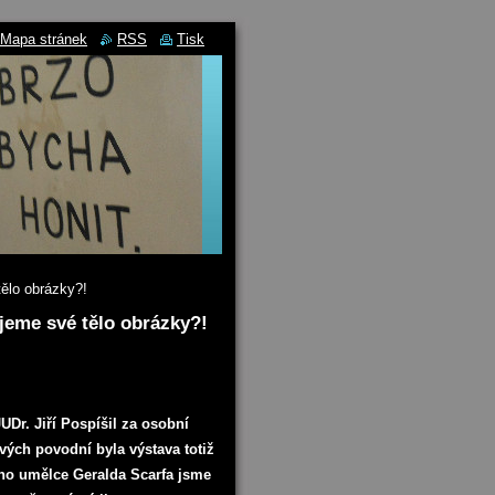
Mapa stránek
RSS
Tisk
tělo obrázky?!
ujeme své tělo obrázky?!
UDr. Jiří Pospíšil za osobní
vých povodní byla výstava totiž
ího umělce Geralda Scarfa jsme