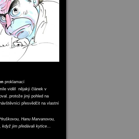
jen
proklamací
mile viděl nějaký článek v
val..protože jiný pohled na
vštěvníci přesvědčit na vlastní
ou Hruškovou, Hanu Marvanovou,
, když jim předávali kytice…