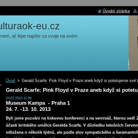
Úvodní stránka
turaok-eu.cz
 mém, ať lépe napíše za svoje na svém
Úvod
>
Gerald Scarfe: Pink Floyd v Praze aneb když si potetujeme své 
Gerald Scarfe: Pink Floyd v Praze aneb když si potet
24.07.2013 11:39
Museum Kampa - Praha 1
24. 7. -13. 10. 2013
Byli jsme pozváni na tiskovou konferenci a na vernisáž, kterou vedl J
účasti britského umělce Geralda Scarfa. V důsledku letošních červno
odložena o několik týdnů, ale podle slov sympatického a šaramantn