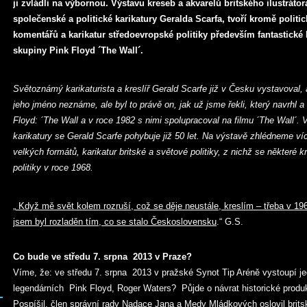
ji zvládli na výbornou. Výstavu kreseb a akvarelů britského ilustráto
společenské a politické karikatury Geralda Scarfa, tvoří kromě polit
komentářů a karikatur středoevropské politiky především fantastické
skupiny Pink Floyd ´The Wall´.
Světoznámý karikaturista a kreslíř Gerald Scarfe již v Česku vystavoval,
jeho jméno neznáme, ale byl to právě on, jak už jsme řekli, který navrhl a
Floyd: ´The Wall a v roce 1982 s nimi spolupracoval na filmu ´The Wall´. 
karikatury se Gerald Scarfe pohybuje již 50 let. Na výstavě zhlédneme ví
velkých formátů, karikatur britské a světové politiky, z nichž se některé 
politiky v roce 1968.
„
Když mě svět kolem rozruší, což se děje neustále, kreslím – třeba v 19
jsem byl rozladěn tím, co se stalo Československu
.“ G.S.
Co bude ve středu 7. srpna 2013 v Praze?
Víme, že: ve středu 7. srpna 2013 v pražské Synot Tip Aréně vystoupí je
legendárních Pink Floyd, Roger Waters? Půjde o návrat historické produk
Pospíšil, člen správní rady Nadace Jana a Medy Mládkových oslovil brit