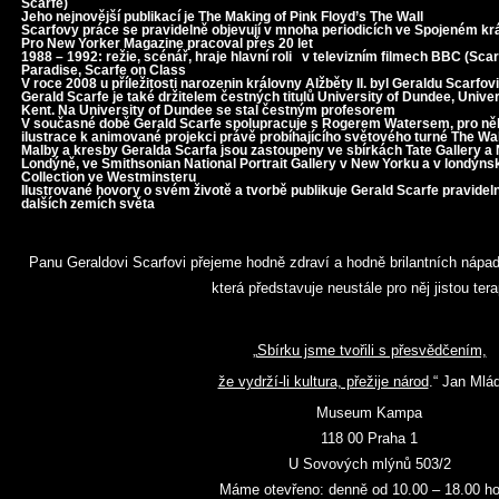
Scarfe)
Jeho nejnovější publikací je The Making of Pink Floyd’s The Wall
Scarfovy práce se pravidelně objevují v mnoha periodicích ve Spojeném král
Pro New Yorker Magazine pracoval přes 20 let
1988 – 1992: režie, scénář, hraje hlavní roli v televizním filmech BBC (Scar
Paradise, Scarfe on Class
V roce 2008 u příležitosti narozenin královny Alžběty II. byl Geraldu Scarfov
Gerald Scarfe je také držitelem čestných titulů University of Dundee, Univers
Kent. Na University of Dundee se stal čestným profesorem
V současné době Gerald Scarfe spolupracuje s Rogerem Watersem, pro něhož
ilustrace k animované projekci právě probíhajícího světového turné The Wal
Malby a kresby Geralda Scarfa jsou zastoupeny ve sbírkách Tate Gallery a N
Londýně, ve Smithsonian National Portrait Gallery v New Yorku a v lond
Collection ve Westminsteru
Ilustrované hovory o svém životě a tvorbě publikuje Gerald Scarfe pravidelně
dalších zemích světa
Panu Geraldovi Scarfovi přejeme hodně zdraví a hodně brilantních nápadů
která představuje neustále pro něj jistou ter
„
Sbírku jsme tvořili s přesvědčením,
že vydrží-li kultura, přežije národ
.“ Jan Ml
Museum Kampa
118 00 Praha 1
U Sovových mlýnů 503/2
Máme otevřeno: denně od 10.00 – 18.00 ho