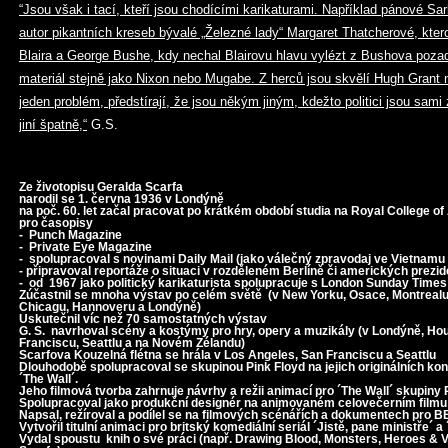
“Jsou však i tací, kteří jsou chodícími karikaturami. Například pánové Sa
autor pikantních kreseb bývalé „Železné lady“ Margaret Thatcherové, kter
Blaira a George Bushe, kdy nechal Blairovu hlavu vylézt z Bushova pozad
materiál stejně jako Nixon nebo Mugabe. Z herců jsou skvělí Hugh Grant 
jeden problém, předstírají, že jsou někým jiným, kdežto politici jsou sami 
jiní špatně,“
G.S.
Ze životopisu Geralda Scarfa
narodil se 1. června 1936 v Londýně
na poč. 60. let začal pracovat po krátkém období studia na Royal College of 
pro časopisy
- Punch Magazine
- Private Eye Magazine
- spolupracoval s novinami Daily Mail (jako válečný zpravodaj ve Vietnamu a
- připravoval reportáže o situaci v rozděleném Berlíně či amerických prez
- od 1967 jako politický karikaturista spolupracuje s London Sunday Times
Zúčastnil se mnoha výstav po celém světě (v New Yorku, Osace, Montrealu
Chicagu, Hannoveru a Londýně)
Uskutečnil víc než 70 samostatných výstav
G. S. navrhoval scény a kostýmy pro hry, opery a muzikály (v Londýně, Ho
Franciscu, Seattlu a na Novém Zélandu)
Scarfova Kouzelná flétna se hrála v Los Angeles, San Franciscu a Seattlu
Dlouhodobě spolupracoval se skupinou Pink Floyd na jejich originálních ko
´The Wall´.
Jeho filmová tvorba zahrnuje návrhy a režii animací pro ´The Wall´ skupiny 
Spolupracoval jako produkční designér na animovaném celovečerním f
Napsal, režíroval a podílel se na filmových scénářích a dokumentech pro 
Vytvořil titulní animaci pro britský komediální seriál ´Jistě, pane ministře´ a
Vydal spoustu knih o své práci (např. Drawing Blood, Monsters, Heroes & Vi