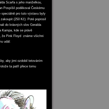
alda Scarfa s jeho manželkou,
Pan Pospíšil poděkoval Českému
 speciálně pro tuto výstavu byly
zakoupit (250 Kč). Poté poprosil
ali do krásných slov Geralda
ea Kampa, kde se právě
l, že Pink Floyd známe všichni
mu udál:
by, aby jimi ozdobil tetováním
rotože ta patří přece tomu