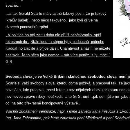
špatně…
…a tak Gerald Scarfe má vlastně takový pocit, že je takový
´králův šašek´, nebo něco takového, jako byli dříve na
dvorech panovníků trpěni…
„ V politice ho prý za tu dobu nic příliš nepřekvapilo, spíš
rozesmutnilo. „Stále jsou tu stejné typy padouchů, jednoho
Kaddáfího zničíte a přijde další. Chamtivost a násilí nemůžete
zastavit. Je to něco jako nemoc – mít více peněz, síly, moci,“
G.S.
Svoboda slova je ve Velké Británii skutečnou svobodou slova, není 
Scarfe si váží svobody slova, kterou doma požívá, a pracoval tak, že jak
novinách, kde pracoval, hned k tomu bez nějakých obav karikaturu namalo
novinovou zprávu nikdy neuškodí, a to G. S. umí…jak se můžeme jako ná
oči na této překrásně koncipované výstavě..
Všichni zúčastnění vernisáže, např. i jsme zahlédli Jana Přeučila s Ev
Ing. Jana Zahradníka, pak jsme zatleskali paní Mládkové a paní Scarfové