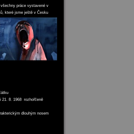
e všechny práce vystavené v
ů, které jsme ještě v Česku
čátku
i 21. 8. 1968 rozhořčeně
harakterickým dlouhým nosem