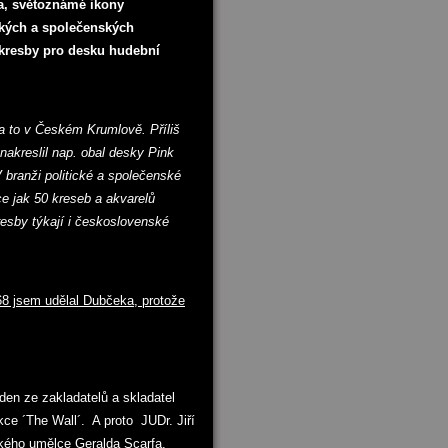
ra, světoznámé ikony
ických a společenských
 kresby pro desku hudební
 a to v Českém Krumlově. Příliš
 nakreslil nap. obal desky Pink
V branži politické a společenské
ce jak 50 kreseb a akvarelů
kresby týkají i československé
68 jsem udělal Dubčeka, protože
den ze zakladatelů a skladatel
ce ´The Wall´. A proto JUDr. Jiří
ského umělce Geralda Scarfa.