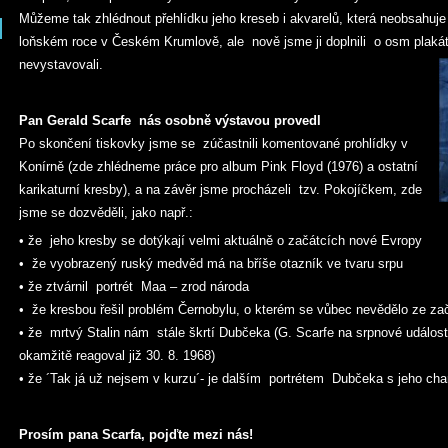
Můžeme tak zhlédnout přehlídku jeho kreseb i akvarelů, která neobsahuj
loňském roce v Českém Krumlově, ale nově jsme ji doplnili o osm plakát
nevystavovali.
Pan Gerald Scarfe nás osobně výstavou provedl
Po skončení tiskovky jsme se zúčastnili komentované prohlídky v
Konírně (zde zhlédneme práce pro album Pink Floyd (1976) a ostatní
karikaturní kresby), a na závěr jsme procházeli tzv. Pokojíčkem, zde
jsme se dozvěděli, jako např.:
• že jeho kresby se dotýkají velmi aktuálně o začátcích nové Evropy
• že vyobrazený ruský medvěd má na bříše otazník ve tvaru srpu
• že ztvárnil portrét Maa – zrod národa
• že kresbou řešil problém Černobylu, o kterém se vůbec nevědělo ze za
• že mrtvý Stalin nám stále škrtí Dubčeka (G. Scarfe na srpnové událost
okamžitě reagoval již 30. 8. 1968)
• že ´Tak já už nejsem v kurzu´- je dalším portrétem Dubčeka s jeho c
Prosím pana Scarfa, pojďte mezi nás!