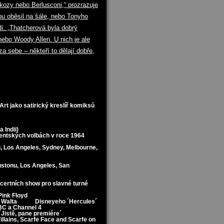
rkozy nebo Berlusconi,“ prozrazuje
ou oběsil na šále, nebo Tonyho
í. „Thatcherová byla dobrý
nebo Woody Allen. U nich je ale
za sebe – někteří to dělají dobře,
Art jako satirický kreslíř komiksů
 Indii)
identských volbách v roce 1964
, Los Angeles, Sydney, Melbourne,
ustonu, Los Angeles, San
ncertních show pro slavné turné
Pink Floyd
ilmu Walta Disneyeho ´Hercules´
BBC a Channel 4
 ´Jistě, pane premiére´
llains, Scarfe Face and Scarfe on