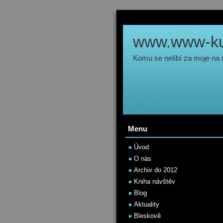
www.www-kul
Komu se nelíbí za moje na
Menu
Úvod
O nás
Archiv do 2012
Kniha návštěv
Blog
Aktuality
Bleskově