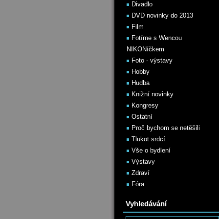
Divadlo
DVD novinky do 2013
Film
Fotíme s Wencou
NIKONíčkem
Foto - výstavy
Hobby
Hudba
Knižní novinky
Kongresy
Ostatní
Proč bychom se netěšili
Tlukot srdcí
Vše o bydlení
Výstavy
Zdraví
Fóra
Vyhledávání