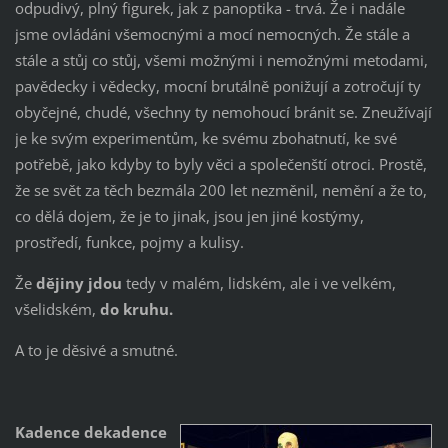
odpudivý, plný figurek, jak z panoptika - trvá. Že i nadále
jsme ovládáni všemocnými a mocí nemocných. Že stále a
stále a stůj co stůj, všemi možnými i nemožnými metodami,
pavědecky i vědecky, mocní brutálně ponižují a zotročují ty
obyčejné, chudé, všechny ty nemohoucí bránit se. Zneužívají
je ke svým experimentům, ke svému zbohatnutí, ke své
potřebě, jako kdyby to byly věci a společenští otroci. Prostě,
že se svět za těch bezmála 200 let nezměnil, nemění a že to,
co dělá dojem, že je to jinak, jsou jen jiné kostýmy,
prostředí, funkce, pojmy a kulisy.
Že
dějiny jdou
tedy v malém, lidském, ale i ve velkém,
všelidském,
do kruhu.
A to je děsivé a smutné.
Kadence dekadence