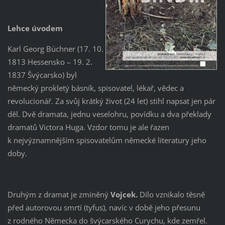
Lehce úvodem
Karl Georg Büchner (17. 10.
1813 Hessensko – 19. 2.
1837 Švýcarsko) byl
německý prokletý básník, spisovatel, lékař, vědec a
revolucionář. Za svůj krátký život (24 let) stihl napsat jen pár
děl. Dvě dramata, jednu veselohru, povídku a dva překlady
dramatů Victora Huga. Vzdor tomu je ale řazen
k nejvýznamnějším spisovatelům německé literatury jeho
doby.
Druhým z dramat je zmíněný
Vojcek.
Dílo vznikalo těsně
před autorovou smrtí (tyfus), navíc v době jeho přesunu
z rodného Německa do švýcarského Curychu, kde zemřel.