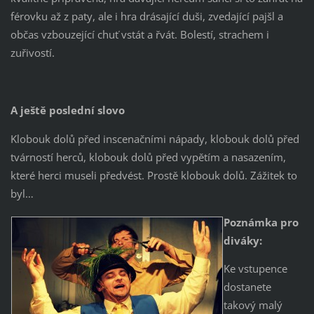
férovku až z paty, ale i hra drásající duši, zvedající pajšl a
občas vzbouzející chuť vstát a řvát. Bolestí, strachem i
zuřivostí.
A ještě poslední slovo
Klobouk dolů před inscenačními nápady, klobouk dolů před
tvárností herců, klobouk dolů před vypětím a nasazením,
které herci museli předvést. Prostě klobouk dolů. Zážitek to
byl…
Poznámka pro
diváky:
Ke vstupence
dostanete
takový malý