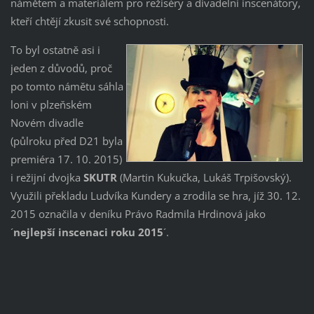
námětem a materiálem pro režiséry a divadelní inscenátory,
kteří chtějí zkusit své schopnosti.
To byl ostatně asi i
jeden z důvodů, proč
po tomto námětu sáhla
loni v plzeňském
Novém divadle
(půlroku před D21 byla
premiéra 17. 10. 2015)
i režijní dvojka
SKUTR
(Martin Kukučka, Lukáš Trpišovský).
Využili překladu Ludvíka Kundery a zrodila se hra, jíž 30. 12.
2015 označila v deníku Právo Radmila Hrdinová jako
´
nejlepší inscenaci roku 2015
´.