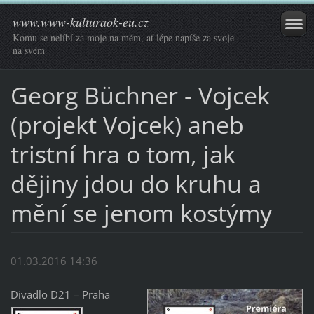
www.www-kulturaok-eu.cz
Komu se nelíbí za moje na mém, ať lépe napíše za svoje
na svém
Georg Büchner - Vojcek
(projekt Vojcek) aneb
tristní hra o tom, jak
dějiny jdou do kruhu a
mění se jenom kostýmy
01.03.2016 14:36
Divadlo D21 – Praha