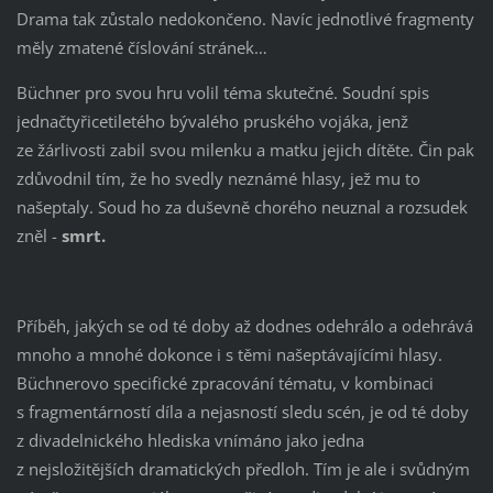
Drama tak zůstalo nedokončeno. Navíc jednotlivé fragmenty
měly zmatené číslování stránek…
Büchner pro svou hru volil téma skutečné. Soudní spis
jednačtyřicetiletého bývalého pruského vojáka, jenž
ze žárlivosti zabil svou milenku a matku jejich dítěte. Čin pak
zdůvodnil tím, že ho svedly neznámé hlasy, jež mu to
našeptaly. Soud ho za duševně chorého neuznal a rozsudek
zněl -
smrt.
Příběh, jakých se od té doby až dodnes odehrálo a odehrává
mnoho a mnohé dokonce i s těmi našeptávajícími hlasy.
Büchnerovo specifické zpracování tématu, v kombinaci
s fragmentárností díla a nejasností sledu scén, je od té doby
z divadelnického hlediska vnímáno jako jedna
z nejsložitějších dramatických předloh. Tím je ale i svůdným