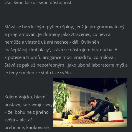
vše. Svou lásku i svou důstojnost.
Stává se bezduchým pytlem špíny, jenž je programovatelný
a programován. Je zlomený jako ztracenec, co neví a
nemůže a vlastně už ani nechce - dál. Ovlivněn
´našeptávajícími hlasy´, stává se nástrojem bez ducha. A
k potěše a triumfu arogance moci vraždí tu, co miloval.
Stává se pak už nepotřebným i jako ubohá laboratorní myš a
je tedy smeten ze stolu i ze světa.
Kolem Vojcka, hlavní
postavy, se zjevují zjevy
– žel bohu ne z jiného
světa – ale, ač
přehnané, karikované,