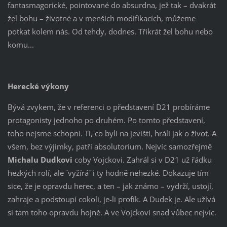
fantasmagorické, pointované do absurdna, jež tak – dvakrát
žel bohu – životné a v menších modifikacích, můžeme
potkat kolem nás. Od tehdy, dodnes. Třikrát žel bohu nebo
komu...
Herecké výkony
Bývá zvykem, že v referenci o představení D21 probíráme
protagonisty jednoho po druhém. Po tomto představení,
toho nejsme schopni. Ti, co byli na jevišti, hráli jak o život. A
všem, bez výjimky, patří absolutorium. Nejvíc samozřejmě
Michalu Dudkovi
coby Vojckovi. Zahrál si v D21 už řádku
hezkých rolí, ale ´vyžírá´ i ty hodně nehezké. Dokazuje tím
sice, že je opravdu herec, a ten – jak známo – vydrží, ustojí,
zahraje a podstoupí cokoli, je-li profík. A Dudek je. Ale užívá
si tam toho opravdu hojně. A ve Vojckovi snad vůbec nejvíc.