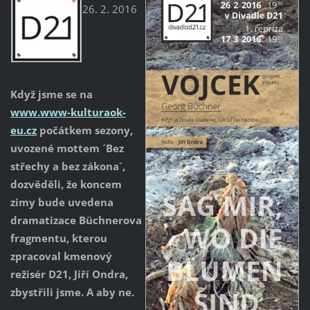
26. 2. 2016
Když jsme se na
www.www-kulturaok-
eu.cz
počátkem sezony,
uvozené mottem ´Bez
střechy a bez zákona´,
dozvěděli, že koncem
zimy bude uvedena
dramatizace Büchnerova
fragmentu, kterou
zpracoval kmenový
režisér D21, Jiří Ondra,
zbystřili jsme. A aby ne.