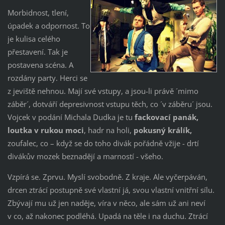
Morbidnost, tlení,
úpadek a odpornost. To
je kulisa celého
přestavení. Tak je
postavena scéna. A
rozdány party. Herci se
z jeviště nehnou. Mají své vstupy, a jsou-li právě ´mimo
záběr´, dotváří depresivnost vstupu těch, co ´v záběru´ jsou.
Vojcek v podání Michala Dudka je tu
fackovací panák,
loutka v rukou moci
, hadr na holi,
pokusný králík,
zoufalec, co – když se do toho divák pořádně vžije - drtí
divákův mozek beznadějí a marností - všeho.
Vzpírá se. Zprvu. Myslí svobodně. Z kraje. Ale vyčerpáván,
drcen ztrácí postupně své vlastní já, svou vlastní vnitřní sílu.
Zbývají mu už jen naděje, víra v něco, ale sám už ani neví
v co, až nakonec podléhá. Upadá na těle i na duchu. Ztrácí