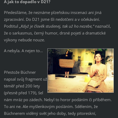
A jak to dopadlo v D21?
Předesíláme, že neznáme plzeňskou inscenaci ani jiná
zpracování. Do D21 jsme šli nedotčeni a v očekávání.
Podtitul
„
Když je člověk studenej, tak už ho nezebe,“
naznačil,
že o sarkasmus, černý humor, drsné pojetí a dramatické
výkony nebude nouze.
A nebyla. A nejen to…
Přestože Büchner
napsal svůj fragment už
téměř před 200 lety
(přesně před 179), šel
nám mráz po zádech. Nebyl to horor podáním či příběhem.
To ani ne. Ale myšlenkovým posláním. Sdělením, že
Büchnerem viděný svět jeho doby, tedy pitoreskní,