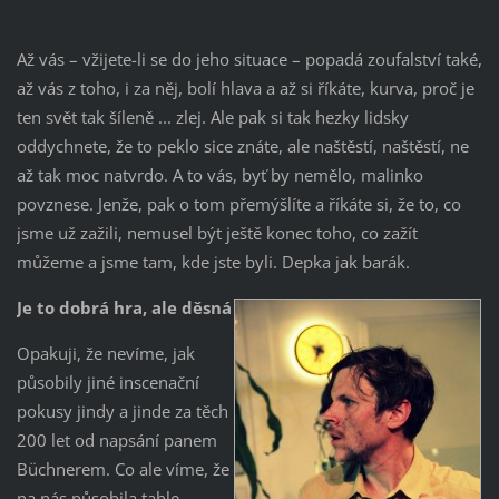
Až vás – vžijete-li se do jeho situace – popadá zoufalství také,
až vás z toho, i za něj, bolí hlava a až si říkáte, kurva, proč je
ten svět tak šíleně ... zlej. Ale pak si tak hezky lidsky
oddychnete, že to peklo sice znáte, ale naštěstí, naštěstí, ne
až tak moc natvrdo. A to vás, byť by nemělo, malinko
povznese. Jenže, pak o tom přemýšlíte a říkáte si, že to, co
jsme už zažili, nemusel být ještě konec toho, co zažít
můžeme a jsme tam, kde jste byli. Depka jak barák.
Je to dobrá hra, ale děsná
Opakuji, že nevíme, jak
působily jiné inscenační
pokusy jindy a jinde za těch
200 let od napsání panem
Büchnerem. Co ale víme, že
na nás působila tahle