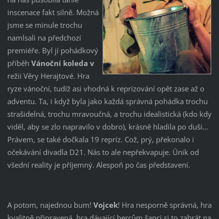
inscenace fakt silně. Možná
jsme se minule trochu
namlsali na předchozí
premiéře. Byl jí pohádkový
příběh
Vánoční koleda v
režii Věry Herajtové. Hra
ryze vánoční, tudíž asi vhodná k reprízování opět zase až o
adventu. Ta, i když byla jako každá správná pohádka trochu
strašidelná, trochu mravoučná, a trochu idealistická (kdo kdy
viděl, aby se zlo napravilo v dobro), krásně hladila po duši…
Právem, se také dočkala 19 repríz. Což, prý, překonalo i
očekávání divadla D21. Nás to ale nepřekvapuje. Únik od
všední reality je příjemný. Alespoň po čas představení.
A potom, najednou bum!
Vojcek
! Hra nesporně správná, hra
kvalitně připravená, hra dávající hercům šanci si to zahrát na