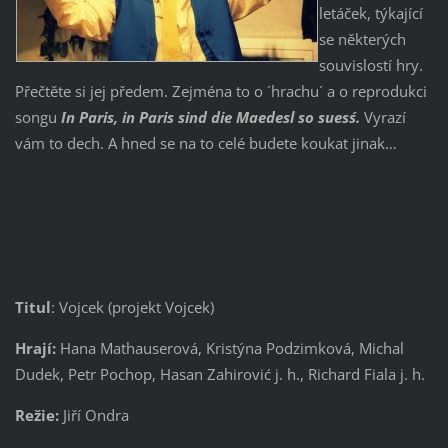
letáček, týkající
se některých
souvislostí hry.
Přečtěte si jej předem. Zejména to o ´hrachu´ a o reprodukci
songu
´In Paris, in Paris sind die Maedesl so suess´.
Vyrazí
vám to dech. A hned se na to celé budete koukat jinak…
Titul
: Vojcek (projekt Vojcek)
Hrají:
Hana Mathauserová, Kristýna Podzimková, Michal
Dudek, Petr Pochop, Hasan Zahirović j. h., Richard Fiala j. h.
Režie:
Jiří Ondra