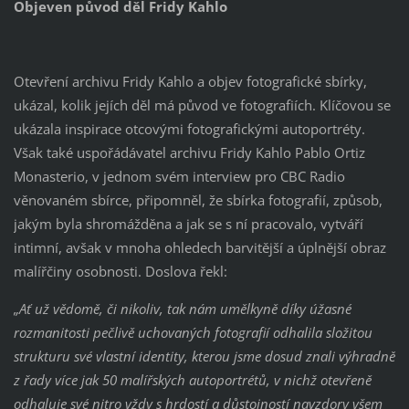
Objeven původ děl Fridy Kahlo
Otevření archivu Fridy Kahlo a objev fotografické sbírky,
ukázal, kolik jejích děl má původ ve fotografiích. Klíčovou se
ukázala inspirace otcovými fotografickými autoportréty.
Však také uspořádávatel archivu Fridy Kahlo Pablo Ortiz
Monasterio, v jednom svém interview pro CBC Radio
věnovaném sbírce, připomněl, že sbírka fotografií, způsob,
jakým byla shromážděna a jak se s ní pracovalo, vytváří
intimní, avšak v mnoha ohledech barvitější a úplnější obraz
malířčiny osobnosti. Doslova řekl:
„Ať už vědomě, či nikoliv, tak nám umělkyně díky úžasné
rozmanitosti pečlivě uchovaných fotografií odhalila složitou
strukturu své vlastní identity, kterou jsme dosud znali výhradně
z řady více jak 50 malířských autoportrétů, v nichž otevřeně
odhaluje své nitro vždy s hrdostí a důstojností navzdory všem