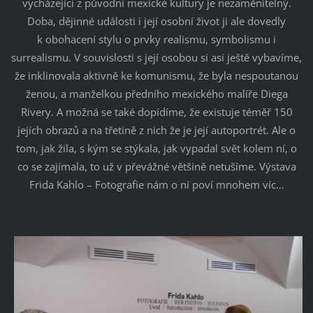
vycházející z původní mexické kultury je nezaměnitelný.
Doba, dějinné události i její osobní život ji ale dovedly
k obohacení stylu o prvky realismu, symbolismu i
surrealismu. V souvislosti s její osobou si asi ještě vybavíme,
že inklinovala aktivně ke komunismu, že byla nespoutanou
ženou, a manželkou předního mexického malíře Diega
Rivery. A možná se také dopídíme, že existuje téměř 150
jejích obrazů a na třetině z nich že je její autoportrét. Ale o
tom, jak žila, s kým se stýkala, jak vypadal svět kolem ní, o
co se zajímala, to už v převážné většině netušíme. Výstava
Frida Kahlo – Fotografie nám o ní poví mnohem víc…