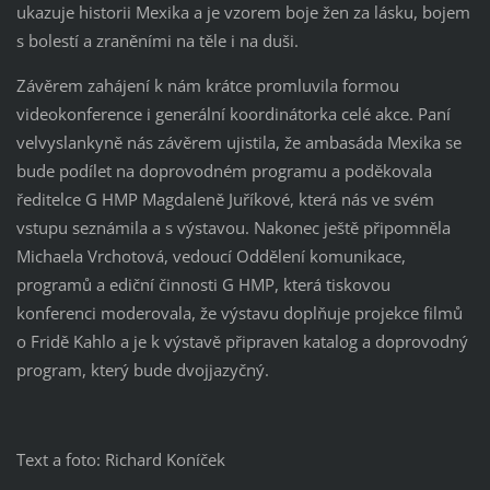
ukazuje historii Mexika a je vzorem boje žen za lásku, bojem
s bolestí a zraněními na těle i na duši.
Závěrem zahájení k nám krátce promluvila formou
videokonference i generální koordinátorka celé akce. Paní
velvyslankyně nás závěrem ujistila, že ambasáda Mexika se
bude podílet na doprovodném programu a poděkovala
ředitelce G HMP Magdaleně Juříkové, která nás ve svém
vstupu seznámila a s výstavou. Nakonec ještě připomněla
Michaela Vrchotová, vedoucí Oddělení komunikace,
programů a ediční činnosti G HMP, která tiskovou
konferenci moderovala, že výstavu doplňuje projekce filmů
o Fridě Kahlo a je k výstavě připraven katalog a doprovodný
program, který bude dvojjazyčný.
Text a foto: Richard Koníček