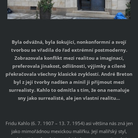
Byla odvážná, byla šokující, nonkonformní a svojí
tvorbou se vřadila do řad extrémní postmoderny.
Zobrazovala konflikt mezi realitou a imaginací,
preferovala jinakost, odlišnosti, výjimky a cíleně
překračovala všechny klasické zvyklostí. André Breton
byl z její tvorby nadšen a mínil ji přijmout mezi
surrealisty. Kahlo to odmítla s tím, že ona nemaluje
sny jako surrealisté, ale jen vlastní realitu…
Fridu Kahlo (6. 7. 1907 – 13. 7. 1954) asi většina nás zná jen
jako mimořádnou mexickou malířku. Její malířský styl,