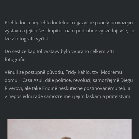
Přehledné a nepřehlédnutelné trojjazyčné panely provázející
výstavu a jejích šest kapitol, nám podrobně vysvětlují vše, co
lze z fotografií vyčíst.
Do šestice kapitol výstavy bylo vybráno celkem 241
fotografií.
Věnují se postupně původu, Fridy Kahlo, tzv. Modrému
domu – Casa Azul, dále politice, revoluci, samozřejmě Diegu
Riverovi, ale také Fridině neskutečně postihovanému tělu a
v neposlední řadě samozřejmě i jejím láskám a přátelstvím.