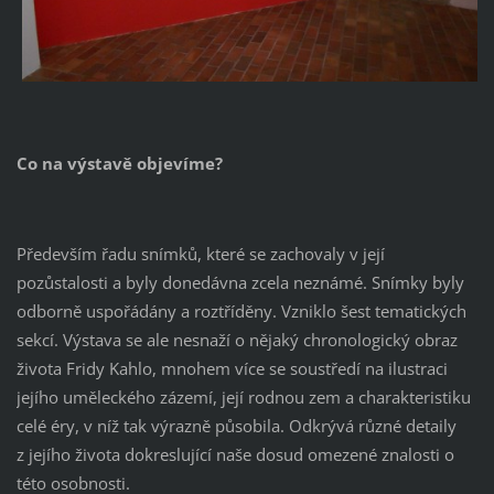
Co na výstavě objevíme?
Především řadu snímků, které se zachovaly v její
pozůstalosti a byly donedávna zcela neznámé. Snímky byly
odborně uspořádány a roztříděny. Vzniklo šest tematických
sekcí. Výstava se ale nesnaží o nějaký chronologický obraz
života Fridy Kahlo, mnohem více se soustředí na ilustraci
jejího uměleckého zázemí, její rodnou zem a charakteristiku
celé éry, v níž tak výrazně působila. Odkrývá různé detaily
z jejího života dokreslující naše dosud omezené znalosti o
této osobnosti.