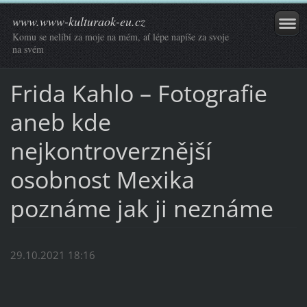
www.www-kulturaok-eu.cz
Komu se nelíbí za moje na mém, ať lépe napíše za svoje
na svém
Frida Kahlo – Fotografie
aneb kde
nejkontroverznější
osobnost Mexika
poznáme jak ji neznáme
29.10.2021 18:16