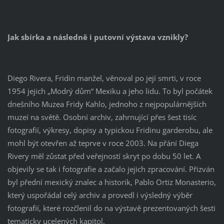
Jak sbírka a následně i putovní výstava vznikly?
Diego Rivera, Fridin manžel, věnoval po její smrti, v roce
1954 jejich „Modrý dům“ Mexiku a jeho lidu. To byl počátek
dnešního Muzea Fridy Kahlo, jednoho z nejpopulárnějších
muzeí na světě. Osobní archiv, zahrnující přes šest tisíc
fotografií, výkresy, dopisy a typickou Fridinu garderobu, ale
mohl být otevřen až teprve v roce 2003. Na přání Diega
Rivery měl zůstat před veřejností skryt po dobu 50 let. A
objevily se tak i fotografie a začalo jejich zpracování. Přizván
byl přední mexický znalec a historik, Pablo Ortiz Monasterio,
který uspořádal celý archiv a provedl i výsledný výběr
fotografií, které rozčlenil do na výstavě prezentovaných šesti
tematicky ucelených kapitol.