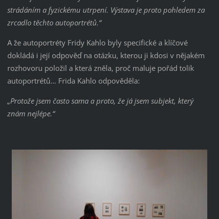
strádáním a fyzickému utrpení. Výstava je proto pohledem za
zrcadlo těchto autoportrétů.“
A že autoportréty Fridy Kahlo byly specifické a klíčové
dokládá i její odpověď na otázku, kterou ji kdosi v nějakém
rozhovoru položil a která zněla, proč maluje pořád tolik
autoportrétů… Frida Kahlo odpověděla:
„Protože jsem často sama a proto, že já jsem subjekt, který
znám nejlépe.“