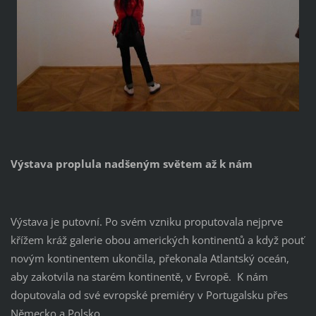
Výstava proplula nadšeným světem až k nám
Výstava je putovní. Po svém vzniku proputovala nejprve
křížem kráž galerie obou amerických kontinentů a když pouť
novým kontinentem ukončila, překonala Atlantský oceán,
aby zakotvila na starém kontinentě, v Evropě. K nám
doputovala od své evropské premiéry v Portugalsku přes
Německo a Polsko.