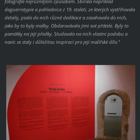
fotografie nejrůznějším způsobem. Sbírala například
daguerrotypie a pohlednice z 19. století, ze kterých vystřihovala
detaily, psala do nich různé dedikace a zasahovala do nich,
jako by to byly malby. Obdarovávala jimi své přátele. Byly to
památky na její předky. Studovala na nich vlastní podobu a
navíc se staly i důležitou inspirací pro její malířské dílo.“