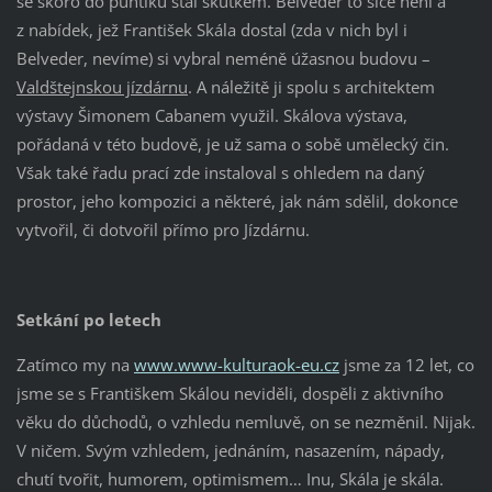
se skoro do puntíku stal skutkem. Belveder to sice není a
z nabídek, jež František Skála dostal (zda v nich byl i
Belveder, nevíme) si vybral neméně úžasnou budovu –
Valdštejnskou jízdárnu
. A náležitě ji spolu s architektem
výstavy Šimonem Cabanem využil. Skálova výstava,
pořádaná v této budově, je už sama o sobě umělecký čin.
Však také řadu prací zde instaloval s ohledem na daný
prostor, jeho kompozici a některé, jak nám sdělil, dokonce
vytvořil, či dotvořil přímo pro Jízdárnu.
Setkání po letech
Zatímco my na
www.www-kulturaok-eu.cz
jsme za 12 let, co
jsme se s Františkem Skálou neviděli, dospěli z aktivního
věku do důchodů, o vzhledu nemluvě, on se nezměnil. Nijak.
V ničem. Svým vzhledem, jednáním, nasazením, nápady,
chutí tvořit, humorem, optimismem… Inu, Skála je skála.