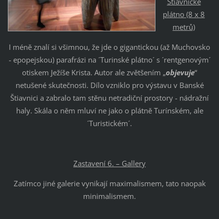
Štiavnické
plátno (8 x 8
metrů)
I méně znalí si všimnou, že jde o gigantickou (až Muchovsko
- epopejskou) parafrázi na ´Turinské plátno´ s ´rentgenovým´
otiskem Ježíše Krista. Autor ale zvětšením „
objevuje
“
netušené skutečnosti. Dílo vzniklo pro výstavu v Banské
Štiavnici a zabralo tam stěnu netradiční prostory - nádražní
haly. Skála o něm mluví ne jako o plátně Turínském, ale
´Turistickém´.
Zastavení 6. – Gallery
Zatímco jiné galerie vynikají maximalismem, tato naopak
minimalismem.