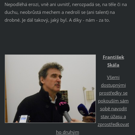
Nepodléhá erozi, vně ani uvnitř, nerozpadá se, na těle či na
duchu, neobrůstá mechem a nedrolí se (ani talent) na
drobné. Je dál takový, jaký byl. A díky - nám - za to.
František
Skála
Všemi
dostupnými
prostředky se
pokouším sám
sobě navodit
stav úžasu a
zprostředkovat
ho druhým