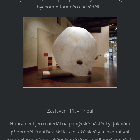
bychom o tom něco nevěděli…
Zastavení 11. – Tribal
Hobra není jen materiál na pionýrské nástěnky, jak nám
připomněl František Skála, ale také skvělý a inspirativní
materiál pro tvůrce, jakým je právě on. Nádherné snové, že