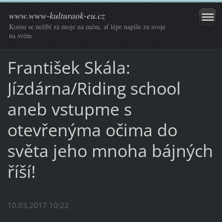
www.www-kulturaok-eu.cz
Komu se nelíbí za moje na mém, ať lépe napíše za svoje
na svém
František Skála:
Jízdárna/Riding school
aneb vstupme s
otevřenýma očima do
světa jeho mnoha bájných
říší!
10.03.2017 10:22