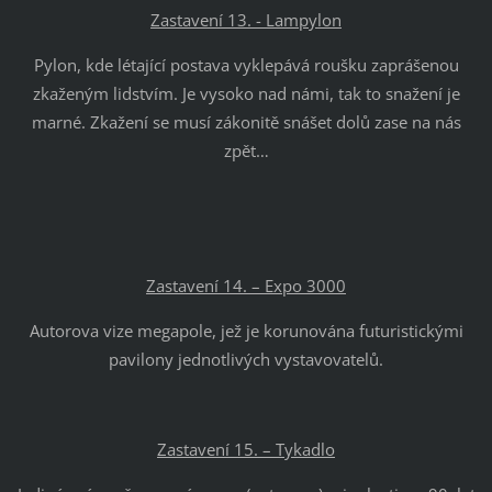
Zastavení 13. - Lampylon
Pylon, kde létající postava vyklepává roušku zaprášenou
zkaženým lidstvím. Je vysoko nad námi, tak to snažení je
marné. Zkažení se musí zákonitě snášet dolů zase na nás
zpět…
Zastavení 14. – Expo 3000
Autorova vize megapole, jež je korunována futuristickými
pavilony jednotlivých vystavovatelů.
Zastavení 15. – Tykadlo