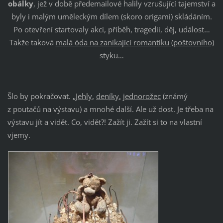
obálky
, jež v době předemailové halily vzrušující tajemství a
byly i malým uměleckým dílem (skoro origami) skládáním.
Po otevření startovaly akci, příběh, tragedii, děj, událost…
Takže taková
malá óda na zanikající romantiku (poštovního)
styku…
Šlo by pokračovat. „
Jehly,
deníky,
jednorožec
(známý
z poutačů na výstavu) a mnohé další. Ale už dost. Je třeba na
výstavu jít a vidět. Co, vidět?! Zažít ji. Zažít si to na vlastní
vjemy.