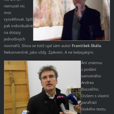
nemusel nic
moc
vysvětlovat. Spíš
pak individuálně
na dotazy
jednotlivých
novinářů. Slova se totiž ujal sám autor
František Skála
.
Nekonvenčně, jako vždy. Zpěvem. A ne ledasjakým.
Árií známou
z podání
samotného
Andrea
Bocceliho.
Ovšem s vlastní
parafrází
českého textu.