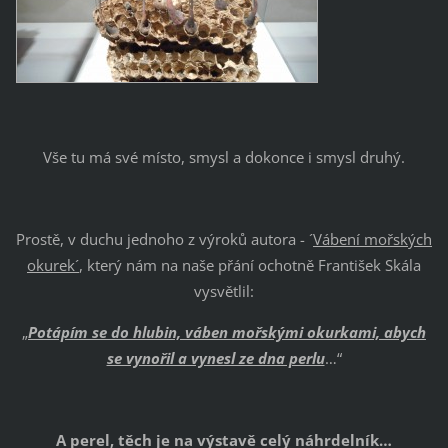
Vše tu má své místo, smysl a dokonce i smysl druhý.
Prostě, v duchu jednoho z výroků autora - ´
Vábení mořských
okurek´
, který nám na naše přání ochotně František Skála
vysvětlil:
„
Potápím se do hlubin, váben mořskými okurkami, abych
se vynořil a vynesl ze dna perlu
…“
A perel, těch je na výstavě celý náhrdelník…