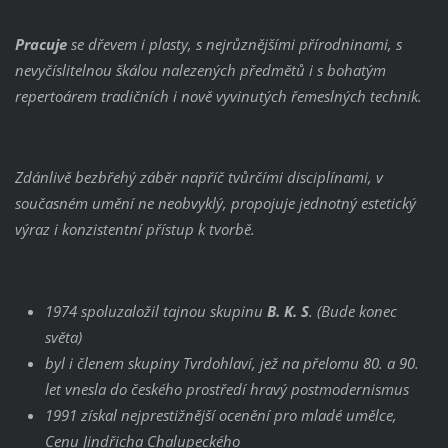
Pracuje
se dřevem i plasty, s nejrůznějšími přírodninami, s
nevyčíslitelnou škálou nalezených předmětů i s bohatým
repertoárem tradičních i nově vyvinutých řemeslných technik.
Zdánlivě bezbřehý záběr napříč tvůrčími disciplínami, v
současném umění ne neobvyklý, propojuje jednotný estetický
výraz i konzistentní přístup k tvorbě.
1974 spoluzaložil tajnou skupinu
B. K. S
. (Bude konec
světa)
byl i členem skupiny Tvrdohlaví, jež na přelomu 80. a 90.
let vnesla do českého prostředí hravý postmodernismus
1991 získal nejprestižnější ocenění pro mladé umělce,
Cenu Jindřicha Chalupeckého