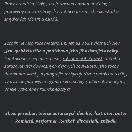
Práce Františka Skály jsou formovány osobní mytologií,
postaveny na autentických životních prožitcích i konstrukci
smyšlených identit a osudů.
Zásadní je inspirace materiálem, jemuž podle vlastních slov
„
jen vychází vstříc a podtrhává jeho již existující kvality“
.
Opakovaně u něj nalezneme
groteskní příběhovost,
potřebu
zařazovat věci do možných dějových souvislostí. Jeho sochy,
dioramata
, kresby a fotografie zachycují různé paralelní reality,
vymyšlené postavy, imaginární kosmologie, alternativní dějiny,
uměle vytvořené hrdinské eposy aj.
Skála je řezbář,
tvůrce autorských deníků,
ilustrátor, autor
komiksů, performer
,
loutkář,
divadelník
,
zpěvák.