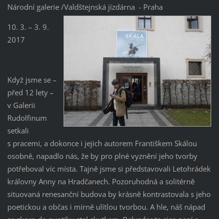
Národní galerie /Valdštejnská jízdárna - Praha
10. 3. – 3. 9.
2017
Když jsme se –
před 12 lety –
v Galerii
Rudolfinum
setkali
s pracemi, a dokonce i jejich autorem Františkem Skálou
osobně, napadlo nás, že by pro plné vyznění jeho tvorby
potřeboval víc místa. Tajně jsme si představovali Letohrádek
královny Anny na Hradčanech. Pozoruhodná a solitérně
situovaná renesanční budova by krásně kontrastovala s jeho
poetickou a občas i mírně ulítlou tvorbou. A hle, náš nápad