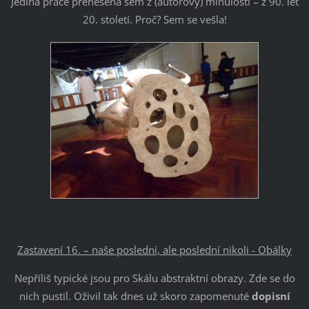
Jediná práce přenesená sem z (autorovy) minulosti – z 90. let
20. století. Proč? Sem se vešla!
Zastavení 16. – naše poslední, ale poslední nikoli - Obálky
Nepříliš typické jsou pro Skálu abstraktní obrazy. Zde se do
nich pustil. Oživil tak dnes už skoro zapomenuté
dopisní