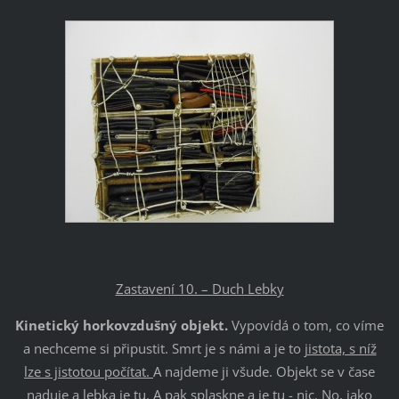
Zastavení 10. – Duch Lebky
Kinetický horkovzdušný objekt.
Vypovídá o tom, co víme
a nechceme si připustit. Smrt je s námi a je to
jistota, s níž
lze s jistotou počítat.
A najdeme ji všude. Objekt se v čase
naduje a lebka je tu. A pak splaskne a je tu - nic. No, jako