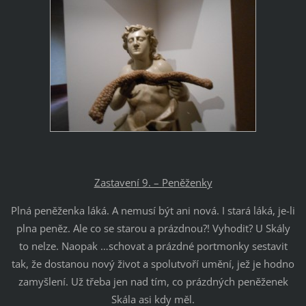
Zastavení 9. – Peněženky
Plná peněženka láká. A nemusí být ani nová. I stará láká, je-li
plna peněz. Ale co se starou a prázdnou?! Vyhodit? U Skály
to nelze. Naopak …schovat a prázdné portmonky sestavit
tak, že dostanou nový život a spolutvoří umění, jež je hodno
zamyšlení. Už třeba jen nad tím, co prázdných peněženek
Skála asi kdy měl.