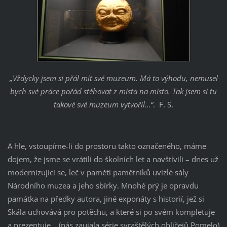
„Vždycky jsem si přál mít své muzeum. Má to výhodu, nemusel
bych své práce pořád stěhovat z místa na místo. Tak jsem si tu
takové své muzeum vytvořil…“
. F. S.
A hle, vstoupíme-li do prostoru takto označeného, máme
dojem, že jsme se vrátili do školních let a navštívili – dnes už
modernizující se, leč v paměti pamětníků uvízlé sály
Národního muzea a jeho sbírky. Mnohé prý je opravdu
památka na předky autora, jiné exponáty s historií, jež si
Skála uchovává pro potěchu, a které si po svém kompletuje
a prezentuje… (nás zaujala série svraštělých obličejů Pomelo)