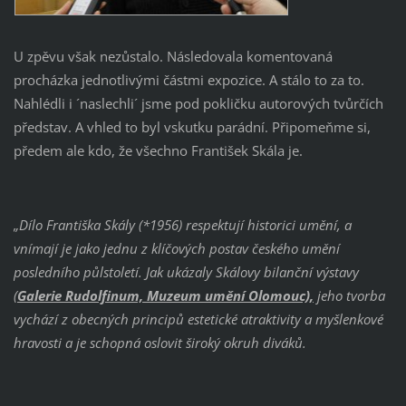
U zpěvu však nezůstalo. Následovala komentovaná
procházka jednotlivými částmi expozice. A stálo to za to.
Nahlédli i ´naslechli´ jsme pod pokličku autorových tvůrčích
představ. A vhled to byl vskutku parádní. Připomeňme si,
předem ale kdo, že všechno František Skála je.
„Dílo Františka Skály (*1956) respektují historici umění, a
vnímají je jako jednu z klíčových postav českého umění
posledního půlstoletí. Jak ukázaly Skálovy bilanční výstavy
(
Galerie Rudolfinum, Muzeum umění Olomouc),
jeho tvorba
vychází z obecných principů estetické atraktivity a myšlenkové
hravosti a je schopná oslovit široký okruh diváků.