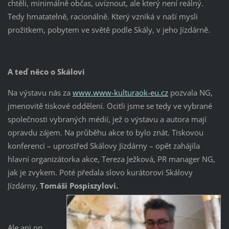
chtěli, minimálně občas, uvíznout, ale který není reálný.
Tedy hmatatelně, racionálně. Který vzniká v naší mysli
prožitkem, pobytem ve světě podle Skály, v jeho Jízdárně.
A teď něco o Skálovi
Na výstavu nás za
www.www-kulturaok-eu.cz
pozvala NG,
jmenovitě tiskové oddělení. Ocitli jsme se tedy ve vybrané
společnosti vybraných médií, jež o výstavu a autora mají
opravdu zájem. Na průběhu akce to bylo znát. Tiskovou
konferenci – uprostřed Skálovy Jízdárny – opět zahájila
hlavní organizátorka akce, Tereza Ježková, PR manager NG,
jak je zvykem. Poté předala slovo kurátorovi Skálovy
Jízdárny,
Tomáši Pospiszylovi.
Ale ani on