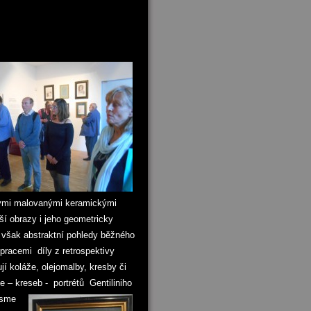
vými malovanými keramickými
ší obrazy i jeho geometricky
 však abstraktní pohledy běžného
 pracemi díly z retrospektivy
ují koláže, olejomalby, kresby či
e – kreseb - portrétů Gentiliniho
jsme