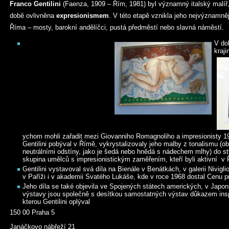
Franco Gentilini
(Faenza, 1909 – Řím, 1981) byl významný italský malíř,
době ovlivněna
expresionismem
. V této etapě vznikla jeho nejvýznamněj
Říma – mosty, barokní andělíčci, pustá předměstí nebo slavná náměstí.
V do
kraji
ychom mohli zařadit mezi Giovanniho Romagnoliho a impresionisty 19
Gentilini pobýval v Římě, vykrystalizovaly jeho malby z tonalismu (
neutrálními odstíny, jako je šedá nebo hnědá s nádechem mlhy) do st
skupina umělců s impresionistickým zaměřením, kteří byli aktivní v
Gentilini vystavoval svá díla na Bienále v Benátkách, v galerii Nivigl
v Paříži i v akademii Svatého Lukáše, kde v roce 1968 dostal Cenu pr
Jeho díla se také objevila ve Spojených státech amerických, v Japo
výstavy jsou společně s desítkou samostatných výstav důkazem inspir
kterou Gentilini oplýval
150 00 Praha 5
Janáčkovo nábřeží 21