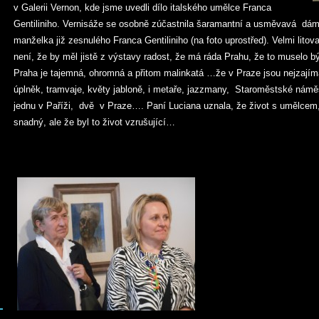
v Galerii Vernon, kde jsme uvedli dílo italského umělce Franca
Gentiliniho. Vernisáže se osobně zúčastnila šaramantní a usměvavá dáma,
manželka již zesnulého Franca Gentiliniho (na foto uprostřed). Velmi litova
není, že by měl jistě z výstavy radost, že má ráda Prahu, že to muselo b
Praha je tajemná, ohromná a přitom malinkatá …že v Praze jsou nejzajímav
úplněk, tramvaje, květy jabloně, i metaře, jazzmany, Staroměstské námě
jednu v Paříži, dvě v Praze…. Paní Luciana uznala, že život s umělcem
snadný, ale že byl to život vzrušující…