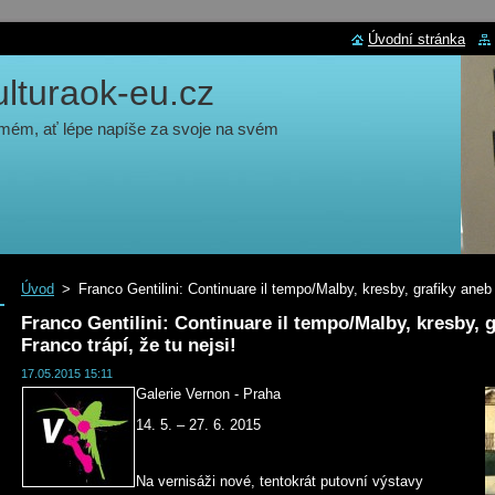
Úvodní stránka
turaok-eu.cz
 mém, ať lépe napíše za svoje na svém
Úvod
>
Franco Gentilini: Continuare il tempo/Malby, kresby, grafiky aneb 
Franco Gentilini: Continuare il tempo/Malby, kresby, 
Franco trápí, že tu nejsi!
17.05.2015 15:11
Galerie Vernon - Praha
14. 5. – 27. 6. 2015
Na vernisáži nové, tentokrát putovní výstavy