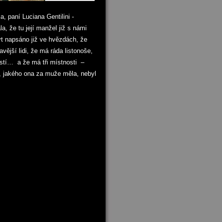
 paní Luciana Gentilini -
la, že tu její manžel již s námi
ýt napsáno již ve hvězdách, že
ější lidi, že má ráda listonoše,
stí… a že má tři místnosti –
, jakého ona za muže měla, nebyl