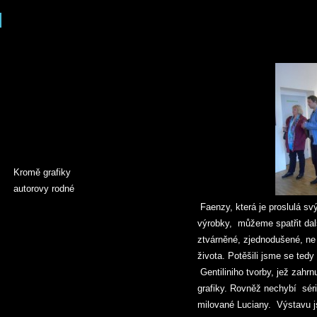
Kromě grafiky
autorovy rodné
Faenzy, která je proslulá s
výrobky, můžeme spatřit dal
ztvárněné, zjednodušené, ne
života. Potěšili jsme se tedy
Gentiliniho tvorby, jež zahrn
grafiky. Rovněž nechybí séri
milované Luciany.
Výstavu 