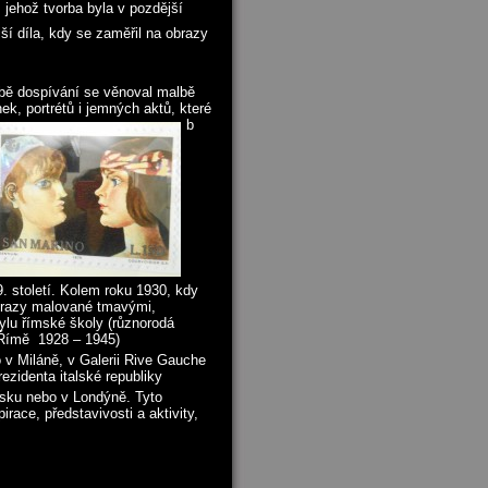
 jehož tvorba byla v pozdější
ší díla, kdy se zaměřil na obrazy
bě dospívání se věnoval malbě
nek, portrétů i jemných aktů, které
b
. století. Kolem roku 1930, kdy
obrazy malované tmavými,
ylu římské školy (různorodá
 Římě 1928 – 1945)
io v Miláně, v Galerii Rive Gauche
ezidenta italské republiky
nsku nebo v Londýně. Tyto
ace, představivosti a aktivity,