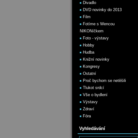
Divadlo
DVD novinky do 2013
Film
Fotíme s Wencou
NIKONíčkem
Foto - výstavy
Hobby
Hudba
Knižní novinky
Kongresy
Ostatní
Proč bychom se netěšili
Tlukot srdcí
Vše o bydlení
Výstavy
Zdraví
Fóra
Vyhledávání