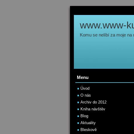
www.www-kul
Komu se nelíbí za moje na
Menu
Úvod
O nás
Archiv do 2012
Kniha návštěv
Blog
Aktuality
Bleskově