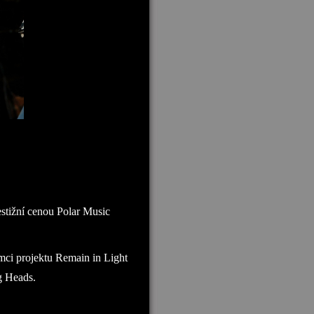
stižní cenou Polar Music
mci projektu Remain in Light
g Heads.