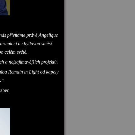
nds přivítáme právě Angelique
rezentací a chytlavou směsí
o celém světě.
ch a nejzajímavějších projektů.
alba Remain in Light od kapely
.“
rabec