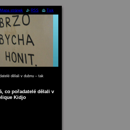
Mapa stránek
RSS
Tisk
atelé dělali v dubnu – tak
, co pořadatelé dělali v
elique Kidjo