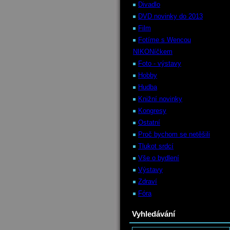
Divadlo
DVD novinky do 2013
Film
Fotíme s Wencou
NIKONíčkem
Foto - výstavy
Hobby
Hudba
Knižní novinky
Kongresy
Ostatní
Proč bychom se netěšili
Tlukot srdcí
Vše o bydlení
Výstavy
Zdraví
Fóra
Vyhledávání