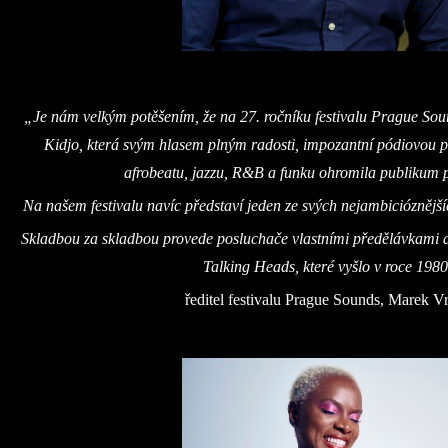
„Je nám velkým potěšením, že na 27. ročníku festivalu Prague Sou
Kidjo, která svým hlasem plným radosti, impozantní pódiovou p
afrobeatu, jazzu, R&B a funku ohromila publikum p
Na našem festivalu navíc představí jeden ze svých nejambicióznější
Skladbou za skladbou provede posluchače vlastními předělávkami 
Talking Heads, které vyšlo v roce 1980
ředitel festivalu Prague Sounds, Marek V