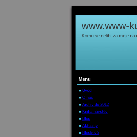
www.www-kul
Komu se nelíbí za moje na
Menu
Úvod
O nás
Archiv do 2012
Kniha návštěv
Blog
Aktuality
Bleskově