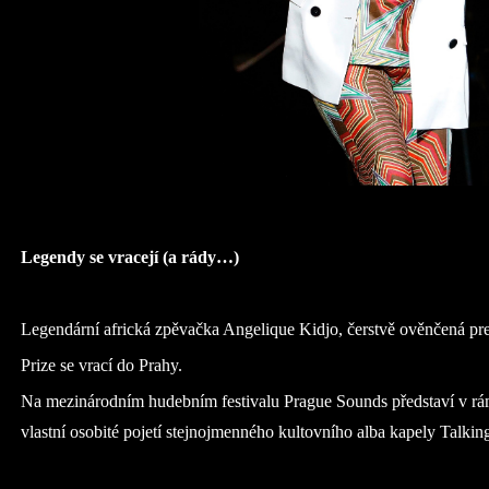
Legendy se vracejí (a rády…)
Legendární africká zpěvačka Angelique Kidjo, čerstvě ověnčená pre
Prize se vrací do Prahy.
Na mezinárodním hudebním festivalu Prague Sounds představí v rá
vlastní osobité pojetí stejnojmenného kultovního alba kapely Talkin