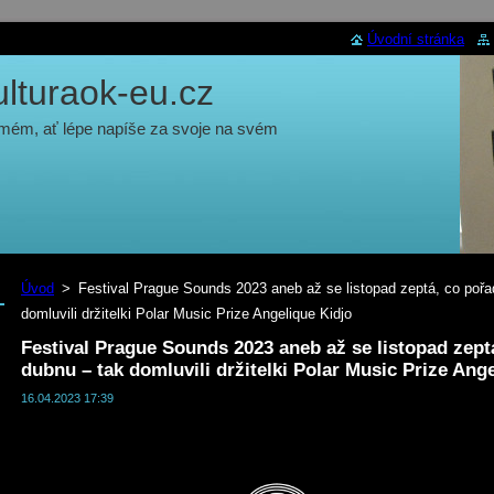
Úvodní stránka
turaok-eu.cz
 mém, ať lépe napíše za svoje na svém
Úvod
>
Festival Prague Sounds 2023 aneb až se listopad zeptá, co pořad
domluvili držitelki Polar Music Prize Angelique Kidjo
Festival Prague Sounds 2023 aneb až se listopad zeptá
dubnu – tak domluvili držitelki Polar Music Prize Ang
16.04.2023 17:39