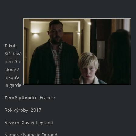
Titul
:
Střídavá
péče/Cu
stody /
Jusqu'à
la garde
Země původu
: Francie
Rok výroby: 2017
Režisér: Xavier Legrand
Kamera: Nathalie Durand