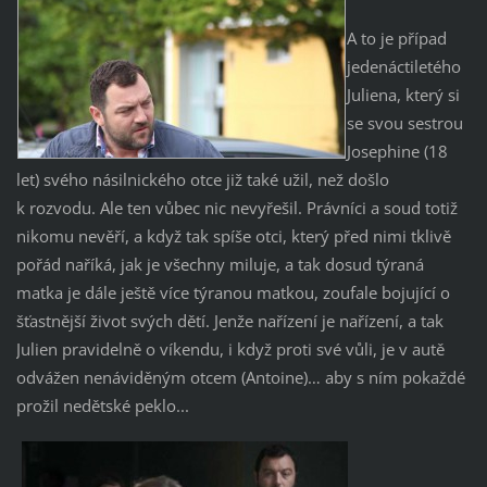
A to je případ
jedenáctiletého
Juliena, který si
se svou sestrou
Josephine (18
let) svého násilnického otce již také užil, než došlo
k rozvodu. Ale ten vůbec nic nevyřešil. Právníci a soud totiž
nikomu nevěří, a když tak spíše otci, který před nimi tklivě
pořád naříká, jak je všechny miluje, a tak dosud týraná
matka je dále ještě více týranou matkou, zoufale bojující o
šťastnější život svých dětí. Jenže nařízení je nařízení, a tak
Julien pravidelně o víkendu, i když proti své vůli, je v autě
odvážen nenáviděným otcem (Antoine)… aby s ním pokaždé
prožil nedětské peklo...