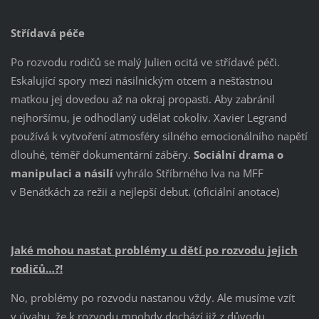
Střídavá péče
Po rozvodu rodičů se malý Julien ocitá ve střídavé péči.
Eskalující spory mezi násilnickým otcem a nešťastnou
matkou jej dovedou až na okraj propasti. Aby zabránil
nejhoršímu, je odhodlaný udělat cokoliv. Xavier Legrand
používá k vytvoření atmosféry silného emocionálního napětí
dlouhé, téměř dokumentární záběry.
Sociální drama o
manipulaci a násilí
vyhrálo Stříbrného lva na MFF
v Benátkách za režii a nejlepší debut. (oficiální anotace)
Jaké mohou nastat problémy u dětí po rozvodu jejich
rodičů…?!
No, problémy po rozvodu nastanou vždy. Ale musíme vzít
v úvahu, že k rozvodu mnohdy dochází již z důvodu