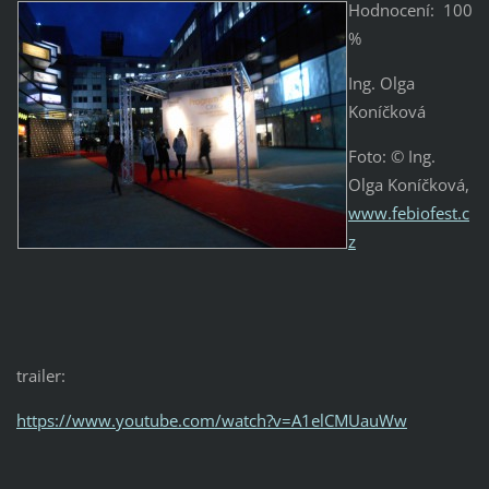
Hodnocení: 100
%
Ing. Olga
Koníčková
Foto: © Ing.
Olga Koníčková,
www.febiofest.c
z
trailer:
https://www.youtube.com/watch?v=A1elCMUauWw