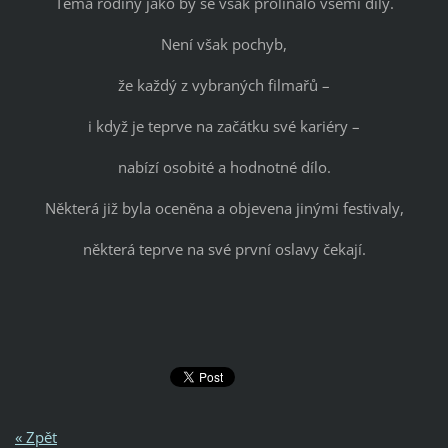
Téma rodiny jako by se však prolínalo všemi díly.
Není však pochyb,
že každý z vybraných filmařů –
i když je teprve na začátku své kariéry –
nabízí osobité a hodnotné dílo.
Některá již byla oceněna a objevena jinými festivaly,
některá teprve na své první oslavy čekají.
« Zpět