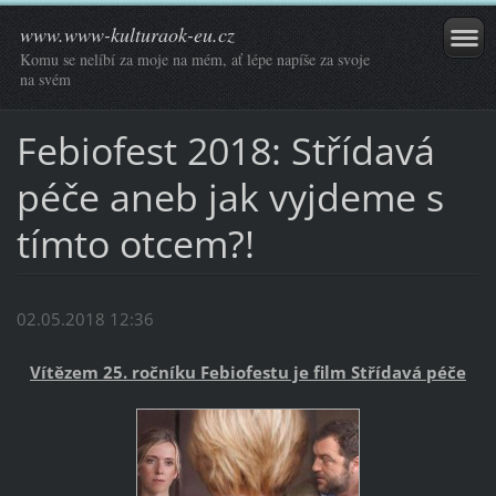
www.www-kulturaok-eu.cz
Komu se nelíbí za moje na mém, ať lépe napíše za svoje
na svém
Febiofest 2018: Střídavá
péče aneb jak vyjdeme s
tímto otcem?!
02.05.2018 12:36
Vítězem 25. ročníku Febiofestu je film Střídavá péče