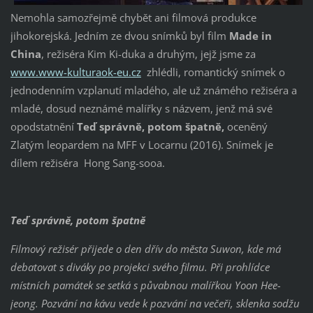
Nemohla samozřejmě chybět ani filmová produkce
jihokorejská. Jedním ze dvou snímků byl film
Made in
China
, režiséra Kim Ki-duka a druhým, jejž jsme za
www.www-kulturaok-eu.cz
zhlédli, romantický snímek o
jednodenním vzplanutí mladého, ale už známého režiséra a
mladé, dosud neznámé malířky s názvem, jenž má své
opodstatnění
Teď správně, potom
špatně,
oceněný
Zlatým leopardem na MFF v Locarnu (2016). Snímek je
dílem režiséra Hong Sang-sooa.
Teď správně, potom špatně
Filmový režisér přijede o den dřív do města Suwon, kde má
debatovat s diváky po projekci svého filmu. Při prohlídce
místních památek se setká s půvabnou malířkou Yoon Hee-
jeong. Pozvání na kávu vede k pozvání na večeři, sklenka sodžu