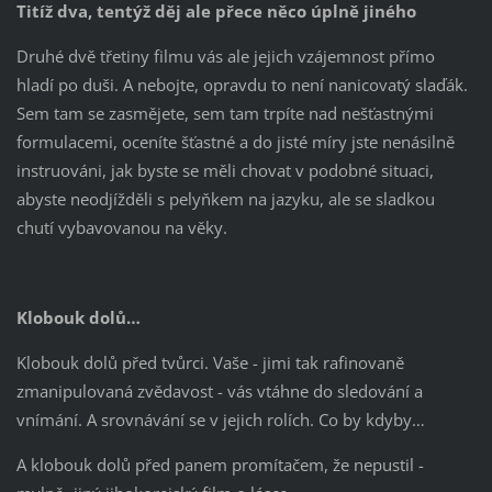
Titíž dva, tentýž děj ale přece něco úplně jiného
Druhé dvě třetiny filmu vás ale jejich vzájemnost přímo
hladí po duši. A nebojte, opravdu to není nanicovatý slaďák.
Sem tam se zasmějete, sem tam trpíte nad nešťastnými
formulacemi, oceníte šťastné a do jisté míry jste nenásilně
instruováni, jak byste se měli chovat v podobné situaci,
abyste neodjížděli s pelyňkem na jazyku, ale se sladkou
chutí vybavovanou na věky.
Klobouk dolů…
Klobouk dolů před tvůrci. Vaše - jimi tak rafinovaně
zmanipulovaná zvědavost - vás vtáhne do sledování a
vnímání. A srovnávání se v jejich rolích. Co by kdyby…
A klobouk dolů před panem promítačem, že nepustil -