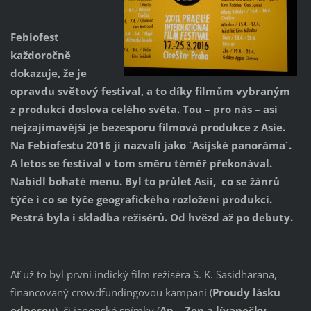
Febiofest
každoročně
dokazuje, že je
opravdu světový festival, a to díky filmům vybraným
z produkcí doslova celého světa. Tou – pro nás – asi
nejzajímavější je bezesporu filmová produkce z Asie.
Na Febiofestu 2016 ji nazvali jako ´Asijské panoráma´.
A letos se festival v tom směru téměř překonával.
Nabídl bohaté menu. Byl to průlet Asií, co se žánrů
týče i co se týče geografického rozložení produkcí.
Pestrá byla i skladba režisérů. Od hvězd až po debuty.
Ať už to byl první indický film režiséra S. K. Sasidharana,
financovaný crowdfundingovou kampaní (
Proudy lásku
odnesou
), či japonské snímky (
An – Zen a lívanečky
,