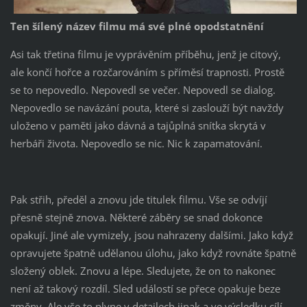
Ten šílený název filmu má své plné opodstatnění
Asi tak třetina filmu je vyprávěním příběhu, jenž je citový,
ale končí hořce a rozčarováním s příměsí trapnosti. Prostě
se to nepovedlo. Nepovedl se večer. Nepovedl se dialog.
Nepovedlo se navázání pouta, které si zaslouží být navždy
uloženo v paměti jako dávná a tajůplná snítka skrytá v
herbáři života. Nepovedlo se nic. Nic k zapamatování.
Pak střih, předěl a znovu jde titulek filmu. Vše se odvíjí
přesně stejně znova. Některé záběry se snad dokonce
opakují. Jiné ale vymizely, jsou nahrazeny dalšími. Jako když
opravujete špatně udělanou úlohu, jako když rovnáte špatně
složený oblek. Znovu a lépe. Sledujete, že on to nakonec
není až takový rozdíl. Sled událostí se přece opakuje beze
změny. Ale vše to plyne v detailech jinak a ve výsledku cílí