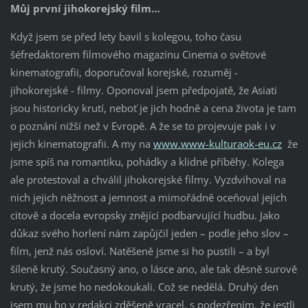
Můj první jihokorejský film…
Když jsem se před lety bavil s kolegou, toho času
šéfredaktorem filmového magazínu Cinema o světové
kinematografii, doporučoval korejské, rozuměj -
jihokorejské - filmy. Oponoval jsem předpojatě, že Asiati
jsou historicky krutí, neboť je jich hodně a cena života je tam
o poznání nižší než v Evropě. A že se to projevuje pak i v
jejich kinematografii. A my na
www.www-kulturaok-eu.cz
že
jsme spíš na romantiku, pohádky a klidné příběhy. Kolega
ale protestoval a chválil jihokorejské filmy. Vyzdvihoval na
nich jejich něžnost a jemnost a mimořádně oceňoval jejich
citově a docela evropsky znějící podbarvující hudbu. Jako
důkaz svého horlení nám zapůjčil jeden – podle jeho slov –
film, jenž nás osloví. Natěšeně jsme si ho pustili – a byl
šíleně krutý. Současný ano, o lásce ano, ale tak děsně surově
krutý, že jsme ho nedokoukali. Což se nedělá. Druhý den
jsem mu ho v redakci zděšeně vracel, s podezřením, že jestli