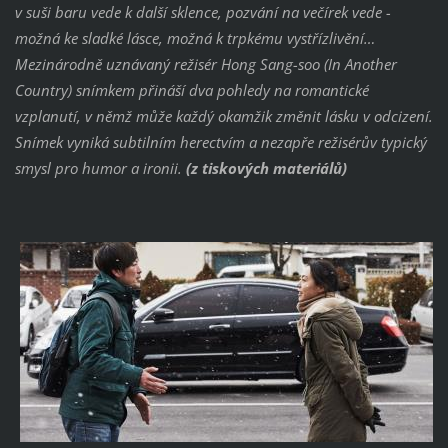
v suši baru vede k další sklence, pozvání na večírek vede -
možná ke sladké lásce, možná k trpkému vystřízlivění…
Mezinárodně uznávaný režisér Hong Sang-soo (In Another
Country) snímkem přináší dva pohledy na romantické
vzplanutí, v němž může každý okamžik změnit lásku v odcizení.
Snímek vyniká subtilním herectvím a nezapře režisérův typický
smysl pro humor a ironii.
(z tiskových materiálů)