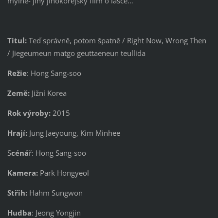
mylně- jiný jihokorejský film o lásce…
Titul:
Teď správně, potom špatně / Right Now, Wrong Then
/ Jiegeumeun matgo geuttaeneun teullida
Režie
: Hong Sang-soo
Země:
Jižní Korea
Rok výroby:
2015
Hrají:
Jung Jaeyoung, Kim Minhee
S
céná
ř: Hong Sang-soo
Kamera:
Park Hongyeol
Střih:
Hahm Sungwon
Hudba
: Jeong Yongjin