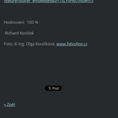
feature=player_embedded&v=7sLY9H6OJNo#t=5
Hodnocení: 100 %
Richard Koníček
Foto: © Ing. Olga Koníčková,
www.febiofest.cz
« Zpět