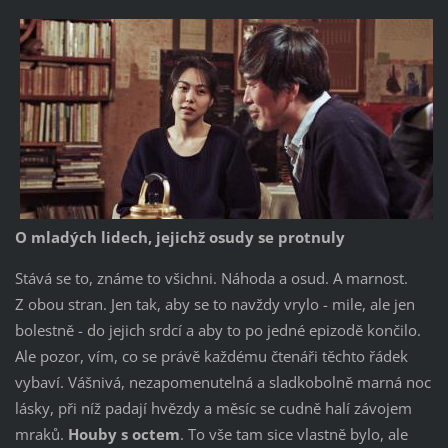
O mladých lidech, jejichž osudy se protnuly
Stává se to, známe to všichni. Náhoda a osud. A marnost.
Z obou stran. Jen tak, aby se to navždy vrylo - mile, ale jen
bolestně - do jejich srdcí a aby to po jedné epizodě končilo.
Ale pozor, vím, co se právě každému čtenáři těchto řádek
vybaví. Vášnivá, nezapomenutelná a sladkobolně marná noc
lásky, při níž padají hvězdy a měsíc se cudně halí závojem
mraků.
Houby s octem
. To vše tam sice vlastně bylo, ale