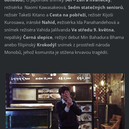
režisérka Naomi Kawasakeová,
Sedm statečných seniorů
,
režisér Takeši Kitano a
Cesta na pobřeží,
režisér Kijoši
Kurosawa, iránské
Nahid, r
ežisérka Ida Panahandehová a
snímek režiséra Vahida Jalilvanda
Ve středu 9. května
,
nepálský
Černá slepice
, režijní debut Min Bahadura Bhama
anebo filipínský
Krokodýl
snímek z prostředí národa
Monobů, jehož komunita je stižena krvavou tragédií.