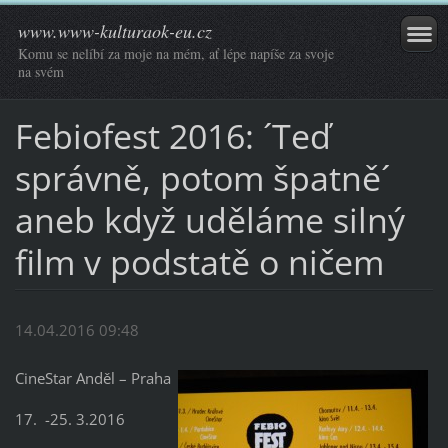
www.www-kulturaok-eu.cz
Komu se nelíbí za moje na mém, ať lépe napíše za svoje
na svém
Febiofest 2016: ´Teď
správně, potom špatně´
aneb když uděláme silný
film v podstatě o ničem
14.04.2016 09:48
CineStar Anděl – Praha
17. -25. 3.2016