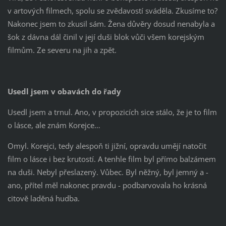
v artových filmech, spolu se zvědavostí sváděla. Zkusíme to?
Nakonec jsem to zkusil sám. Žena důvěry dosud nenabyla a
šok z dávna dál činil v její duši blok vůči všem korejským
filmům. Ze severu na jih a zpět.
Usedl jsem v obavách do řady
Usedl jsem a trnul. Ano, v propozicích sice stálo, že je to film
o lásce, ale znám Korejce…
Omyl. Korejci, tedy alespoň ti jižní, opravdu umějí natočit
film o lásce i bez krutostí. A tenhle film byl přímo balzámem
na duši. Nebyl přeslazený. Vůbec. Byl něžný, byl jemný a -
ano, přítel měl nakonec pravdu - podbarvovala ho krásná
citově laděná hudba.