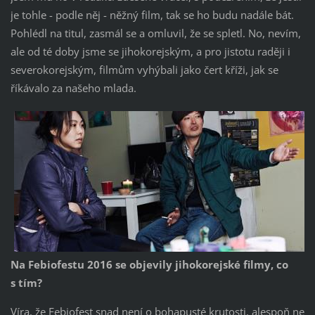
je tohle - podle něj - něžný film, tak se ho budu nadále bát.
Pohlédl na titul, zasmál se a omluvil, že se spletl. No, nevím,
ale od té doby jsme se jihokorejským, a pro jistotu raději i
severokorejským, filmům vyhýbali jako čert kříži, jak se
říkávalo za našeho mlada.
Na Febiofestu 2016 se objevily jihokorejské filmy, co
s tím?
Víra, že Febiofest snad není o bohapusté krutosti, alespoň ne