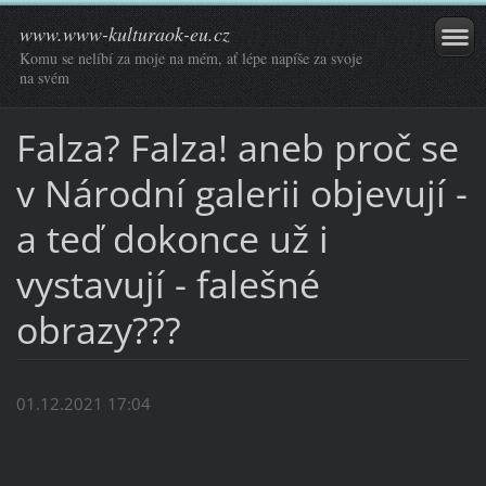
www.www-kulturaok-eu.cz
Komu se nelíbí za moje na mém, ať lépe napíše za svoje
na svém
Falza? Falza! aneb proč se
v Národní galerii objevují -
a teď dokonce už i
vystavují - falešné
obrazy???
01.12.2021 17:04