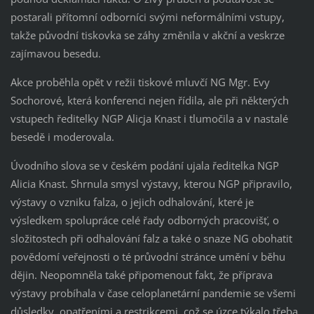
postarali přítomní odborníci svými neformálními vstupy,
takže původní tiskovka se záhy změnila v akční a veskrze
zajímavou besedu.
Akce proběhla opět v režii tiskové mluvčí NG Mgr. Evy
Sochorové, která konferenci nejen řídila, ale při některých
vstupech ředitelky NGP Alicja Knast i tlumočila a v nastalé
besedě i moderovala.
Úvodního slova se v českém podání ujala ředitelka NGP
Alicia Knast. Shrnula smysl výstavy, kterou NGP připravilo,
výstavy o vzniku falza, o jejich odhalování, které je
výsledkem spolupráce celé řady odborných pracovišť, o
složitostech při odhalování falz a také o snaze NG obohatit
povědomí veřejnosti o té průvodní stránce umění v běhu
dějin. Neopomněla také připomenout fakt, že příprava
výstavy probíhala v čase celoplanetární pandemie se všemi
důsledky, opatřeními a restrikcemi, což se úzce týkalo třeba