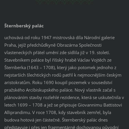
Šternberský palác
uchovává od roku 1947 mistrovská díla Národní galerie
Praha, jejíž předchůdkyně Obrazárna Společnosti
vlasteneckých přátel umění zde sídlila již v 19. století.
Stavebníkem paláce byl říšský hrabě Václav Vojtěch ze
Šternberka (1643 – 1708), který jako potomek jednoho z
nejstarších šlechtických rodů patřil k nejmocnějším českým
aristokratům. Roku 1690 koupil pozemek v sousedství
pražského Arcibiskupského paláce. Nový vlastník začal s
plánováním stavby rozlehlé rezidence, která se uskutečnila v
letech 1699 – 1708 a jež se připisuje Giovannimu Battistovi
Alliprandimu. V roce 1708, kdy stavebník zemřel, byla
budova hotová jen částečně. Šternberský palác dnes
představuje i přes jen fragmentárně dochovanou původní