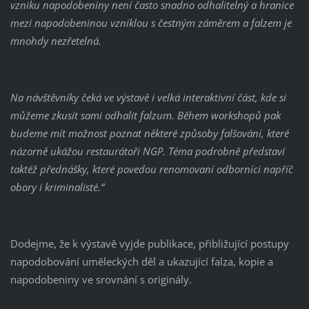
vzniku napodobeniny není často snadno odhalitelný a hranice
mezi napodobeninou vzniklou s čestným záměrem a falzem je
mnohdy nezřetelná.
Na návštěvníky čeká ve výstavě i velká interaktivní část, kde si
můžeme zkusit sami odhalit falzum. Během workshopů pak
budeme mít možnost poznat některé způsoby falšování, které
názorně ukážou restaurátoři NGP. Téma podrobně představí
taktéž přednášky, které povedou renomovaní odborníci napříč
obory i kriminalisté.“
Dodejme, že k výstavě vyjde publikace, přibližující postupy
napodobování uměleckých děl a ukazující falza, kopie a
napodobeniny ve srovnání s originály.