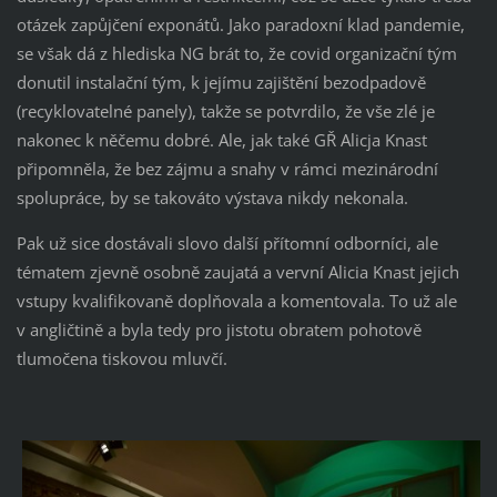
otázek zapůjčení exponátů. Jako paradoxní klad pandemie,
se však dá z hlediska NG brát to, že covid organizační tým
donutil instalační tým, k jejímu zajištění bezodpadově
(recyklovatelné panely), takže se potvrdilo, že vše zlé je
nakonec k něčemu dobré. Ale, jak také GŘ Alicja Knast
připomněla, že bez zájmu a snahy v rámci mezinárodní
spolupráce, by se takováto výstava nikdy nekonala.
Pak už sice dostávali slovo další přítomní odborníci, ale
tématem zjevně osobně zaujatá a vervní Alicia Knast jejich
vstupy kvalifikovaně doplňovala a komentovala. To už ale
v angličtině a byla tedy pro jistotu obratem pohotově
tlumočena tiskovou mluvčí.