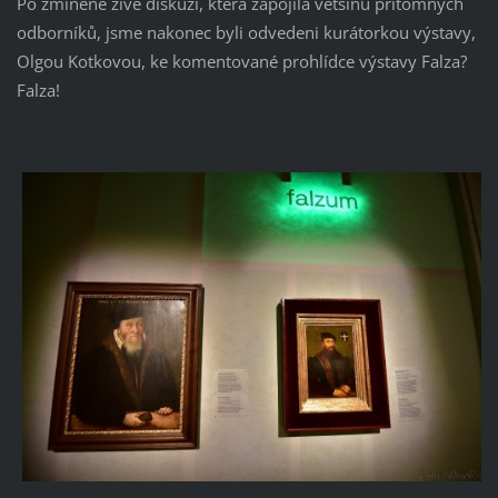
Po zmíněné živé diskuzi, která zapojila většinu přítomných
odborníků, jsme nakonec byli odvedeni kurátorkou výstavy,
Olgou Kotkovou, ke komentované prohlídce výstavy Falza?
Falza!