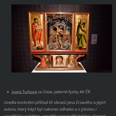
Ivana Turková
za Ústav jaderné fyziky AV ČR
Uvedla konkrétní příklad tří obrazů Jana Zrzavého a jejich
autora, který když byl nakonec odhalen a s jistotou i
z padělání usvědčen, vysvětlil svoji padělatelskou činnost