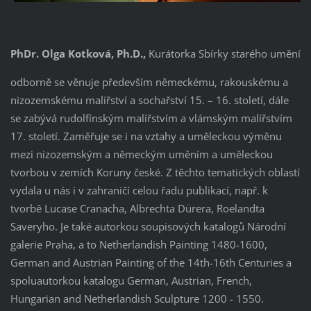
PhDr. Olga Kotková, Ph.D.,
Kurátorka Sbírky starého umění
odborně se věnuje především německému, rakouskému a
nizozemskému malířství a sochařství 15. – 16. století, dále
se zabývá rudolfínským malířstvím a vlámským malířstvím
17. století. Zaměřuje se i na vztahy a uměleckou výměnu
mezi nizozemským a německým uměním a uměleckou
tvorbou v zemích Koruny české. Z těchto tematických oblastí
vydala u nás i v zahraničí celou řadu publikací, např. k
tvorbě Lucase Cranacha, Albrechta Dürera, Roelandta
Saveryho. Je také autorkou soupisových katalogů Národní
galerie Praha, a to Netherlandish Painting 1480-1600,
German and Austrian Painting of the 14th-16th Centuries a
spoluautorkou katalogu German, Austrian, French,
Hungarian and Netherlandish Sculpture 1200 - 1550.