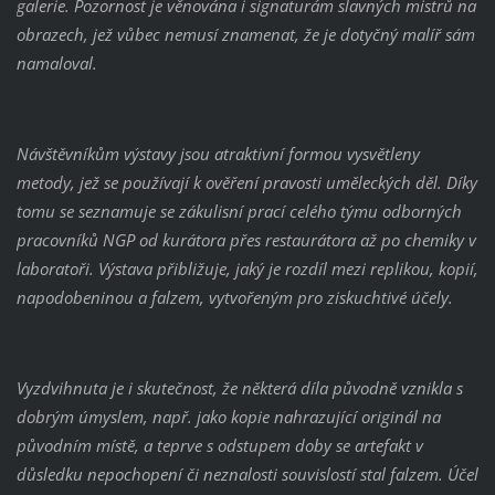
galerie. Pozornost je věnována i signaturám slavných mistrů na
obrazech, jež vůbec nemusí znamenat, že je dotyčný malíř sám
namaloval.
Návštěvníkům výstavy jsou atraktivní formou vysvětleny
metody, jež se používají k ověření pravosti uměleckých děl. Díky
tomu se seznamuje se zákulisní prací celého týmu odborných
pracovníků NGP od kurátora přes restaurátora až po chemiky v
laboratoři. Výstava přibližuje, jaký je rozdíl mezi replikou, kopií,
napodobeninou a falzem, vytvořeným pro ziskuchtivé účely.
Vyzdvihnuta je i skutečnost, že některá díla původně vznikla s
dobrým úmyslem, např. jako kopie nahrazující originál na
původním místě, a teprve s odstupem doby se artefakt v
důsledku nepochopení či neznalosti souvislostí stal falzem. Účel