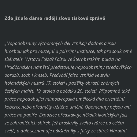
Zde již ale dáme raději slovo tiskové zprávě
„Napodobeniny významných děl vznikají dodnes a jsou
hrozbou jak pro muzejní a galerijní instituce, tak pro soukromé
sběratele. Výstava Falza? Falza! ve Šternberském paláci na
Hradčanském náměstí představuje napodobeniny středověkých
obrazů, soch i kreseb. Předvádí falza vzniklá ve stylu
holandských mistrů 17. století i padělky obrazů známých
českých malířů 19. století a počátku 20. století. Připomíná také
práce napodobující mimoevropská umělecká díla orientální
koberce nebo předměty užitého umění. Opomenuty nejsou ani
práce na papíře. Expozice představuje několik ikonických falz
ze zahraničních sbírek, jež proslavily svého tvůrce po celém
světě, a dále seznamuje návštěvníky s falzy ze sbírek Národní