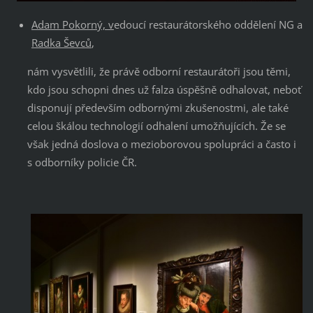
Adam Pokorný, v
edoucí restaurátorského oddělení NG a
Radka Ševců
,
nám vysvětlili, že právě odborní restaurátoři jsou těmi,
kdo jsou schopni dnes už falza úspěšně odhalovat, neboť
disponují především odbornými zkušenostmi, ale také
celou škálou technologií odhalení umožňujících. Že se
však jedná doslova o mezioborovou spolupráci a často i
s odborníky policie ČR.