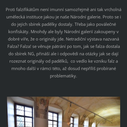
Proti falzifikátům není imunní samozřejmě ani tak vrcholná
umělecká instituce jakou je naše Národní galerie. Proto se i
do jejích sbírek padělky dostaly. Třeba jako poválečné
konfiskáty. Mnohdy ale byly Národní galerií zakoupeny v
dobré víře, že o originály jde. Netradiční výstava nazvaná
Falza? Falza! se věnuje pátrání po tom, jak se falza dostala
do sbírek NG, přináší ale i odpovědi na otázky jak se dají
rozeznat originály od padělků, co vedlo ke vzniku falz a
mnoho další v rámci této, až dosud nepříliš probírané
problematiky.