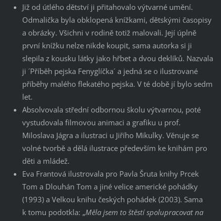
Již od útlého dětství ji přitahovalo výtvarné umění.
Odmalička byla obklopená knížkami, dětskými časopisy
a obrázky. Všichni v rodině totiž malovali. Její úplně
první knížku nelze nikde koupit, sama autorka si ji
slepila z kousku látky jako hřbet a dvou deklíků. Nazvala
ji ´Příběh pejska Fenyglíčka´ a jedná se o ilustrované
příběhy malého flekatého pejska. V té době jí bylo sedm
let.
Absolvovala střední odbornou školu výtvarnou, poté
vystudovala filmovou animaci a grafiku u prof.
Miloslava Jágra a ilustraci u Jiřího Mikulky. Věnuje se
volné tvorbě a dělá ilustrace především ke knihám pro
děti a mládež.
Eva Frantová ilustrovala pro Pavla Šruta knihy Prcek
Tom a Dlouhán Tom a jiné velice americké pohádky
(1993) a Velkou knihu českých pohádek (2003). Sama
k tomu podotkla: „
Měla jsem to štěstí spolupracovat na