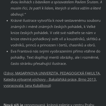
dvou knihách s básníkem a spisovatelem Pavlem Šrutem. A
musím říci, že patří k lidem, kterých si velice vážím a které
obdivuji.“
Krásné ilustrace vytvořila k nově sestavenému souboru
známých i méně známých českých pohádek, k Velké
knize českých pohádek. V celé své nádheře se nám v
knize otevírá pohádkový svět víl a kouzelníků, skřítků a
vodníků, princů a princezen i čertů, chasníků a obrů.
Eva Frantová nás svými vyobrazeními přímo vtáhne do
pohádky. Text doplňují menší obrázky, ale i rozměrné,
často stránku přesahující ilustrace.
(Zdroj: MASARYKOVA UNIVERZITA, PEDAGOGICKÁ FAKULTA,
Katedra výtvarné výchovy - Bakalářská práce, Brno 2013,
vypracovala: Jana Kubálková)
Nová síň je
renomovaná, krásná galerie v centru Prahy.