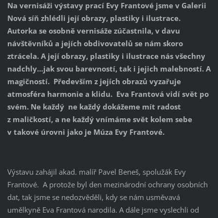
Na vernisáži výstavy prací Evy Frantové jsme v Galerii
Nová síň zhlédli její obrazy, plastiky i ilustrace.
Autorka se osobně vernisáže zúčastnila, v davu
návštěvníků a jejích obdivovatelů se nám skoro
ztrácela. A její obrazy, plastiky i ilustrace nás všechny
nadchly…jak svou barevností, tak i jejich malebností. A
magičností. Především z jejích obrazů vyzařuje
atmosféra harmonie a klidu. Eva Frantová vidí svět po
svém. Ne každý ne každý dokážeme mít radost
z maličkostí, a ne každý vnímáme svět kolem sebe
v takové úrovni jako je Múza Evy Frantové.
Výstavu zahájil akad. malíř Pavel Beneš, spolužák Evy
Frantové. A protože byl den mezinárodní ochrany osobních
dat, tak jsme se nedozvěděli, kdy se nám usměvavá
umělkyně Eva Frantová narodila. A dále jsme vyslechli od