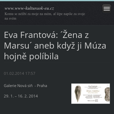
www.www-kulturaok-eu.cz
Komu se nelíbí za moje na mém, ať lépe napíše za svoje
na svém
Eva Frantová: ´Žena z
Marsu´ aneb když ji Múza
hojně políbila
01.02.2014 17:57
Galerie Nová síň - Praha
29. 1. – 16. 2. 2014