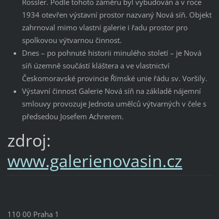
Rössler. Podle tohoto záměru byl vybudován a v roce
1934 otevřen výstavní prostor nazvaný Nová síň. Objekt
zahrnoval mimo vlastní galerie i řadu prostor pro
spolkovou výtvarnou činnost.
Dnes – po pohnuté historii minulého století – je Nová
síň územně součástí kláštera a ve vlastnictví
Českomoravské provincie Římské unie řádu sv. Voršily.
Výstavní činnost Galerie Nová síň na základě nájemní
smlouvy provozuje Jednota umělců výtvarných v čele s
předsedou Josefem Achrerem.
zdroj:
www.galerienovasin.cz
110 00 Praha 1