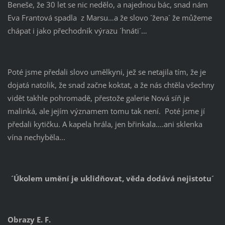
Beneše, že 30 let se nic nedělo, a najednou bác, snad nám
Eva Frantová spadla z Marsu…a že slovo ´žena´ že můžeme
chápat i jako přechodník výrazu ´hnáti´…
Poté jsme předali slovo umělkyni, jež se netajila tím, že je
dojatá natolik, že snad začne koktat, a že nás chtěla všechny
vidět takhle pohromadě, přestože galerie Nová síň je
malinká, ale jejím významem tomu tak není. Poté jsme jí
předali kytičku. A kapela hrála, jen břinkala....ani sklenka
vína nechyběla...
´Úkolem umění je uklidňovat, věda dodává nejistotu´
Obrazy E. F.