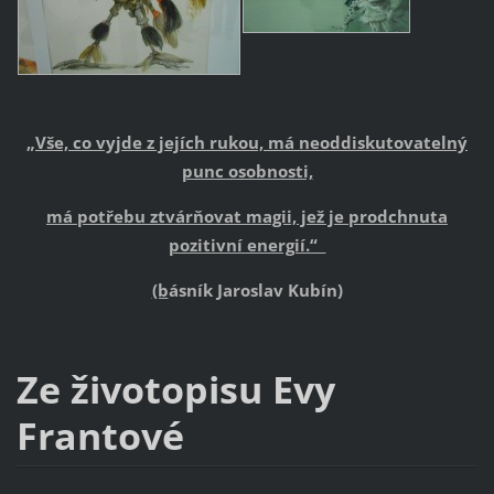
„
Vše, co vyjde z jejích rukou, má neoddiskutovatelný
punc osobnosti,
má potřebu ztvárňovat magii, jež je prodchnuta
pozitivní energií.“
(b
ásník Jaroslav Kubín)
Ze životopisu Evy
Frantové