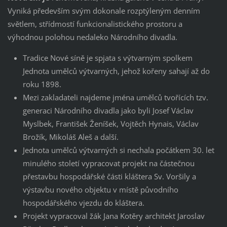
Vyniká především svým dokonale rozptýleným denním
světlem, střídmostí funkcionalistického prostoru a
výhodnou polohou nedaleko Národního divadla.
Tradice Nové síně je spjata s výtvarným spolkem
Jednota umělců výtvarných, jehož kořeny sahají až do
roku 1898.
Mezi zakladateli najdeme jména umělců tvořících tzv.
generaci Národního divadla jako byli Josef Václav
Myslbek, František Ženíšek, Vojtěch Hynais, Václav
Brožík, Mikoláš Aleš a další.
Jednota umělců výtvarných si nechala počátkem 30. let
minulého století vypracovat projekt na částečnou
přestavbu hospodářské části kláštera Sv. Voršily a
výstavbu nového objektu v místě původního
hospodářského vjezdu do kláštera.
Projekt vypracoval žák Jana Kotěry architekt Jaroslav