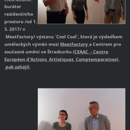
kurátor
rezidenčního
prostoru /od 1.
3. 2017/ v
MeetFactory/ výstavu ´Cool Coal´, která je výsledkem
uměleckých výměn mezi
MeetFactory
a Centrem pro
současné umění ve Štrasburku
(CEAAC - Centre
Européen d'Actions Artistiques Comptemporaines),
pak zahájil
.