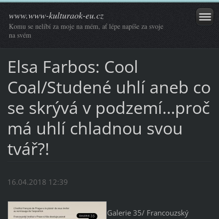
www.www-kulturaok-eu.cz
Komu se nelíbí za moje na mém, ať lépe napíše za svoje
na svém
Elsa Farbos: Cool
Coal/Studené uhlí aneb co
se skrývá v podzemí…proč
má uhlí chladnou svou
tvář?!
16.04.2018 12:39
Galerie 35/ Francouzský