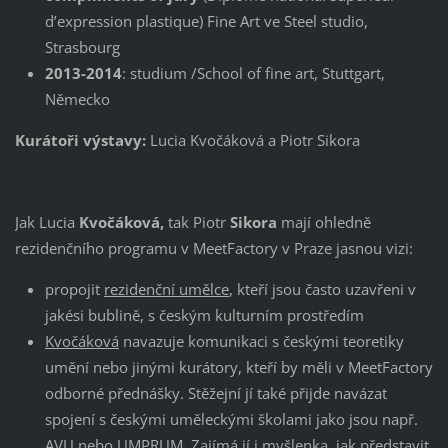
d’expression plastique) Fine Art ve Steel studio,
Strasbourg
2013-2014
: studium /School of fine art, Stuttgart,
Německo
Kurátoři výstavy:
Lucia Kvočáková a Piotr Sikora
Jak Lucia
Kvočáková,
tak Piotr
Sikora
mají ohledně
rezidenčního programu v MeetFactory v Praze jasnou vizi:
propojit
rezidenční umělce
, kteří jsou často uzavřeni v
jakési bublině, s českým kulturním prostředím
Kvočáková
navazuje komunikaci s českými teoretiky
umění nebo jinými kurátory, kteří by měli v MeetFactory
odborné přednášky. Stěžejní jí také přijde navázat
spojení s českými uměleckými školami jako jsou např.
AVU nebo UMPRUM. Zajímá jí i myšlenka, jak představit