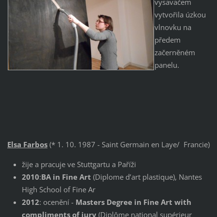
vysavačem
vytvořila úzkou
vlnovku na
předem
začerněném
panelu.
Elsa Farbos
(* 1. 10. 1987 - Saint Germain en Laye/ Francie)
žije a pracuje ve Stuttgartu a Paříži
2010
:
BA in Fine Art
(Diplome d’art plastique), Nantes
High School of Fine Ar
2012
: ocenění -
Masters Degree in Fine Art with
compliments of jury
(Diplôme national supérieur