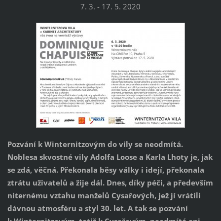
7. 3. - 17. 5. 2020
Pozvání k Winternitzovým do vily se neodmítá.
Noblesa skvostné vily Adolfa Loose a Karla Lhoty je, jak
se zdá, věčná. Překonala běsy války i idejí, překonala
ztrátu uživatelů a žije dál. Dnes, díky péči, a především
niternému vztahu manželů Cysařových, jež jí vrátili
dávnou atmosféru a styl 30. let. A tak se pozvání