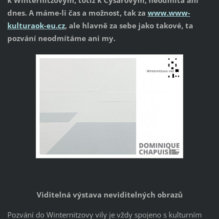
k Winternitzovým, totiž k Cysařovým, neodmítá ani
dnes. A máme-li čas a možnost, tak za
www.www-
kulturaok-eu.cz
, ale hlavně za sebe jako takové, ta
pozvání neodmítáme ani my.
Viditelná výstava neviditelných obrazů
Pozvání do Winternitzovy vily je vždy spojeno s kulturním