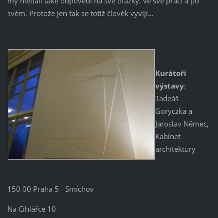
my hledali také odpovědi na své otázky, ve své práci a po
svém. Protože jen tak se totiž člověk vyvíjí…
Kurátoři
výstavy
:
Tadeáš
Goryczka a
Jaroslav Němec,
Kabinet
architektury
150 00 Praha 5 - Smíchov
Na Cihlářce 10