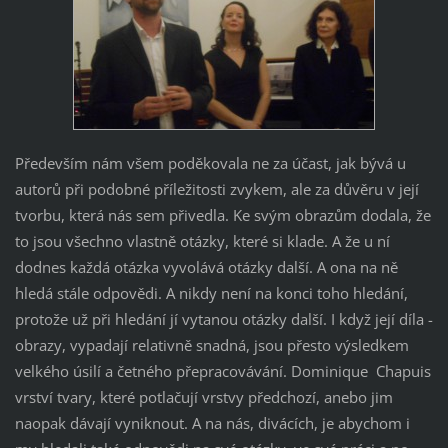
Především nám všem poděkovala ne za účast, jak bývá u
autorů při podobné příležitosti zvykem, ale za důvěru v její
tvorbu, která nás sem přivedla. Ke svým obrazům dodala, že
to jsou všechno vlastně otázky, které si klade. A že u ní
dodnes každá otázka vyvolává otázky další. A ona na ně
hledá stále odpovědi. A nikdy není na konci toho hledání,
protože už při hledání jí vytanou otázky další. I když její díla -
obrazy, vypadají relativně snadná, jsou přesto výsledkem
velkého úsilí a četného přepracovávání. Dominique Chapuis
vrství tvary, které potlačují vrstvy předchozí, anebo jim
naopak dávají vyniknout. A na nás, divácích, je abychom i