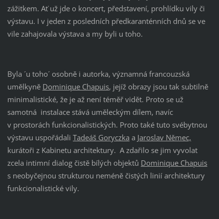
zážitkem. Ať už jde o koncert, představení, prohlídku vily či
výstavu. I v jeden z posledních předkaranténních dnů se ve
vile zahajovala výstava a my byli u toho.
Byla ´u toho´ osobně i autorka, významná francouzská
umělkyně
Dominique Chapuis
, jejíž obrazy jsou tak subtilně
minimalistické, že je až není téměř vidět. Proto se už
samotná instalace stává uměleckým dílem, navíc
v prostorách funkcionalistických. Proto také tuto svébytnou
výstavu uspořádali
Tadeáš Goryczka
a
Jaroslav Němec,
kurátoři z Kabinetu architektury. A zdařilo se jim vyvolat
zcela intimní dialog čistě bílých objektů
Dominique Chapuis
s neobyčejnou strukturou neméně čistých linií architektury
funkcionalistické vily.