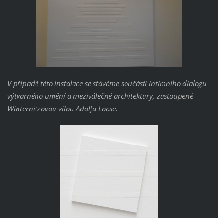
V případě této instalace se stáváme součástí intimního dialogu
výtvarného umění a meziválečné architektury, zastoupené
Winternitzovou vilou Adolfa Loose.