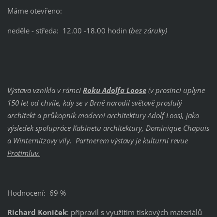
Máme otevřeno:
neděle - středa: 12.00 -18.00 hodin (
bez záruky)
Výstava vznikla v rámci
Roku Adolfa Loose
(v prosinci uplyne
150 let od chvíle, kdy se v Brně narodil světově proslulý
architekt a průkopník moderní architektury Adolf Loos), jako
výsledek spolupráce Kabinetu architektury, Dominique Chapuis
a Winternitzovy vily. Partnerem výstavy je kulturní revue
Protimluv.
Hodnocení: 69 %
Richard Koníček
: připravil s využitím tiskových materiálů