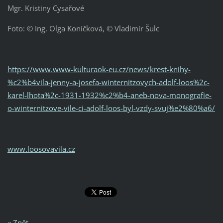
Mgr. Kristiny Cysařové
Foto: © Ing. Olga Koníčková, © Vladimír Šulc
https://www.www-kulturaok-eu.cz/news/krest-knihy-
%c2%b4vila-jenny-a-josefa-winternitzovych-adolf-loos%2c-
karel-lhota%2c-1931-1932%c2%b4-aneb-nova-monografie-
o-winternitzove-vile-ci-adolf-loos-byl-vzdy-svuj%e2%80%a6/
www.loosovavila.cz
« Zpět