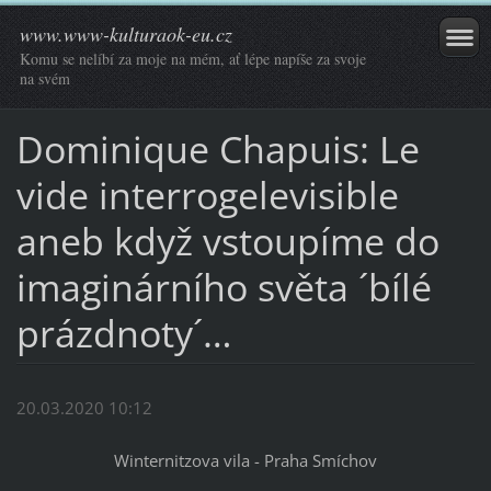
www.www-kulturaok-eu.cz
Komu se nelíbí za moje na mém, ať lépe napíše za svoje
na svém
Dominique Chapuis: Le
vide interrogelevisible
aneb když vstoupíme do
imaginárního světa ´bílé
prázdnoty´…
20.03.2020 10:12
Winternitzova vila - Praha Smíchov