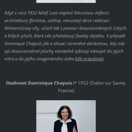
Když v roce 1932 Adolf Loos naplnil Vitruviovu definici
architektury (firmitas, utilitas, venustas) skrze realizaci
Winternitzovy vily, učinil tak s pomocí dvourozměrných čistých
a bílých ploch, které zde představují fasády objektu. V případě
Dominque Chapuis jde o situaci víceméně obrácenou, kdy nás
její dvourozměrné plochy nenásilně vybízejí vstoupit do jejich
nitra a do jejího imaginárního světa ´
bílé prázdnoty
´.
Osobnost Dominique Chapuis
(* 1952 Chalon sur Saone,
Francie)