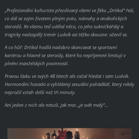
„Profesionální kulturista přezdívaný všemi ve fitku „Drtikol“ řeší,
co dál se svým životem plným potu, námahy a anabolických
steroidů. Ke všemu teď udělal něco, co jeho sukničkářský a
tragicky nedospělý trenér Ludvík asi těžko skousne: oženil se.
A co hůř: Drtikol hodlá nadobro skoncovat se sportovní
kariérou a hlavně se steroidy, které ho nepříjemně limitují v
plnění manželských povinností.
Pravou lásku ve svých 48 letech ale začal hledat i sám Ludvík.
Hormonální hovado a vyhlášený sexuální pohádkář, který nikdy
neprožil vztah delší než tři minuty.
Ani jeden z nich ale netuší, jak moc „je svět malý“...