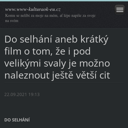
www.www-kulturaok-eu.cz
Komu se nelíbí za moje na mém, ať lépe napíše za svoje
na svém
Do selhání aneb krátký
film o tom, že i pod
velikými svaly je možno
naleznout ještě větší cit
22.09.2021 19:13
DO SELHÁNÍ