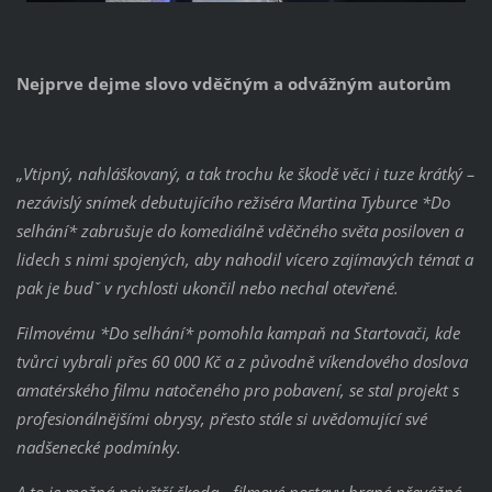
Nejprve dejme slovo vděčným a odvážným autorům
„Vtipný, nahláškovaný, a tak trochu ke škodě věci i tuze krátký –
nezávislý snímek debutujícího režiséra Martina Tyburce *Do
selhání* zabrušuje do komediálně vděčného světa posiloven a
lidech s nimi spojených, aby nahodil vícero zajímavých témat a
pak je budˇ v rychlosti ukončil nebo nechal otevřené.
Filmovému *Do selhání* pomohla kampaň na Startovači, kde
tvůrci vybrali přes 60 000 Kč a z původně víkendového doslova
amatérského filmu natočeného pro pobavení, se stal projekt s
profesionálnějšími obrysy, přesto stále si uvědomující své
nadšenecké podmínky.
A to je možná největší škoda - filmové postavy hrané převážné