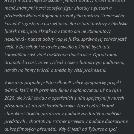
méně známými herci se svých figur zhostily s gustem a
především Matouš Rajmont prodal jeho postavu "trenérského
*ovada" s gustem a ostrovtipem. Ani ostatní postavy z hlediska
hlášek nepřijdou zkrátka a v tomto ani ne 20minutový
neselhává - napsat dobrý vtip je fuška, správně jej zahrát ještě
větší. V Do selhání se to ale povedlo a klidně bych tuto
komediální část viděl rozšířenou daleko více. Oproti tomu
dramatická část, ač ve výsledku také s humorným podtónem,
naráží na limity tvůrců a snesla by větší prokreslení.
V každém případe je *Do selhání* velice sympatický projekt
tvůrců, kteří měli premiéru filmu naplánovanou už na říjen
2020, ale kvůli covidu a opatřeních s ním spojenými ji museli
přesunout až do září letošního roku. Na ní tvůrci kromě
charakteristického pozdravu v podobě zvednutého malíčku
představili i charitativní rozměr projektu v podobě dobročinné
aukce filmových předmětů. Kdy či jestli od Tyburce a spol.