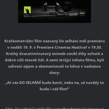
Krátkometrážní film nazvaný Do selhání měl premiéru
v neděli 19. 9. v Premiere Cinemas Hostivař v 19.30.
Krátký dvacetiminutový snímek vznikl díky ochotě a
dobré vůli stovek lidí. A sami strůjci tohoto filmu, byli
udiveni zájem a okomentovali to lehce v nadsázce
slovy:
„Ať vás DO SELHÁNÍ bude bavit, nebo ne, už navždy to
bude i váš film!“
Film „Do selhání“ vznikl díky crowdfundingové kampani na