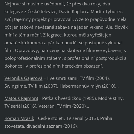
Nejprve si musíme uvědomit, že přes dva roky, dva
kolegové z České televize, David Kaplan a Martin Tyburec,
svůj tajemný projekt připravovali. A že to prapůvodně měla
být jen taková nevázaná zábava na jeden víkend. Ale, člověk
míní a téma mění. Z legrace, kterou měla vyřešit jen
amatérská kamera a pár kamarádů, se postupně vyklubal
film. Opravdový, natočený na skutečné filmové vybavení, s
poloprofesionálním štábem, s profesionální postprodukcí a
dokonce i v profesionálním hereckém obsazení.
Veronika Gajerová
– I ve smrti sami, TV film (2004),
Swingtime, TV film (2007), Habermannův mlýn (2010)…
Matouš Rajmont
- Pětka s hvězdičkou (1985), Modré stíny,
TV seriál (2016), Veterán, TV film (2020)...
Roman Mrázik
- České století, TV seriál (2013), Praha
stověžatá, divadelní záznam (2016),