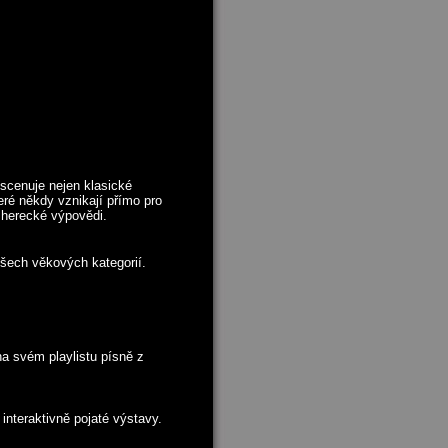
scenuje nejen klasické
eré někdy vznikají přímo pro
i herecké výpovědi.
všech věkových kategorií.
a svém playlistu písně z
 interaktivně pojaté výstavy.