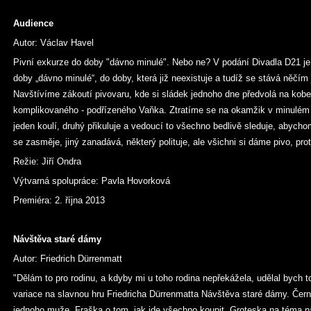
Audience
Autor: Václav Havel
Pivní exkurze do doby "dávno minulé". Nebo ne? V podání Divadla D21 je
doby „dávno minulé“, do doby, která již neexistuje a tudíž se stává něčím
Navštívíme zákoutí pivovaru, kde si sládek jednoho dne předvolá na kob
komplikovaného - podřízeného Vaňka. Ztratíme se na okamžik v minulém 
jeden koulí, druhý přikuluje a vedoucí to všechno bedlivě sleduje, abycho
se zasměje, jiný zanadává, některý polituje, ale všichni si dáme pivo, pro
Režie: Jiří Ondra
Výtvarná spolupráce: Pavla Hovorková
Premiéra: 2. října 2013
Návštěva staré dámy
Autor: Friedrich Dürrenmatt
"Dělám to pro rodinu, a kdyby mi u toho rodina nepřekážela, udělal bych to
variace na slavnou hru Friedricha Dürrenmatta Návštěva staré dámy. Če
jednoho muže. Fraška o tom, jak jde všechno koupit. Groteska na téma n