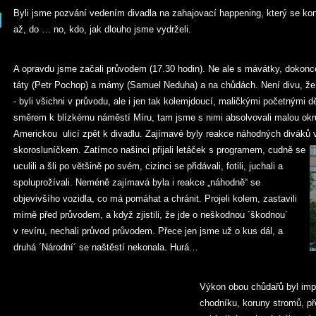
Byli jsme pozvání vedením divadla na zahajovací happening, který se kon
až, do … no, kdo, jak dlouho jsme vydrželi.
A opravdu jsme začali průvodem (17.30 hodin). Ne ale s mávátky, dokonc
táty (Petr Pochop) a mámy (Samuel Neduha) a na chůdách. Není divu, že
- byli všichni v průvodu, ale i jen tak kolemjdoucí, maličkými početnými d
směrem k blízkému náměstí Míru, tam jsme s nimi absolvovali malou okr
Americkou ulicí zpět k divadlu. Zajímavé byly reakce náhodných diváků v
skorosluníčkem. Zatímco našinci přijali letáček
s programem, cudně se
uculili a šli po většině po svém, cizinci se přidávali, fotili, juchali a
spoluprožívali. Neméně zajímavá byla i reakce „náhodně“ se
objevivšího vozidla, co má pomáhat a chránit. Projeli kolem, zastavili
mírně před průvodem, a když zjistili, že jde o neškodnou ´škodnou´
v revíru, nechali průvod průvodem. Přece jen jsme už o kus dál, a
druhá ´Národní´ se naštěstí nekonala. Hurá…
Výkon obou chůdařů byl impo
chodníku, koruny stromů, p