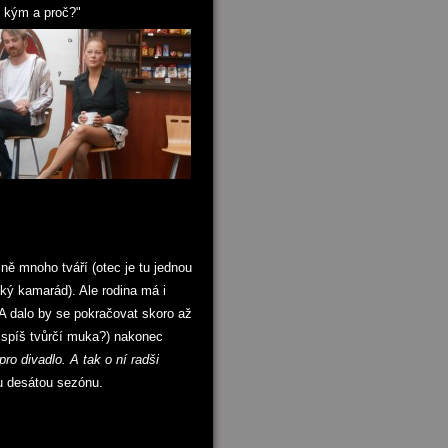
s kým a proč?"
ně mnoho tváří (otec je tu jednou
lký kamarád). Ale rodina má i
.A dalo by se pokračovat skoro až
i spíš tvůrčí muka?) nakonec
pro divadlo. A tak o ní radši
u desátou sezónu.