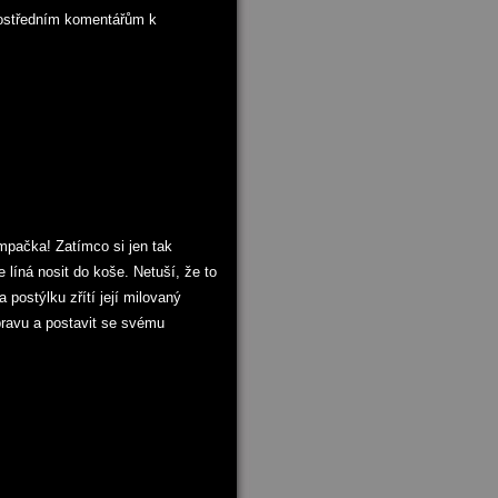
zprostředním komentářům k
mpačka! Zatímco si jen tak
 líná nosit do koše. Netuší, že to
 postýlku zřítí její milovaný
ravu a postavit se svému