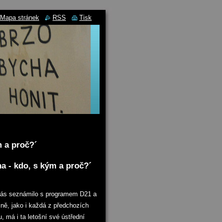
Mapa stránek
RSS
Tisk
m a proč?´
na - kdo, s kým a proč?´
 nás seznámilo s programem D21 a
ejně, jako i každá z předchozích
, má i ta letošní své ústřední