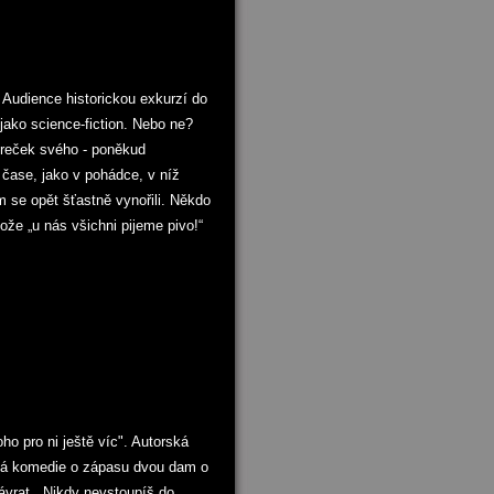
 Audience historickou exkurzí do
 jako science-fiction. Nebo ne?
ereček svého - poněkud
čase, jako v pohádce, v níž
m se opět šťastně vynořili. Někdo
tože „u nás všichni pijeme pivo!“
ho pro ni ještě víc". Autorská
rná komedie o zápasu dvou dam o
ávrat. „Nikdy nevstoupíš do