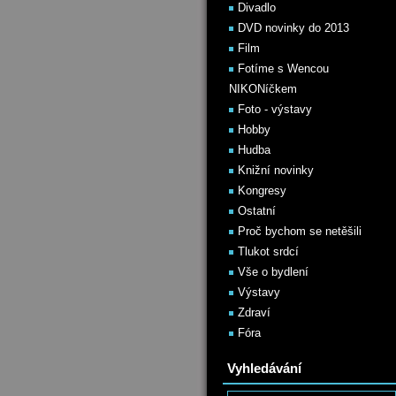
Divadlo
DVD novinky do 2013
Film
Fotíme s Wencou
NIKONíčkem
Foto - výstavy
Hobby
Hudba
Knižní novinky
Kongresy
Ostatní
Proč bychom se netěšili
Tlukot srdcí
Vše o bydlení
Výstavy
Zdraví
Fóra
Vyhledávání