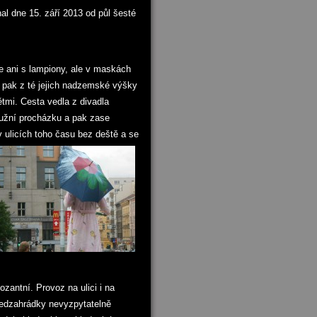
al dne 15. září 2013 od půl šesté
e ani s lampiony, ale v maskách
 pak z té jejich nadzemské výšky
ětmi. Cesta vedla z divadla
užní procházku a pak zase
 ulicích toho času bez deště a se
zantní. Provoz na ulici i na
ředzahrádky nevyzpytatelně