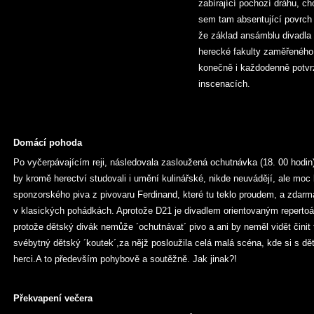
zabírající pochozí dráhu, ch
sem tam absentující povrch c
že základ ansámblu divadla 
herecké fakulty zaměřeného
konečně i každodenně potvrz
inscenacích.
Domácí pohoda
Po vyčerpávajícím reji, následovala zasloužená ochutnávka (18. 00 hodin)
by kromě herectví studovali i umění kulinářské, nikde neuvádějí, ale moc
sponzorského piva z pivovaru Ferdinand, které tu teklo proudem, a zdarma
v klasických pohádkách. Aprotože D21 je divadlem orientovaným repertoá
protože dětský divák nemůže ´ochutnávat´ pivo a ani by neměl vidět činit 
svébytný dětský ´koutek´,za nějž posloužila celá malá scéna, kde si s dětm
herci.A to především pohybově a soutěžně. Jak jinak?!
Překvapení večera