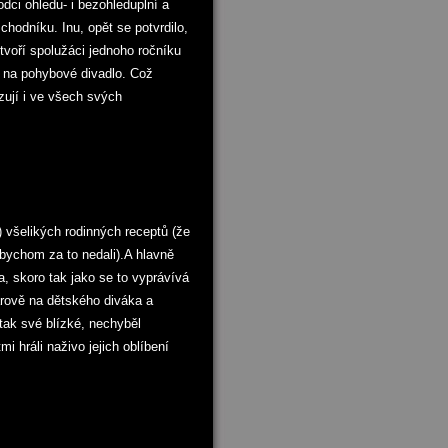
odci ohledu- i bezohleduplní a
hodníku. Inu, opět se potvrdilo,
tvoří spolužáci jednoho ročníku
 na pohybové divadlo. Což
ují i ve všech svých
 všelikých rodinných receptů (že
 bychom za to nedali).A hlavně
, skoro tak jako se to vyprávívá
rově na dětského diváka a
tak své blízké, nechyběl
i hráli naživo jejich oblíbení