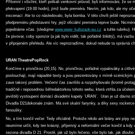
Přítomní i všichni, kteří potkali venkovní průvod, byli informováni, že se
překvapení (19.00 hodin), jímž bude premiéra. Nevím, jak kdo, ale my oček
inscenací. Ale to co následovalo, byla bomba. V této chvíli ještě neprozra
předpremiéru představení hry, jejíž oficiální premiéra teprve bude. Nicmé
pojednáme včas. (sledujme
www.www- kulturaok-eu.cz
a tuhle rubriku).
že pivovar, coby sponzor (a jak bylo vidět, tak pořádně štědrý), má vazbu 
v připojeném přehledu. Ale víc neprozradíme, dokud nebude ta správná ch
URAN TheatrePopRock
Končíme s písničkou (20,15). No, písničkou, pořádné vypalováky a citlivé
poslouchají, mají nápadité texty a jsou prezentovány s mírně scénickým 
zase takový problém. Večerní čas završilo a rozpohybovalo (kromě prot
tradičně i neposednou šéfredaktorkou tohoto webu, která vtrhla za účelem
jeviště) vystoupení domácí divadelní kapely ´URAN´. Uran je už dávno 
Divadla D21dokonale znám. Má své skalní fanynky, a díky sexy rockerce 
fanoušky.
No, a tím končil večer. Tedy oficiálně. Protože nikdo ani brány ani pípy n
neumíme určit, kdy ten krásný, příjemný a neformální večer končil a kdy u
sezona divadla D 21. Prostě, jak už bylo řečeno, vše bylo tak, jak dlouho