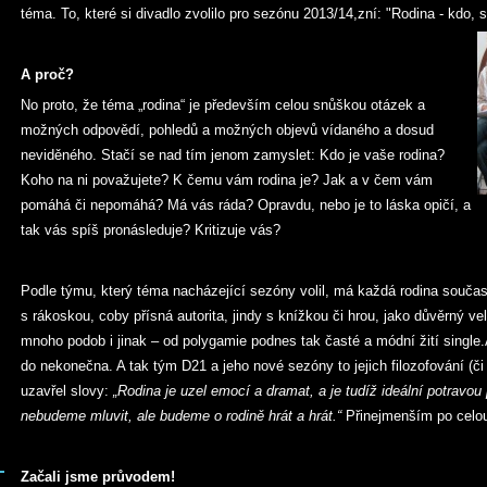
téma. To, které si divadlo zvolilo pro sezónu 2013/14,zní: "Rodina - kdo, 
A proč?
No proto, že téma „rodina“ je především celou snůškou otázek a
možných odpovědí, pohledů a možných objevů vídaného a dosud
neviděného. Stačí se nad tím jenom zamyslet: Kdo je vaše rodina?
Koho na ni považujete? K čemu vám rodina je? Jak a v čem vám
pomáhá či nepomáhá? Má vás ráda? Opravdu, nebo je to láska opičí, a
tak vás spíš pronásleduje? Kritizuje vás?
Podle týmu, který téma nacházející sezóny volil, má každá rodina součas
s rákoskou, coby přísná autorita, jindy s knížkou či hrou, jako důvěrný ve
mnoho podob i jinak – od polygamie podnes tak časté a módní žití single
do nekonečna. A tak tým D21 a jeho nové sezóny to jejich filozofování (č
uzavřel slovy:
„Rodina je uzel emocí a dramat, a je tudíž ideální potravou 
nebudeme mluvit, ale budeme o rodině hrát a hrát.“
Přinejmenším po celo
Začali jsme průvodem!