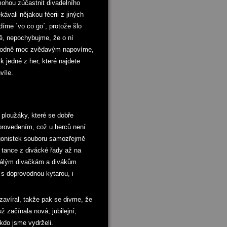
 mohou zúčastnit divadelního
ávali nějakou féerii z jiných
díme ´vo co go´, protože šlo
ně, nepochybujme, že o ní
 Hodně moc zvědavým napovíme,
k jedné z her, které najdete
víle.
 ploužáky, které se dobře
provedením, což u herců není
agonistek souboru samozřejmě
 tance z divácké řady až na
stálým divačkám a divákům
s doprovodnou kytarou, i
ezavíral, takže pak se divme, že
ž začínala nová, jubilejní,
 kdo jsme vydrželi.