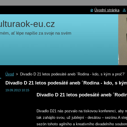
Úvodní stránka
turaok-eu.cz
 mém, ať lépe napíše za svoje na svém
Úvod
>
Divadlo D 21 letos podesáté aneb ´Rodina - kdo, s kým a proč?´
Divadlo D 21 letos podesáté aneb ´Rodina - kdo, s ký
19.09.2013 10:15
Divadlo D 21 letos podesáté
aneb
´R
odi
Divadlo D21 nás pozvalo na tiskovou konferenci, aby
tak zahájilo svou, už jubilejní - desátou – sezónu.A st
sezón tohoto agilního a kreativního divadelního souboru