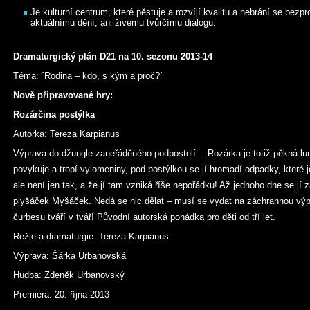
Je kulturní centrum, které pěstuje a rozvíjí kvalitu a nebrání se be
aktuálnímu dění, ani živému tvůrčímu dialogu.
Dramaturgický plán D21 na 10. sezonu 2013-14
Téma: ´Rodina – kdo, s kým a proč?´
Nově připravované hry:
Rozárčina postýlka
Autorka: Tereza Karpianus
Výprava do džungle zaneřáděného podpostelí… Rozárka je totiž pěkná lu
povykuje a tropí vylomeniny, pod postýlkou se jí hromadí odpadky, které je
ale není jen tak, a že jí tam vzniká říše nepořádku! Až jednoho dne se jí za
plyšáček Myšáček. Nedá se nic dělat – musí se vydat na záchrannou výp
čurbesu tváří v tvář! Původní autorská pohádka pro děti od tří let.
Režie a dramaturgie: Tereza Karpianus
Výprava: Šárka Urbanovská
Hudba: Zdeněk Urbanovský
Premiéra: 20. října 2013