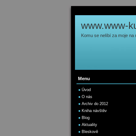
www.www-kul
Komu se nelíbí za moje na
Menu
Úvod
O nás
Archiv do 2012
Kniha návštěv
Blog
Aktuality
Bleskově