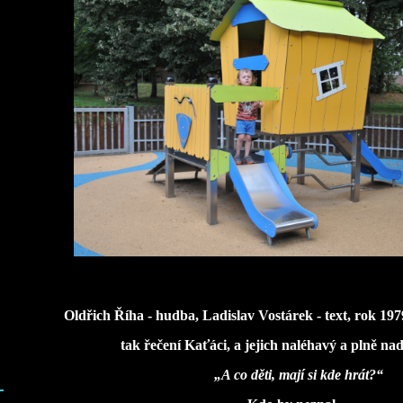
Oldřich Říha - hudba, Ladislav Vostárek - text, rok 19
tak řečení Kaťáci, a jejich naléhavý a plně nad
„A co děti, mají si kde hrát?“