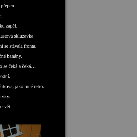
 přepere.
.
ku zapěl.
lastová skluzavka.
 se stávala fronta.
čné banány.
hno se čeká a čeká…
rodní.
árkova, jako milé retro.
prvky.
ěn svět…