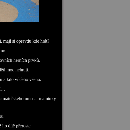
i, mají si opravdu kde hrát?
ano.
kovních herních prvků.
ěti moc nehrají.
lu a kdo ví čeho všeho.
jí…
eho mateřského umu -
maminky
ou.
 ho dítě přeroste.