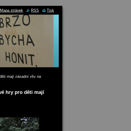
Mapa stránek
RSS
Tisk
ěti mají zásadní vliv na
é hry pro děti mají