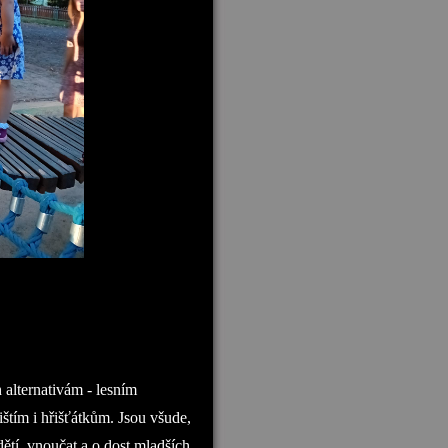
 alternativám - lesním
tím i hřišťátkům. Jsou všude,
ětí, vnoučat a o dost mladších