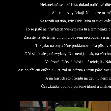
Nekorektně se také říká: dokud rodič své dítě
A herní prvky čekají. Namnoze marně
Na rozdíl od dob, kdy Olda Říha tu svoji otáz
To se ještě na hřišťatech vyskytovala tu a tam nějaká p
Začasté již ale téměř plným provozem prošoupaná a na ni
Tak jako na ony věčně proklamované a příslove
Děti si tak alespoň zvykaly. Nic není jen tak, na všec
Ve frontě. Dětské. lidské i té tehdejší - Ná
Ale po přeletu oněch 45 let, zní už otázka z textu páně Vost
A na hřištích stojí frontu na děti, ty herní 
Čas zkrátka oponou pořádně trhnul a změn