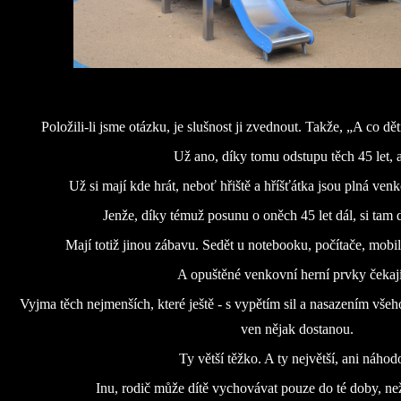
Položili-li jsme otázku, je slušnost ji zvednout. Takže, „A co dět
Už ano, díky tomu odstupu těch 45 let, 
Už si mají kde hrát, neboť hřiště a hříšťátka jsou plná ven
Jenže, díky témuž posunu o oněch 45 let dál, si tam d
Mají totiž jinou zábavu. Sedět u notebooku, počítače, mobi
A opuštěné venkovní herní prvky čeka
Vyjma těch nejmenších, které ještě - s vypětím sil a nasazením vš
ven nějak dostanou.
Ty větší těžko. A ty největší, ani náhod
Inu, rodič může dítě vychovávat pouze do té doby, než