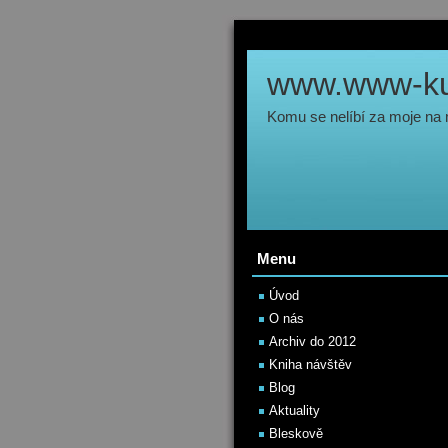
www.www-kul
Komu se nelíbí za moje na
Menu
Úvod
O nás
Archiv do 2012
Kniha návštěv
Blog
Aktuality
Bleskově