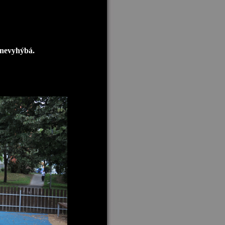
 nevyhýbá.