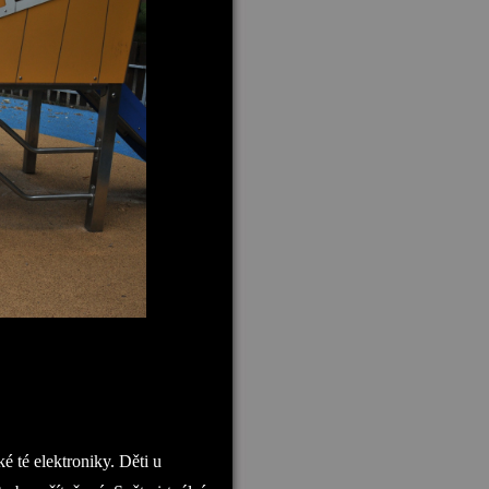
é té elektroniky. Děti u