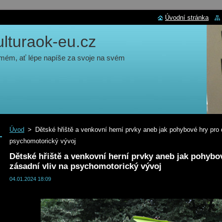
Úvodní stránka
turaok-eu.cz
 mém, ať lépe napíše za svoje na svém
Úvod
>
Dětské hřiště a venkovní herní prvky aneb jak pohybové hry pro d
psychomotorický vývoj
Dětské hřiště a venkovní herní prvky aneb jak pohybov
zásadní vliv na psychomotorický vývoj
04.01.2024 18:09