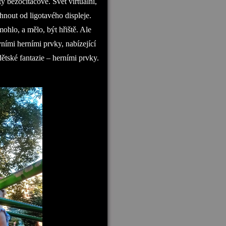
ty bezočítačové. Svět virtuální,
hnout od ligotavého displeje.
mohlo, a mělo, být hřiště. Ale
ními herními prvky, nabízející
dětské fantazie – herními prvky.