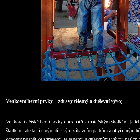
Venkovní herní prvky = zdravý tělesný a duševní vývoj
Venkovní dětské herní prvky dnes patří k mateřským školkám, jejich
školkám, ale tak četným dětským zábavním parkům a obyčejným hřiš
ochotny přispět ke zdravému tělesnému a duševnímu vývoji našich d