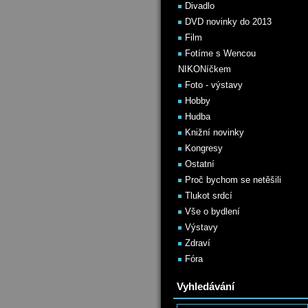
Divadlo
DVD novinky do 2013
Film
Fotíme s Wencou
NIKONíčkem
Foto - výstavy
Hobby
Hudba
Knižní novinky
Kongresy
Ostatní
Proč bychom se netěšili
Tlukot srdcí
Vše o bydlení
Výstavy
Zdraví
Fóra
Vyhledávání