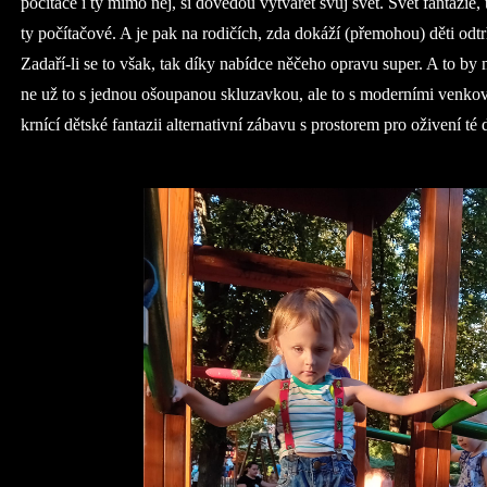
počítače i ty mimo něj, si dovedou vytvářet svůj svět. Svět fantazie, 
ty počítačové. A je pak na rodičích, zda dokáží (přemohou) děti odtr
Zadaří-li se to však, tak díky nabídce něčeho opravu super. A to by 
ne už to s jednou ošoupanou skluzavkou, ale to s moderními venkov
krnící dětské fantazii alternativní zábavu s prostorem pro oživení té 