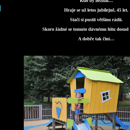
Kdo by neznal…
Hraje se už letos jubilejně, 45 let.
Stačí si pustit většinu rádií.
Skoro žádné se tomuto dávnému hitu dosud
A dobře tak činí…