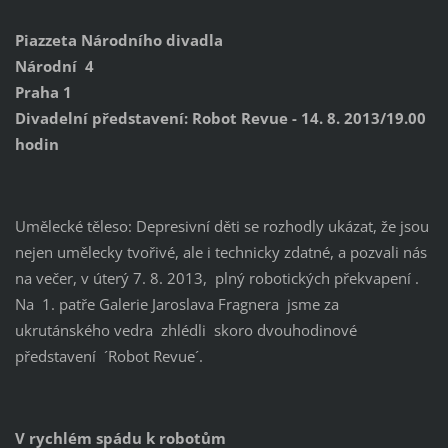
Piazzeta Národního divadla
Národní 4
Praha 1
Divadelní představení: Robot Revue - 14. 8. 2013/19.00
hodin
Umělecké těleso: Depresivní děti se rozhodly ukázat, že jsou
nejen umělecky tvořivé, ale i technicky zdatné, a pozvali nás
na večer, v úterý 7. 8. 2013, plný robotických překvapení .
Na 1. patře Galerie Jaroslava Fragnera jsme za
ukrutánského vedra zhlédli skoro dvouhodinové
představení ´Robot Revue´.
V rychlém spádu k robotům