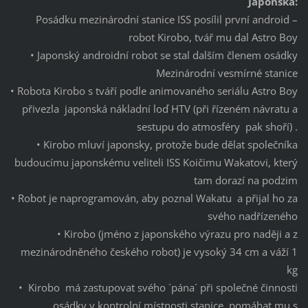
Japonska:
Posádku mezinárodní stanice ISS posílil první android –
robot Kirobo, tvář mu dal Astro Boy
• Japonský androidní robot se stal dalším členem osádky
Mezinárodní vesmírné stanice
• Robota Kirobo s tváří podle animovaného seriálu Astro Boy
přivezla japonská nákladní loď HTV (při řízeném návratu a
sestupu do atmosféry pak shoří) .
• Kirobo mluví japonsky, protože bude dělat společníka
budoucímu japonskému veliteli ISS Koičimu Wakatovi, který
tam dorazí na podzim
• Robot je naprogramován, aby poznal Wakatu a přijal ho za
svého nadřízeného
• Kirobo (jméno z japonského výrazu pro naději a z
mezinárodněného českého robot) je vysoký 34 cm a váží 1
kg
• Kirobo má zastupovat svého ´pána´ při společné činnosti
osádky v kontrolní místnosti stanice, pomáhat mu s