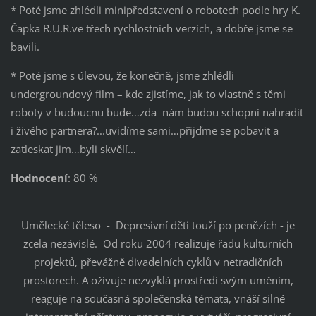
* Poté jsme zhlédli minipředstavení o robotech podle hry K.
Čapka R.U.R.ve třech rychlostních verzích, a dobře jsme se
bavili.
* Poté jsme s úlevou, že konečně, jsme zhlédli
undergroundový film – kde zjistíme, jak to vlastně s těmi
roboty v budoucnu bude…zda nám budou schopni nahradit
i živého partnera?...uvidíme sami…přijďme se pobavit a
zatleskat jim…byli skvělí…
Hodnocení
: 80 %
Umělecké těleso - Depresivní děti touží po penězích - je
zcela nezávislé. Od roku 2004 realizuje řadu kulturních
projektů, převážně divadelních cyklů v netradičních
prostorech. A oživuje nezvyklá prostředí svým uměním,
reaguje na současná společenská témata, vnáší silné