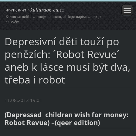
www.www-kulturaok-eu.cz
Komu se nelíbí za moje na mém, ať lépe napíše za svoje
na svém
Depresivní děti touží po
penězích: ´Robot Revue´
aneb k lásce musí být dva,
třeba i robot
11.08.2013 19:01
(Depressed children wish for money:
Robot Revue) –(qeer edition)