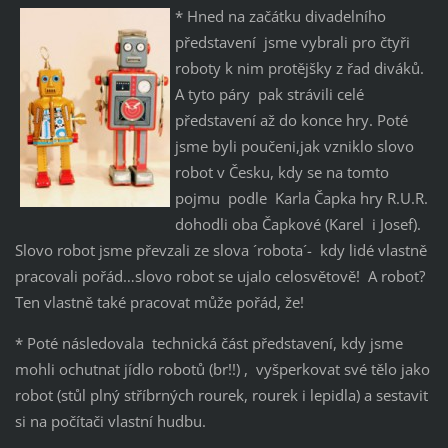
* Hned na začátku divadelního
představení jsme vybrali pro čtyři
roboty k nim protějšky z řad diváků.
A tyto páry pak strávili celé
představení až do konce hry. Poté
jsme byli poučeni,jak vzniklo slovo
robot v Česku, kdy se na tomto
pojmu podle Karla Čapka hry R.U.R.
dohodli oba Čapkové (Karel i Josef).
Slovo robot jsme převzali ze slova ´robota´- kdy lidé vlastně
pracovali pořád…slovo robot se ujalo celosvětově! A robot?
Ten vlastně také pracovat může pořád, že!
* Poté následovala technická část představení, kdy jsme
mohli ochutnat jídlo robotů (br!!) , vyšperkovat své tělo jako
robot (stůl plný stříbrných rourek, rourek i lepidla) a sestavit
si na počítači vlastní hudbu.