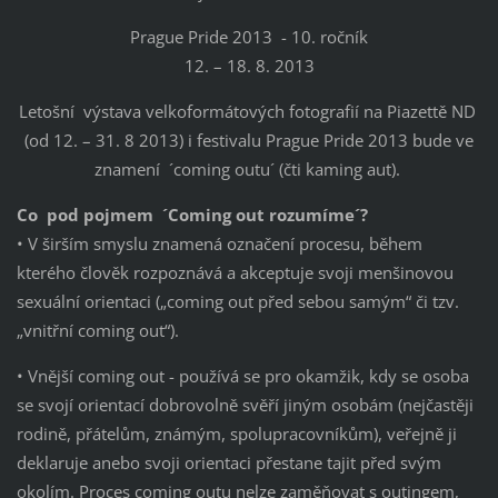
Prague Pride 2013 - 10. ročník
12. – 18. 8. 2013
Letošní výstava velkoformátových fotografií na Piazettě ND
(od 12. – 31. 8 2013) i festivalu Prague Pride 2013 bude ve
znamení ´coming outu´ (čti kaming aut).
Co pod pojmem ´Coming out rozumíme´?
• V širším smyslu znamená označení procesu, během
kterého člověk rozpoznává a akceptuje svoji menšinovou
sexuální orientaci („coming out před sebou samým“ či tzv.
„vnitřní coming out“).
• Vnější coming out - používá se pro okamžik, kdy se osoba
se svojí orientací dobrovolně svěří jiným osobám (nejčastěji
rodině, přátelům, známým, spolupracovníkům), veřejně ji
deklaruje anebo svoji orientaci přestane tajit před svým
okolím. Proces coming outu nelze zaměňovat s outingem,