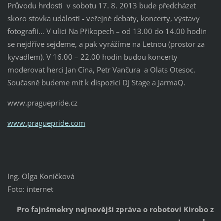
Průvodu hrdosti v sobotu 17. 8. 2013 bude předcházet
skoro stovka událostí - veřejné debaty, koncerty, výstavy
fotografií… V ulici Na Příkopech – od 13.00 do 14.00 hodin
se nejdříve sejdeme, a pak vyrážíme na Letnou (prostor za
kyvadlem). V 16.00 – 22.00 hodin budou koncerty
moderovat herci Jan Cína, Petr Vančura a Olats Otesoc.
Současně budeme mít k dispozici DJ Stage a JarmaQ.
www.praguepride.cz
www.praguepride.com
Ing. Olga Koníčková
Foto: internet
Pro fajnšmekry nejnovější zpráva o robotovi Kirobo z