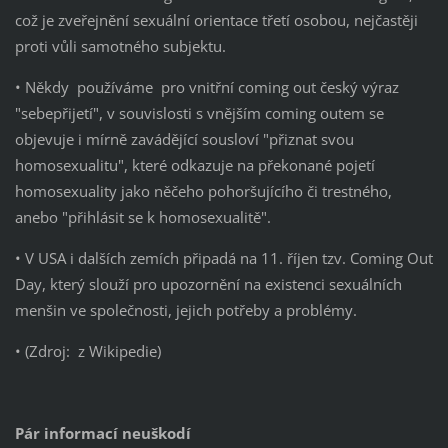
což je zveřejnění sexuální orientace třetí osobou, nejčastěji
proti vůli samotného subjektu.
• Někdy používáme pro vnitřní coming out český výraz
"sebepřijetí", v souvislosti s vnějším coming outem se
objevuje i mírně zavádějící sousloví "přiznat svou
homosexualitu", které odkazuje na překonané pojetí
homosexuality jako něčeho pohoršujícího či trestného,
anebo "přihlásit se k homosexualitě".
• V USA i dalších zemích připadá na 11. říjen tzv. Coming Out
Day, který slouží pro upozornění na existenci sexuálních
menšin ve společnosti, jejich potřeby a problémy.
• (Zdroj: z Wikipedie)
Pár informací neuškodí