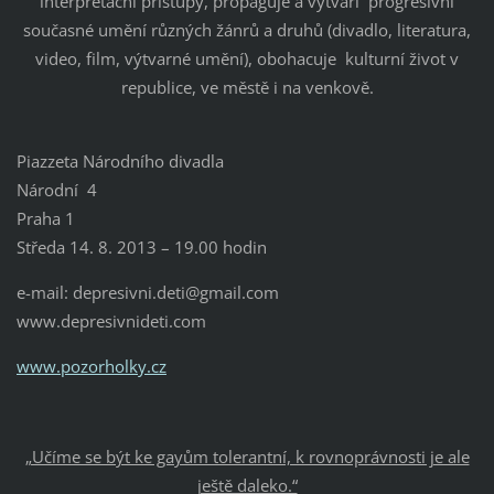
interpretační přístupy, propaguje a vytváří progresivní
současné umění různých žánrů a druhů (divadlo, literatura,
video, film, výtvarné umění), obohacuje kulturní život v
republice, ve městě i na venkově.
Piazzeta Národního divadla
Národní 4
Praha 1
Středa 14. 8. 2013 – 19.00 hodin
e-mail: depresivni.deti@gmail.com
www.depresivnideti.com
www.pozorholky.cz
„Učíme se být ke gayům tolerantní, k rovnoprávnosti je ale
ještě daleko.“