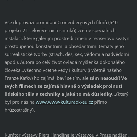
Vše doprovází promítání Cronenbergových filmů (640
projekcí 21 celovečerních snímků) včetně speciálních
instalací, které galerijní prostředí změní v režisérovu svatyni
prostoupenou konstantními a obsedantními tématy jeho
surrealistické tvorby (strach, děs, sex, vědomí a nadvědomí
apod.). Autora po celý život ovládá myšlenka dokonalého
člověka…všechno včetně vědy i kultury (i včetně našeho
Franze Kafky) ho zajímá, baví se tím, ale
sám nesoudí! Ve
svých filmech se zajímá hlavně o výsledek prolnutí
lidského těla a techniky a jaké to má důsledky…(
který
byl pro nás na
www.www-kulturaok-eu.cz
přímo
hrůzostrašný
).
Kurátor výstavy Piers Handling je výstavou v Praze nadšen.