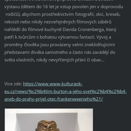
výstavu (dětem do 16 let je vstup povolen jen v doprovodu
rodičů), abychom prostřednictvím fotografií, skic, kreseb,
rekvizit nebo nikdy nezveřejněných filmových záběrů
nahlédli do filmové kuchyně Davida Cronenberga, který
patří k tvůrcům s bohatou výtvarnou fantazií. Vývoj a
proměny člověka jsou provázeny velmi zneklidňujícími
představami diváka samotného a často nás zavádějí do
světa vlastních, nikdy nevyřčených přání či obav…
Více zde:
https://www.www-kulturaok-
eu.cz/news/%c2%b4tim-burton-a-jeho-svet%c2%b4%c2%b4-
aneb-do-prahy-prijel-otec-frankenweenieho%21/