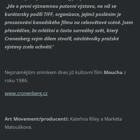
„
Jde o první významnou putovní výstavu, na níž se
kurátorsky podílí TIFF, organizace, jejímž posláním je
prosazování kanadského filmu na celosvětové scéně. Jsem
přesvědčen, že zvláštní a často surreálný svět, který
Cronenberg svým dílem stvořil, návštěvníky pražské
výstavy zcela uchvátí.
“
Nejznámějším snímkem dnes již kultovní film
Moucha
z
roku 1986.
www.cronenberg.cz
Art Movement/producenti:
Kateřina Riley a Markéta
Matoušková.