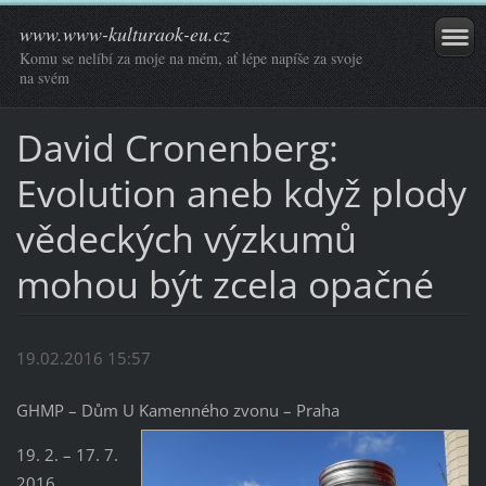
www.www-kulturaok-eu.cz
Komu se nelíbí za moje na mém, ať lépe napíše za svoje
na svém
David Cronenberg:
Evolution aneb když plody
vědeckých výzkumů
mohou být zcela opačné
19.02.2016 15:57
GHMP – Dům U Kamenného zvonu – Praha
19. 2. – 17. 7.
2016