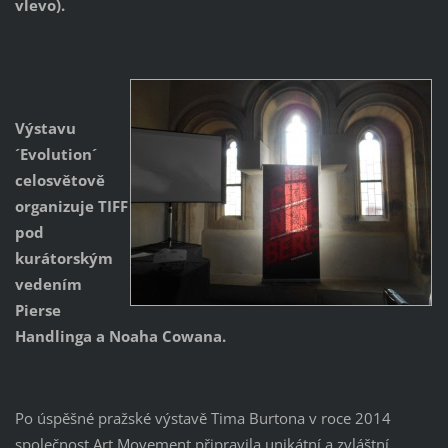
vlevo).
Výstavu
´Evolution´
celosvětově
organizuje TIFF
pod
kurátorským
vedením
Pierse
Handlinga a Noaha Cowana.
Po úspěšné pražské výstavě Tima Burtona v roce 2014
společnost Art Movement připravila unikátní a zvláštní