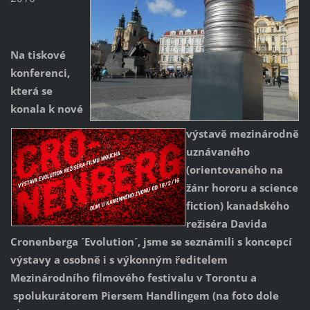
Na tiskové
konferenci,
která se
konala k nové
výstavě mezinárodně
uznávaného
(orientovaného na
žánr hororu a science
fiction) kanadského
režiséra Davida
Cronenberga ´Evolution´, jsme se seznámili s koncepcí
výstavy a osobně i s výkonným ředitelem
Mezinárodního filmového festivalu v Torontu a
spolukurátorem Piersem Handlingem (na foto dole