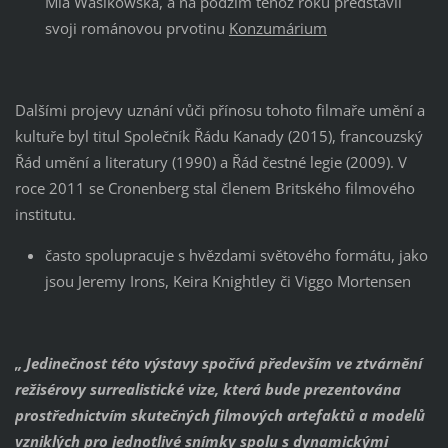
Mia Wasikowska, a na podzim téhož roku představil
svoji románovou prvotinu
Konzumárium
Dalšími projevy uznání vůči přínosu tohoto filmaře umění a
kultuře byl titul Společník Řádu Kanady (2015), francouzský
Řád umění a literatury (1990) a Řád čestné legie (2009). V
roce 2011 se Cronenberg stal členem Britského filmového
institutu.
často spolupracuje s hvězdami světového formátu, jako
jsou Jeremy Irons, Keira Knightley či Viggo Mortensen
„ Jedinečnost této výstavy spočívá především ve ztvárnění
režisérovy surrealistické vize, která bude prezentována
prostřednictvím skutečných filmových artefaktů a modelů
vzniklých pro jednotlivé snímky spolu s dynamickými