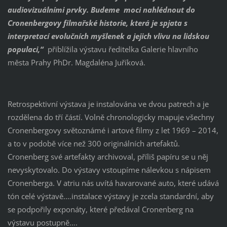
audiovizuálními prvky. Budeme
moci nahlédnout do
Cronenbergovy filmařské historie, která je spjata s
interpretací evolučních myšlenek a jejich vlivu na lidskou
populaci,“
přiblížila výstavu ředitelka Galerie hlavního
města Prahy PhDr. Magdaléna Juříková.
Retrospektivní výstava je instalována ve dvou patrech a je
rozdělena do tří částí. Volně chronologicky mapuje všechny
Cronenbergovy světoznámé i artové filmy z let 1969 – 2014,
a to v podobě více než 300 originálních artefaktů.
Cronenberg své artefakty archivoval, příliš papíru se u něj
nevyskytovalo. Do výstavy vstoupíme nálevkou s nápisem
Cronenberga. V atriu nás uvítá havarované auto, které udává
tón celé výstavě.…instalace výstavy je zcela standardní, aby
se podpořily exponáty, které předával Cronenberg na
výstavu postupně….