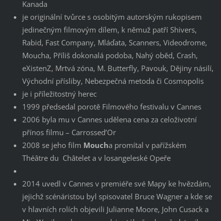
Kanada
je originální tvůrce s osobitým autorským rukopisem
jedinečným filmovým dílem, k němuž patří Shivers,
Rabid, Fast Company, Mláďata, Scanners, Videodrome,
Moucha, Příliš dokonalá podoba, Nahý oběd, Crash,
eXistenZ, Mrtvá zóna, M. Butterfly, Pavouk, Dějiny násilí,
Východní přísliby, Nebezpečná metoda či Cosmopolis
je i příležitostný herec
1999 předsedal porotě Filmového festivalu v Cannes
2006 byla mu v Cannes udělena cena za celoživotní
přínos filmu – Carrossed’Or
2008 se jeho film
Mouch
a promítal v pařížském
Théâtre du Châtelet a v losangeleské Opeře
2014 uvedl v Cannes v premiéře své Mapy ke hvězdám,
jejichž scénáristou byl spisovatel Bruce Wagner a kde se
v hlavních rolích objevili Julianne Moore, John Cusack a