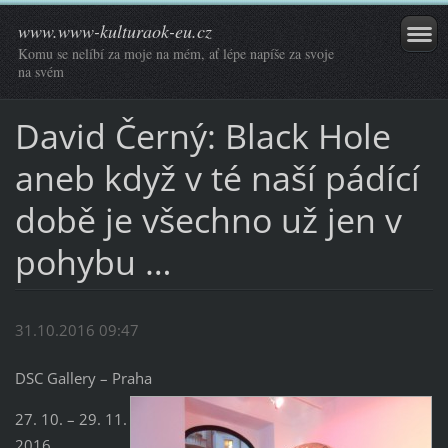
www.www-kulturaok-eu.cz
Komu se nelíbí za moje na mém, ať lépe napíše za svoje
na svém
David Černý: Black Hole
aneb když v té naší pádící
době je všechno už jen v
pohybu …
31.10.2016 09:47
DSC Gallery – Praha
27. 10. – 29. 11.
2016