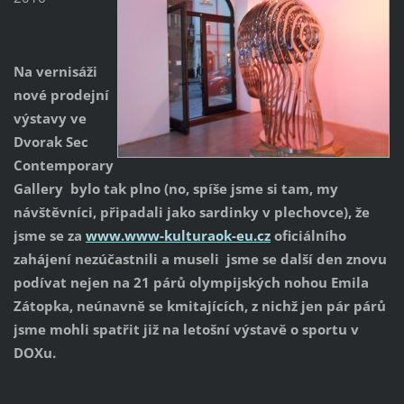
Na vernisáži
nové prodejní
výstavy ve
Dvorak Sec
Contemporary
Gallery bylo tak plno (no, spíše jsme si tam, my
návštěvníci, připadali jako sardinky v plechovce), že
jsme se za
www.www-kulturaok-eu.cz
oficiálního
zahájení nezúčastnili a museli jsme se další den znovu
podívat nejen na 21 párů olympijských nohou Emila
Zátopka, neúnavně se
kmitajících, z nichž jen pár párů
jsme mohli spatřit již na letošní výstavě o sportu v
DOXu.