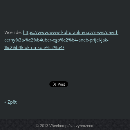
Více zde:
https://www.www-kulturaok-eu.cz/news/david-
cerny%3a-%c2%b4uber-ego%c2%b4-aneb-prijel-jak-
%c2%b4kluk-na-kole%c2%b4/
« Zpět
© 2013 Všechna práva vyhrazena.