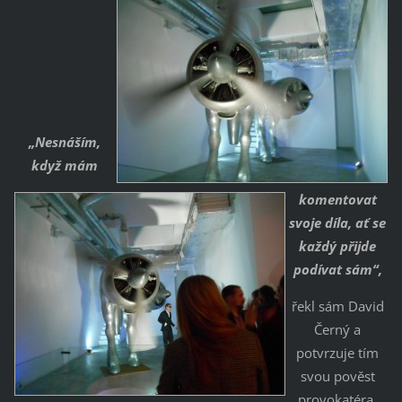
„Nesnáším,
když mám
komentovat
svoje díla, ať se
každý přijde
podívat sám“,
řekl sám David
Černý a
potvrzuje tím
svou pověst
provokatéra,