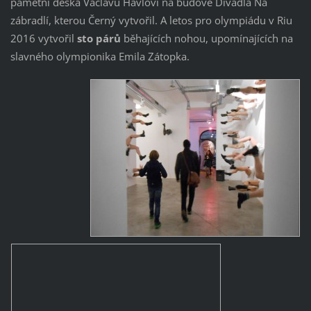
pamětní deska Václavu Havlovi na budově Divadla Na
zábradlí, kterou Černý vytvořil. A letos pro olympiádu v Riu
2016 vytvořil
sto párů
běhajících nohou, upomínajících na
slavného olympionika Emila Zátopka.