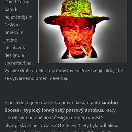
David Černý
patří k
nejznámějším
českým
umělcům,
jméno
absolventa
designu a
sochařství na
Vysoké škole uměleckoprůmyslové v Praze znají i lidé, kteří
se výtvarnému umění nevěnují.
K posledním jeho obecně známým kusům patří
London
Booster, typický londýnský patrový autobus,
který
sloužil jako poutač před Českým domem v místě
olympijských her v roce 2012. Před 4 lety byla odhalena