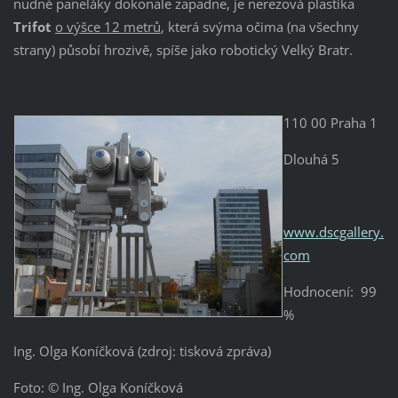
nudné paneláky dokonale zapadne, je nerezová plastika
Trifot
o výšce 12 metrů
, která svýma očima (na všechny
strany) působí hrozivě, spíše jako robotický Velký Bratr.
110 00 Praha 1
Dlouhá 5
www.dscgallery.
com
Hodnocení: 99
%
Ing. Olga Koníčková (zdroj: tisková zpráva)
Foto: © Ing. Olga Koníčková