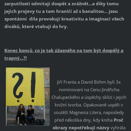
zarputilostí odmítají dospět a zvážnět...a díky tomu
jejich projevy tu a tam hraničí až s banalitou… jsou
spontánní díla provokují kreativitu a imaginaci všech
diváků, které vtahují do hry.
Konec konců, co je tak úžasného na tom být dospělý a
trapný…?!
Jiří Franta a David Böhm byli 3x
nominovaní na Cenu Jindřicha
Chalupeckého a úspěchy sklízí i jejich
knižní tvorba. Opakovaně uspěli v
soutěži Magnesia Litera, naposledy
před několika dny, kdy kniha
Proč
obrazy nepotřebují názvy
vyhrála