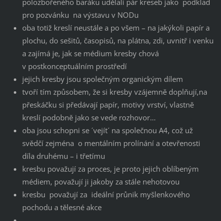
polozbořeného baráku udělali pár kreseb jako podklad
pro pozvánku na výstavu v NODu
oba totiž kreslí neustále a po všem – na jakýkoli papír a
plochu, do sešitů, časopisů, na plátna, zdi, uvnitř i venku
a zajímá je, jak se médium kresby chová
v postkonceptuálním prostředí
jejich kresby jsou společným organickým dílem
tvoří tím způsobem, že si kresby vzájemně doplňují,na
přeskáčku si předávají papír, motivy vrství, vlastně
kreslí podobně jako se vede rozhovor…
oba jsou schopni se ´vejít´ na společnou A4, což už
svědčí zejména o mentálním prolínání a otevřenosti
díla druhému – i třetímu
kresbu považují za proces, je proto jejich oblíbeným
médiem, považují ji jakoby za stále nehotovou
kresbu považují za ideální průnik myšlenkového
pochodu a tělesné akce