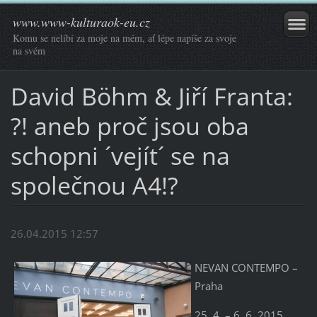
www.www-kulturaok-eu.cz
Komu se nelíbí za moje na mém, ať lépe napíše za svoje
na svém
David Böhm & Jiří Franta:
?! aneb proč jsou oba
schopni ´vejít´ se na
společnou A4!?
26.04.2015 12:57
NEVAN CONTEMPO –
Praha
25. 4. – 6. 6. 2015