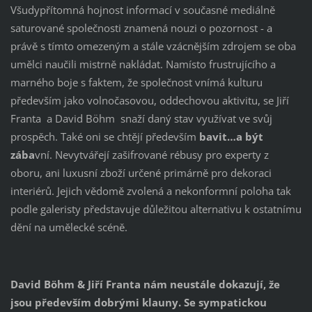
Všudypřítomná hojnost informací v současné mediálně
saturované společnosti znamená nouzi o pozornost - a
právě s tímto omezeným a stále vzácnějším zdrojem se oba
umělci naučili mistrně nakládat. Namísto frustrujícího a
marného boje s faktem, že společnost vnímá kulturu
především jako volnočasovou, oddechovou aktivitu, se Jiří
Franta a David Böhm snaží daný stav využívat ve svůj
prospěch. Také oni se chtějí především
bavit…a být
zába
vní. Nevytvářejí zašifrované rébusy pro experty z
oboru, ani luxusní zboží určené primárně pro dekoraci
interiérů. Jejich vědomě zvolená a nekonformní poloha tak
podle galeristy představuje důležitou alternativu k ostatnímu
dění na umělecké scéně.
David Böhm & Jiří Franta nám neustále dokazují, že
jsou především dobrými klauny. Se sympatickou