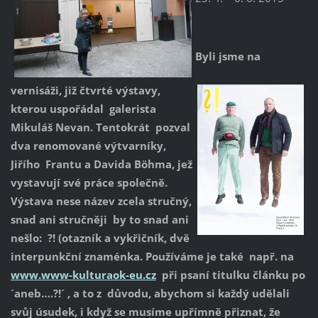
Byli jsme na
vernisáži, již čtvrté výstavy,
kterou uspořádal galerista
Mikuláš Nevan. Tentokrát pozval
dva renomované výtvarníky,
Jiřího Frantu a Davida Böhma, jež
vystavují své práce společně.
Výstava nese název zcela stručný,
snad ani stručněji by to snad ani
nešlo: ?! (otazník a vykřičník, dvě
interpunkční znaménka. Používáme je také např. na
www.www-kulturaok-eu.cz
při psaní titulku článku po
´aneb….?!´ , a to z důvodu, abychom si každý udělali
svůj úsudek, i když se musíme upřímně přiznat, že