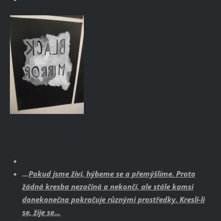
…
Pokud jsme živí, hýbeme se a přemýšlíme. Proto
žádná kresba nezačíná a nekončí, ale stále kamsi
donekonečna pokračuje různými prostředky. Kreslí-li
se, žije se…