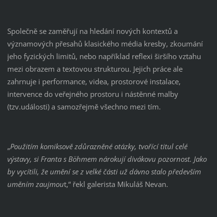
Společně se zaměřují na hledání nových kontextů a
významových přesahů klasického média kresby, zkoumání
jeho fyzických limitů, nebo například reflexi širšího vztahu
mezi obrazem a textovou strukturou. Jejich práce ale
zahrnuje i performance, videa, prostorové instalace,
intervence do veřejného prostoru i nástěnné malby
(tzv.události) a samozřejmě všechno mezi tím.
„
Použitím komiksově zdůrazněné otázky, tvořící titul celé
výstavy, si Franta s Böhmem nárokují divákovu pozornost. Jako
by vycítili, že umění se z velké části už dávno stalo především
uměním zaujmou
t,“ řekl galerista Mikuláš Nevan.