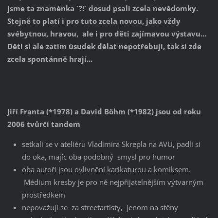
jsme ta znaménka ´?!´ dosud psali zcela nevědomky.
Stejně to platí i pro tuto zcela novou, jako vždy
svébytnou, hravou, ale i pro děti zajímavou výstavu…
Děti si ale zatím úsudek dělat nepotřebují, tak si zde
zcela spontánně hrají...
Jiří Franta (*1978) a David Böhm (*1982) jsou od roku
2006 tvůrčí tandem
setkali se v ateliéru Vladimíra Skrepla na AVU, padli si
do oka, majíc oba podobný smysl pro humor
oba autoři jsou ovlivnění karikaturou a komiksem.
Médium kresby je pro ně nejpřijatelnějším výtvarným
prostředkem
nepovažují se za streetartisty, jenom na stěny