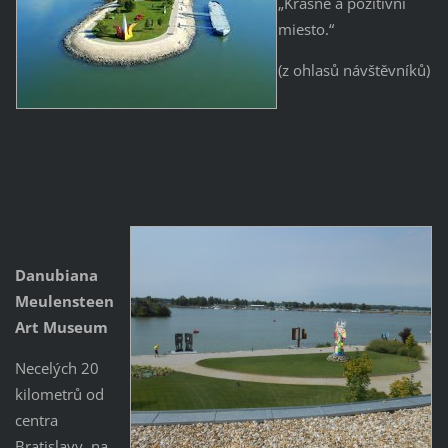
„Krásné a pozitívní
miesto.“
(z ohlasů návštěvníků)
Danubiana
Meulensteen
Art Museum
Necelých 20
kilometrů od
centra
Bratislavy, na