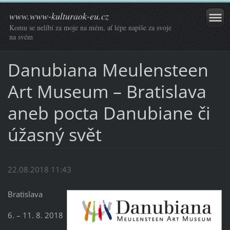
www.www-kulturaok-eu.cz
Komu se nelíbí za moje na mém, ať lépe napíše za svoje
na svém
Danubiana Meulensteen
Art Museum – Bratislava
aneb pocta Danubiane či
úžasný svět
22.08.2018 11:43
Bratislava
6. – 11. 8. 2018