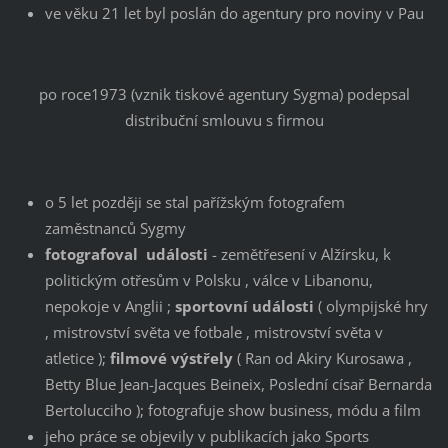
ve věku 21 let byl poslán do agentury pro noviny v Pau
po roce1973 (vznik tiskové agentury Sygma) podepsal
distribuční smlouvu s firmou
o 5 let později se stal pařížským fotografem
zaměstnanců Sygmy
fotografoval události
- zemětřesení v Alžírsku, k
politickým otřesům v Polsku , válce v Libanonu,
nepokoje v Anglii ;
sportovní události
( olympijské hry
, mistrovství světa ve fotbale , mistrovství světa v
atletice );
filmové výstřely
( Ran od Akiry Kurosawa ,
Betty Blue Jean-Jacques Beineix, Poslední císař Bernarda
Bertolucciho ); fotografuje show business, módu a film
jeho práce se objevily v publikacích jako Sports