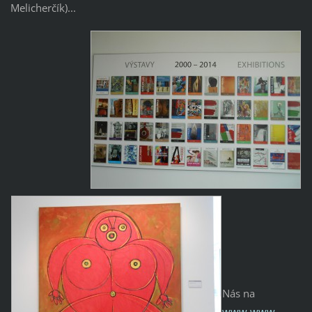
Melicherčík)...
Nás na
www.www-