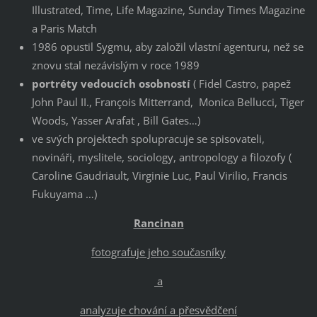
Illustrated, Time, Life Magazine, Sunday Times Magazine
a Paris Match
1986 opustil Sygmu, aby založil vlastní agenturu, než se
znovu stal nezávislým v roce 1989
portréty vedoucích osobností
( Fidel Castro, papež
John Paul II., François Mitterrand, Monica Bellucci, Tiger
Woods, Yasser Arafat , Bill Gates…)
ve svých projektech spolupracuje se spisovateli,
novináři, myslitele, sociology, antropology a filozofy (
Caroline Gaudriault, Virginie Luc, Paul Virilio, Francis
Fukuyama …)
Rancinan
fotografuje jeho současníky
a
analyzuje chování a přesvědčení