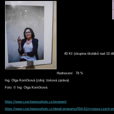
40 Kč (skupina školáků nad 10 dě
Hodnocení: 79 %
Ing. Olga Koníčková (zdroj: tisková zpráva)
Foto: © Ing. Olga Koníčková
https://www.czechpressphoto.cz/program/
https://www.czechpressphoto.cz/detail-programu/554-61/vystava-czech-p