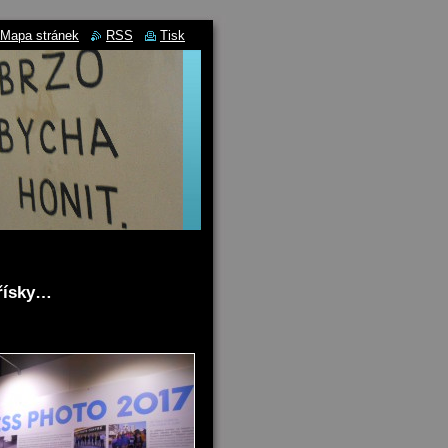
Mapa stránek
RSS
Tisk
Třísky…