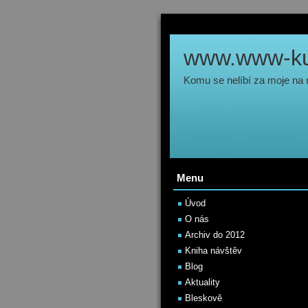
www.www-kul
Komu se nelíbí za moje na
Menu
Úvod
O nás
Archiv do 2012
Kniha návštěv
Blog
Aktuality
Bleskově