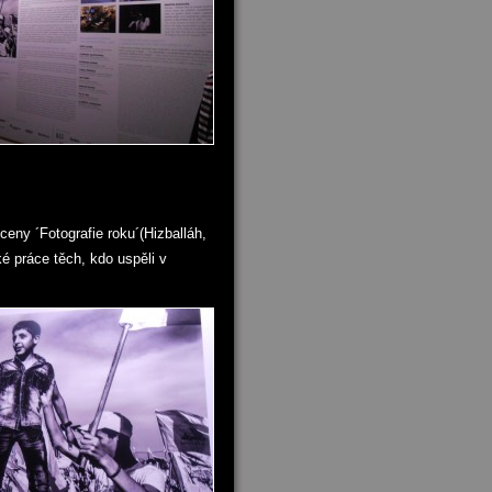
eny ´Fotografie roku´(Hizballáh,
é práce těch, kdo uspěli v