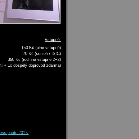
Vstupné:
150 Kč (plné vstupné)
70 Kč (senioři / ISIC)
350 Kč (rodinné vstupné 2+2)
tí + 1x dospělý doprovod zdarma)
ress-photo-2017/