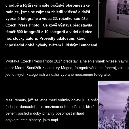
chodbě a Rytířském sále pražské Staroměstské
radnice, jsme se zájmem zhlédli vítězné a další
vybrané fotografie a videa 23. ročníku soutěže
Czech Press Photo. Celkově výstava představila
téměř 500 fotografií z 10 kategorií
a videí od více
než stovky autorů.
Provedly událostmi, které
v poslední době hýbaly světem i lidskými emocemi.
Výstava Czech Press Photo 2017 představila nejen snímek vítěze hlavní c
autor Martin Bandžák z agentury Magna, fotografováno telefonem), ale tak
jednotlivých kategoriích a i další vybrané neoceněné fotografie.
Mezi tématy, jež se letos mezi snímky objevují, je opět
řada jak domácích, tak mezinárodních událostí, které
během poslední doby přitáhly pozornost miliard
obyvatel celé planety, jako např.: