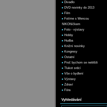
Divadlo
DVD novinky do 2013
Film
Fotíme s Wencou
NIKONíčkem
Foto - výstavy
Hobby
Hudba
Knižní novinky
Kongresy
Ostatní
Proč bychom se netěšili
Tlukot srdcí
Vše o bydlení
Výstavy
Zdraví
Fóra
Vyhledávání