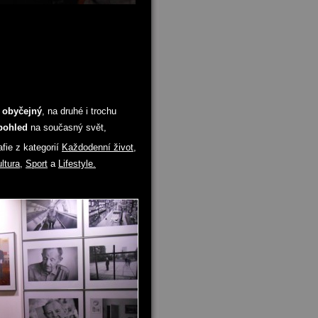
ě
obyčejný
, na druhé i trochu
pohled
na současný svět,
afie z kategorií
Každodenní život
,
ltura
,
Sport
a
Lifestyle.