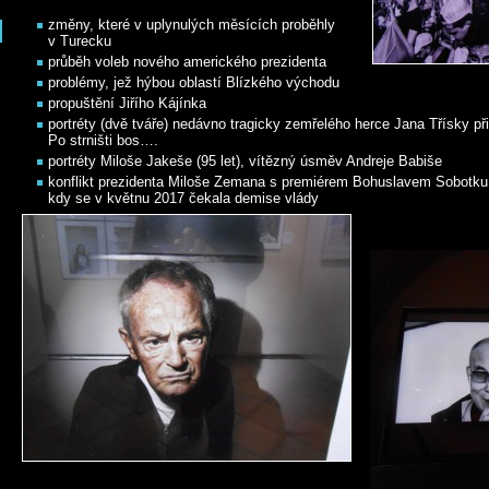
změny, které v uplynulých měsících proběhly
v Turecku
průběh voleb nového amerického prezidenta
problémy, jež hýbou oblastí Blízkého východu
propuštění Jiřího Kájínka
portréty (dvě tváře) nedávno tragicky zemřelého herce Jana Třísky při
Po strništi bos….
portréty Miloše Jakeše (95 let), vítězný úsměv Andreje Babiše
konflikt prezidenta Miloše Zemana s premiérem Bohuslavem Sobotku 
kdy se v květnu 2017 čekala demise vlády