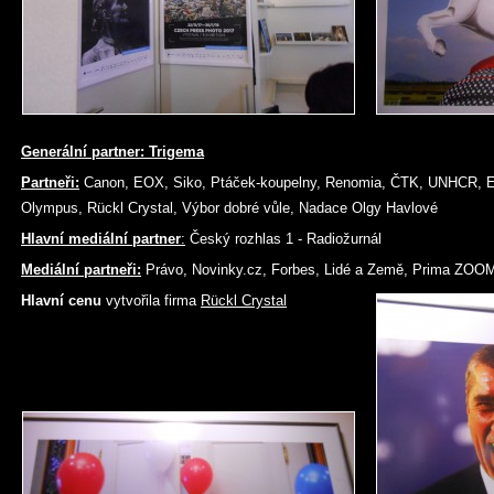
Generální partner
:
Trigema
Partneři:
Canon, EOX, Siko, Ptáček-koupelny, Renomia, ČTK, UNHCR, E
Olympus, Rückl Crystal, Výbor dobré vůle, Nadace Olgy Havlové
Hlavní mediální partner
:
Český rozhlas 1 - Radiožurnál
Mediální partneři:
Právo, Novinky.cz, Forbes, Lidé a Země, Prima ZOOM
Hlavní cenu
vytvořila firma
Rückl Crystal