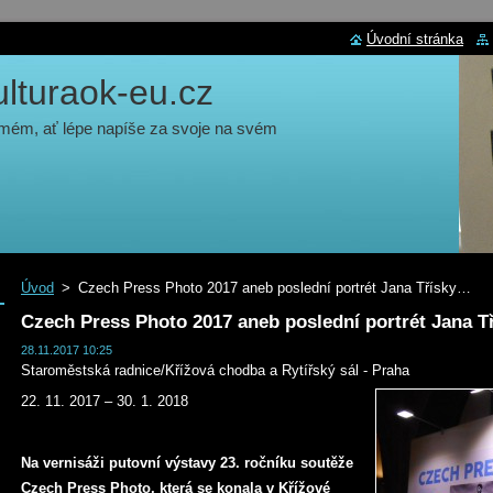
Úvodní stránka
turaok-eu.cz
 mém, ať lépe napíše za svoje na svém
Úvod
>
Czech Press Photo 2017 aneb poslední portrét Jana Třísky…
Czech Press Photo 2017 aneb poslední portrét Jana 
28.11.2017 10:25
Staroměstská radnice/Křížová chodba a Rytířský sál - Praha
22. 11. 2017 – 30. 1. 2018
Na vernisáži putovní výstavy 23. ročníku soutěže
Czech Press Photo, která se konala v Křížové