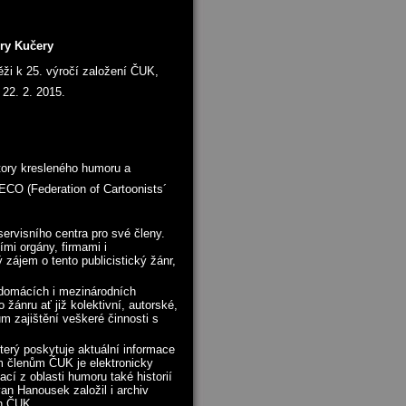
ry Kučery
ěži k 25. výročí založení ČUK,
 22. 2. 2015.
tory kresleného humoru a
ECO (Federation of Cartoonists´
servisního centra pro své členy.
ími orgány, firmami i
 zájem o tento publicistický žánr,
domácích i mezinárodních
žánru ať již kolektivní, autorské,
m zajištění veškeré činnosti s
terý poskytuje aktuální informace
m členům ČUK je elektronicky
í z oblasti humoru také historií
an Hanousek založil i archiv
ch ČUK.