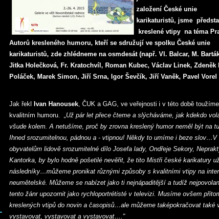
založení České unie
karikaturistů, jsme předsta
kreslené vtipy na téma Pr
Autorů kresleného humoru, kteří se sdružují ve spolku České unie
karikaturistů, zde zhlédneme na osmdesát (např. Vl. Balcar, M. Barták
Jitka Holečková, Fr. Kratochvíl, Roman Kubec, Václav Linek, Zdeněk M
Poláček, Marek Simon, Jiří Srna, Igor Ševčík, Jiří Vaněk, Pavel Vore
Jak řekl
Ivan Hanousek
, ČUK a GAG, ve veřejnosti i v této době toužíme
kvalitním humoru.
„Už pár let přece čteme a slýcháváme, jak kdekdo vol
všude kolem. A netušíme, proč by zrovna kreslený humor neměl být na tu
Ihned srozumitelnou, pádnou a - vtipnou! Někdy to umíme i beze slov…V
obyvatelům lidově srozumitelné dílo Josefa lady, Ondřeje Sekory, Neprakt
Kantorka, by bylo hodně pošetilé nevěřit, že tito Mistři české karikatury 
následníky…můžeme pronikat různými způsoby s kvalitními vtipy na intern
neumětelské. Můžeme se nabízet jako ti nejnápaditější a tudíž nejpovola
tento žánr upozornit jako rychloportrétisté v televizi. Musíme ovšem přitom
kreslených vtipů do novin a časopisů…ale můžeme taképokračovat také v 
vystavovat, vystavovat a vystavovat…."