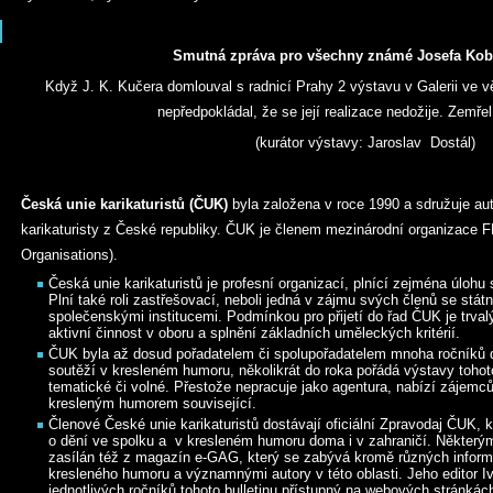
Smutná zpráva pro všechny známé Josefa Kob
Když J. K. Kučera domlouval s radnicí Prahy 2 výstavu v Galerii ve v
nepředpokládal, že se její realizace nedožije. Zemřel
(kurátor výstavy: Jaroslav Dostál)
Česká unie karikaturistů (ČUK)
byla založena v roce 1990 a sdružuje au
karikaturisty z České republiky. ČUK je členem mezinárodní organizace F
Organisations).
Česká unie karikaturistů je profesní organizací, plnící zejména úlohu 
Plní také roli zastřešovací, neboli jedná v zájmu svých členů se státn
společenskými institucemi. Podmínkou pro přijetí do řad ČUK je trvalý
aktivní činnost v oboru a splnění základních uměleckých kritérií.
ČUK byla až dosud pořadatelem či spolupořadatelem mnoha ročníků 
soutěží v kresleném humoru, několikrát do roka pořádá výstavy tohoto 
tematické či volné. Přestože nepracuje jako agentura, nabízí zájemců
kresleným humorem související.
Členové České unie karikaturistů dostávají oficiální Zpravodaj ČUK, k
o dění ve spolku a v kresleném humoru doma i v zahraničí. Některý
zasílán též z magazín e-GAG, který se zabývá kromě různých informac
kresleného humoru a významnými autory v této oblasti. Jeho editor Iv
jednotlivých ročníků tohoto bulletinu přístupný na webových stránká