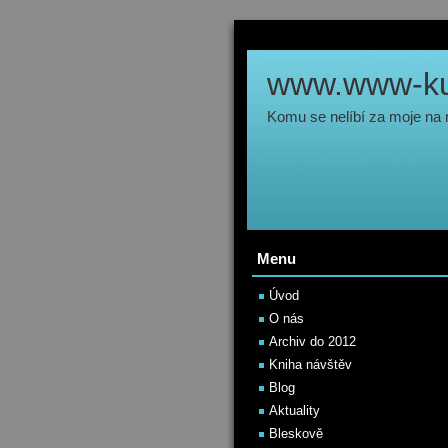
www.www-kul
Komu se nelíbí za moje na
Menu
Úvod
O nás
Archiv do 2012
Kniha návštěv
Blog
Aktuality
Bleskově