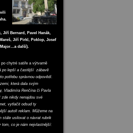
vili
aha.
, Jiří Bernard, Pavel Hanák,
areš, Jiří Pirkl, Poklop, Josef
l Major…a další).
 po chytré satiře a výtvarně
á po lepší a častější zábavě
to potřebu správnou odpovědí.
 zemi, která dala svým
y, Vladimíra Renčína či Pavla
už zde nikdy nenajdou své
et, vytlačit odsud ty
nější autoři reklam. Můžeme na
 stále usilovat o návrat rubrik
tom, co je nám nejvlastnější: