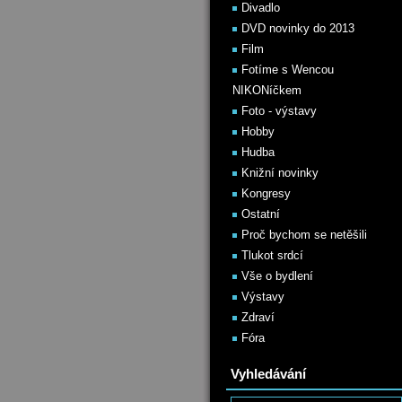
Divadlo
DVD novinky do 2013
Film
Fotíme s Wencou
NIKONíčkem
Foto - výstavy
Hobby
Hudba
Knižní novinky
Kongresy
Ostatní
Proč bychom se netěšili
Tlukot srdcí
Vše o bydlení
Výstavy
Zdraví
Fóra
Vyhledávání