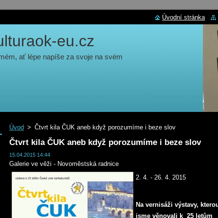
Úvodní stránka
turaok-eu.cz
 mém, ať lépe napíše za svoje na svém
Úvod
>
Čtvrt kila ČUK aneb když porozumíme i beze slov
Čtvrt kila ČUK aneb když porozumíme i beze slov
15.04.2015 14:44
Galerie ve věži - Novoměstská radnice
2. 4. - 26. 4. 2015
Na vernisáži výstavy, ktero
jsme věnovali k 25 letům