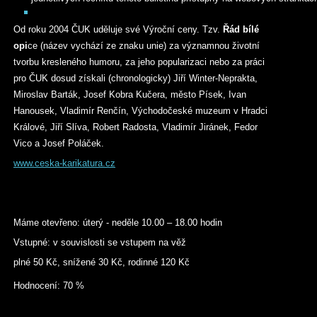
Od roku 2004 ČUK uděluje své Výroční ceny. Tzv.
Řád bílé
opi
ce (název vychází ze znaku unie) za významnou životní
tvorbu kresleného humoru, za jeho popularizaci nebo za práci
pro ČUK dosud získali (chronologicky) Jiří Winter-Neprakta,
Miroslav Barták, Josef Kobra Kučera, město Písek, Ivan
Hanousek, Vladimír Renčín, Východočeské muzeum v Hradci
Králové, Jiří Slíva, Robert Radosta, Vladimír Jiránek, Fedor
Vico a Josef Poláček.
www.ceska-karikatura.cz
Máme otevřeno: úterý - neděle 10.00 – 18.00 hodin
Vstupné: v souvislosti se vstupem na věž
plné 50 Kč, snížené 30 Kč, rodinné 120 Kč
Hodnocení: 70 %