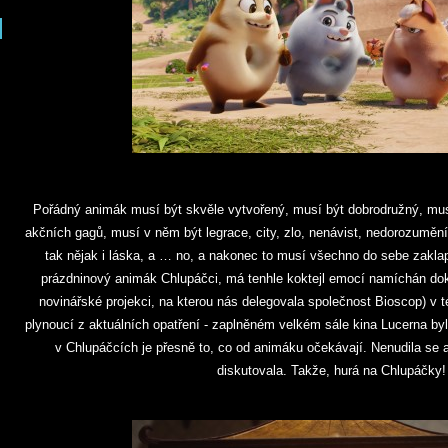
Pořádný animák musí být skvěle vytvořený, musí být dobrodružný, mu
akčních gagů, musí v něm být legrace, city, zlo, nenávist, nedorozumění,
tak nějak i láska, a … no, a nakonec to musí všechno do sebe zakla
prázdninový animák Chlupáčci, má tenhle koktejl emocí namíchán do
novinářské projekci, na kterou nás delegovala společnost Bioscop) v
plynoucí z aktuálních opatření - zaplněném velkém sále kina Lucerna byl
v Chlupáčcích je přesně to, co od animáku očekávají. Nenudila se a
diskutovala. Takže, hurá na Chlupáčky!