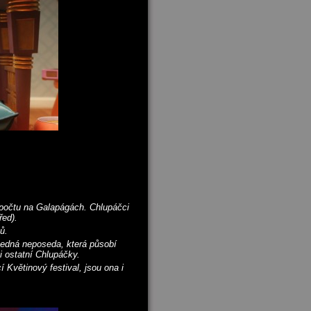
m počtu na Galapágách. Chlupáčci
řed).
ů.
bedná neposeda, která působí
 ostatní Chlupáčky.
Květinový festival, jsou ona i