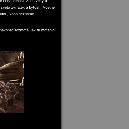
 hory přenáší. Zde i věky a
e světa zvířátek a bytostí. Včetně
někomu, koho neznáme.
 nakonec rozmotá, jak tu motanici