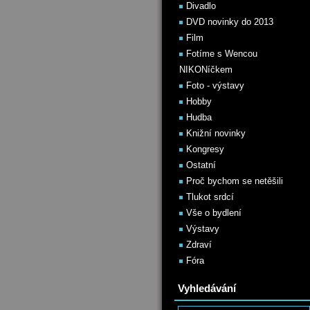
Divadlo
DVD novinky do 2013
Film
Fotíme s Wencou
NIKONíčkem
Foto - výstavy
Hobby
Hudba
Knižní novinky
Kongresy
Ostatní
Proč bychom se netěšili
Tlukot srdcí
Vše o bydlení
Výstavy
Zdraví
Fóra
Vyhledávání