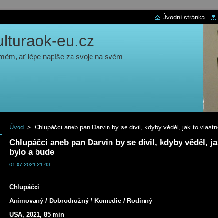
Úvodní stránka
turaok-eu.cz
 mém, ať lépe napíše za svoje na svém
Úvod
>
Chlupáčci aneb pan Darvin by se divil, kdyby věděl, jak to vlast
Chlupáčci aneb pan Darvin by se divil, kdyby věděl, ja
bylo a bude
01.07.2021 21:43
Chlupáčci
Animovaný / Dobrodružný / Komedie / Rodinný
USA, 2021, 85 min