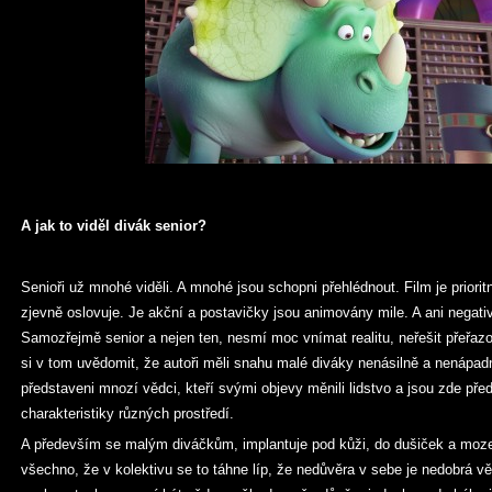
A jak to viděl divák senior?
Senioři už mnohé viděli. A mnohé jsou schopni přehlédnout. Film je prior
zjevně oslovuje. Je akční a postavičky jsou animovány mile. A ani negati
Samozřejmě senior a nejen ten, nesmí moc vnímat realitu, neřešit přeřazo
si v tom uvědomit, že autoři měli snahu malé diváky nenásilně a nenápad
představeni mnozí vědci, kteří svými objevy měnili lidstvo a jsou zde pře
charakteristiky různých prostředí.
A především se malým diváčkům, implantuje pod kůži, do dušiček a mozeč
všechno, že v kolektivu se to táhne líp, že nedůvěra v sebe je nedobrá vě