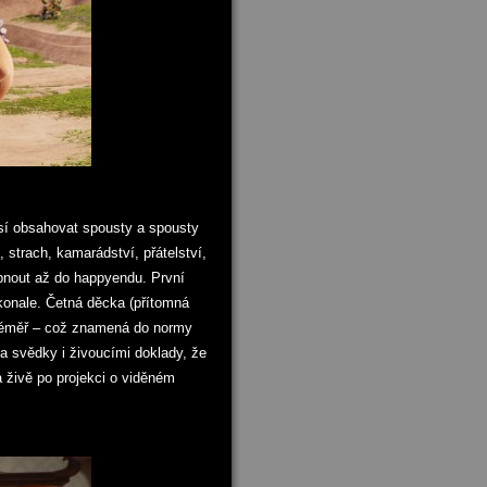
sí obsahovat spousty a spousty
 strach, kamarádství, přátelství,
pnout až do happyendu. První
konale. Četná děcka (přítomná
 téměř – což znamená do normy
a svědky i živoucími doklady, že
 živě po projekci o viděném