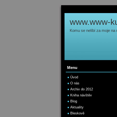
www.www-kul
Komu se nelíbí za moje na
Menu
Úvod
O nás
Archiv do 2012
Kniha návštěv
Blog
Aktuality
Bleskově