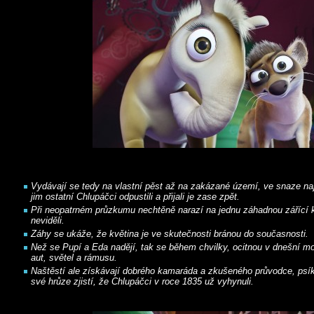
Vydávají se tedy na vlastní pěst až na zakázané území, ve snaze naj
jim ostatní Chlupáčci odpustili a přijali je zase zpět.
Při neopatrném průzkumu nechtěně narazí na jednu záhadnou zářící kv
neviděli.
Záhy se ukáže, že květina je ve skutečnosti bránou do současnosti.
Než se Pupí a Eda nadějí, tak se během chvilky, ocitnou v dnešní m
aut, světel a rámusu.
Naštěstí ale získávají dobrého kamaráda a zkušeného průvodce, psí
své hrůze zjistí, že Chlupáčci v roce 1835 už vyhynuli.