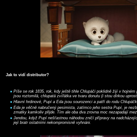
Jak to vidí distributor?
Píše se rok 1835, rok, kdy ještě tihle Chlupáči poklidně žijí v hojné
jsou roztomilá, chlupatá zvířátka ve tvaru donutu (i stou dírkou uprost
Hlavní hrdinové, Pupí a Eda jsou sourozenci a patří do rodu Chlupáčk
Eda je věčně nabručený pesimista, zatímco jeho sestra Pupí, je nez
zmatky kamkoliv přijde. Tím ale oba dva zrovna moc nezapadají mezi
Jendou, když Pupí nešťastnou náhodou zničí přípravy na nadcházející 
její bratr ostatními nekompromisně vyhnáni.