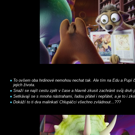
To ovšem oba hrdinové nemohou nechat tak. Ale tím na Edu a Pupí če
jejich života.
Snaží se najít cestu zpět v čase a hlavně zkusit zachránit svůj dru
Setkávají se s mnoha nástrahami, řadou přátel i nepřátel, a je to i z
Dokáží to ti dva malinkatí Chlupáčci všechno zvládnout…???