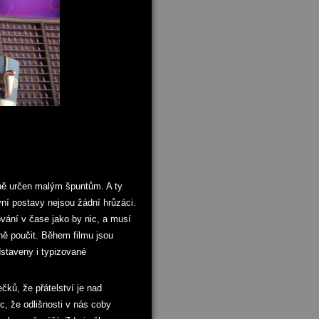
itně určen malým špuntům. A ty
vní postavy nejsou žádní hrůzáci.
vání v čase jako by nic, a musí
ně poučit. Během filmu jsou
dstaveny i typizované
ků, že přátelství je nad
c, že odlišnosti v nás coby