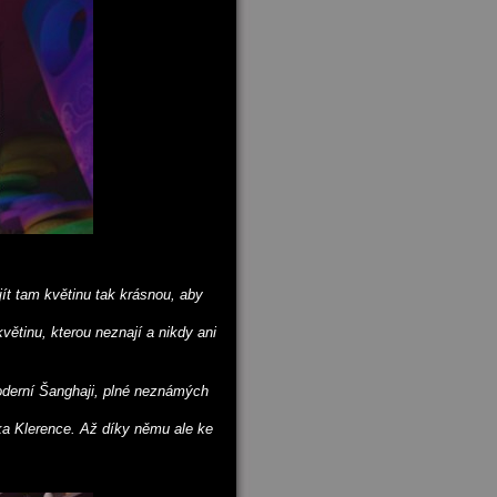
ít tam květinu tak krásnou, aby
ětinu, kterou neznají a nikdy ani
oderní Šanghaji, plné neznámých
ka Klerence. Až díky němu ale ke