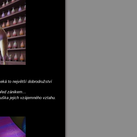
ká to největší dobrodružství
h před zánikem…
kouška jejich vzájemného vztahu.