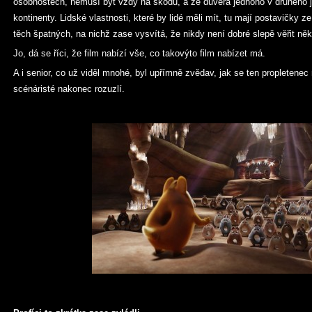
osobnostech, nemusí být vždy na škodu, a že důvěra jednoho v druhého je
kontinenty. Lidské vlastnosti, které by lidé měli mít, tu mají postavičky z
těch špatných, na nichž zase vysvítá, že nikdy není dobré slepě věřit 
Jo, dá se říci, že film nabízí vše, co takovýto film nabízet má.
A i senior, co už viděl mnohé, byl upřímně zvědav, jak se ten propletenec
scénáristé nakonec rozuzlí.