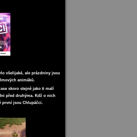
o všelijaké, ale prázdniny jsou
filmových animáků.
ase skoro stejně jako ti malí
edni před druhýma. Kdž o nich
ě první jsou Chlupáčci.