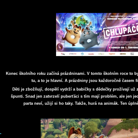
Konec školního roku začíná prázdninami. V tomto školním roce to byl
tu, a to je hlavní. A prázdniny jsou každoročně časem 
Děti je zbožňují, dospělí vydrží a babičky s dědečky prožívají už z
špunti. Snad jen zatvrzelí puberťáci s tím mají problém, ale jen j
parta neví, užijí si ho taky. Takže, hurá na animák. Ten úpln