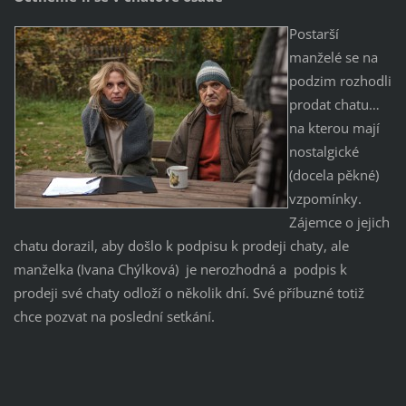
Postarší
manželé se na
podzim rozhodli
prodat chatu…
na kterou mají
nostalgické
(docela pěkné)
vzpomínky.
Zájemce o jejich
chatu dorazil, aby došlo k podpisu k prodeji chaty, ale
manželka (Ivana Chýlková) je nerozhodná a podpis k
prodeji své chaty odloží o několik dní. Své příbuzné totiž
chce pozvat na poslední setkání.