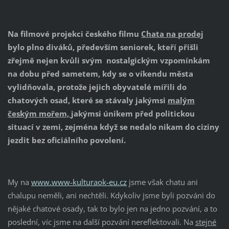
Na filmové projekci českého filmu
Chata na prodej
bylo plno diváků, především seniorek, kteří přišli
zřejmě nejen kvůli svým nostalgickým vzpomínkám
na dobu před sametem, kdy se o víkendu města
vylidňovala, protože jejich obyvatelé mířili do
chatových osad, které se stávaly jakýmsi
malým
českým mořem,
jakýmsi únikem před politickou
situací v zemi, zejména když se nedalo nikam do ciziny
jezdit bez oficiálního povolení.
My na
www.www-kulturaok-eu.cz
jsme však chatu ani
chalupu neměli, ani nechtěli. Kdykoliv jsme byli pozváni do
nějaké chatové osady, tak to bylo jen na jedno pozvání, a to
poslední, víc jsme na další pozvání nereflektovali. Na
stejné