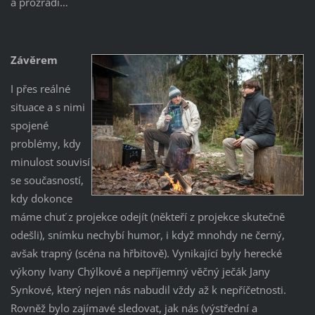
a prozradí…
Závěrem
I přes reálné
situace a s nimi
spojené
problémy, kdy
minulost souvisí
se současností,
kdy dokonce
máme chuť z projekce odejít (někteří z projekce skutečně
odešli), snímku nechybí humor, i když mnohdy ne černý,
avšak trapný (scéna na hřbitově). Vynikající byly herecké
výkony Ivany Chýlkové a nepříjemný věčný ječák Jany
Synkové, který nejen nás nabudil vždy až k nepříčetnosti.
Rovněž bylo zajímavé sledovat, jak nás (výstřední a