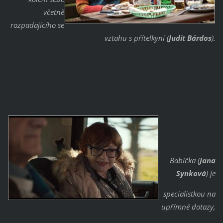
včetně
rozpadajícího se
vztahu s přítelkyní (
Judit Bárdos
).
Babička (
Jana
Synková
) je
specialistkou na
upřímné dotazy,