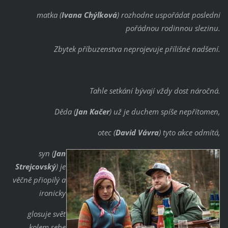
matka (
Ivana Chýlková
) rozhodne uspořádat poslední
pořádnou rodinnou slezinu.
Zbytek příbuzenstva neprojevuje přílišné nadšení.
Tahle setkání bývají vždy dost náročná.
Děda (
Jan Kačer
) už je duchem spíše nepřítomen,
otec (
David Vávra
) tyto akce odmítá,
syn (
Jan
Strejcovský
) je
věčně přiopilý a
ironicky
glosuje svět
kolem sebe