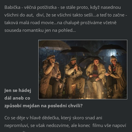
Babička - věčná potížistka - se stále proto, když nasednou
všichni do aut, diví, že se všichni takto sešli…a teď to začne -
taková malá road movie…na chalupě prožíváme včetně
souseda romantiku jen na pohled…
Jen se hádej
dál aneb co
způsobí mejdan na poslední chvíli?
Co se děje v hlavě dědečka, který skoro snad ani
nepromluví, se však nedozvíme, ale konec filmu vše napoví