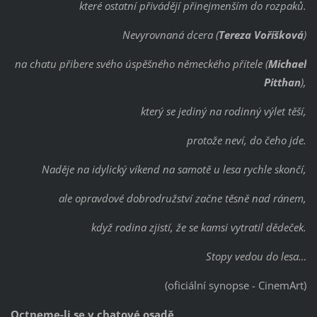
které ostatní přivádějí přinejmenším do rozpaků.
Nevyrovnaná dcera (
Tereza Voříšková
)
na chatu přibere svého úspěšného německého přítele (
Michael
Pitthan
),
který se jediný na rodinný výlet těší,
protože neví, do čeho jde.
Naděje na idylický víkend na samotě u lesa rychle skončí,
ale opravdové dobrodružství začne těsně nad ránem,
když rodina zjistí, že se kamsi vytratil dědeček.
Stopy vedou do lesa…
(oficiální synopse - CinemArt)
Octneme-li se v chatové osadě