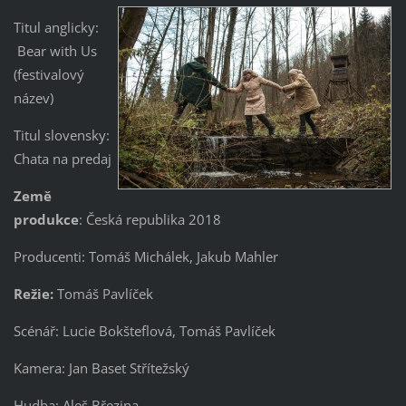
Titul anglicky:
Bear with Us
(festivalový
název)
Titul slovensky:
Chata na predaj
Země
produkce
: Česká republika 2018
Producenti: Tomáš Michálek, Jakub Mahler
Režie:
Tomáš Pavlíček
Scénář: Lucie Bokšteflová, Tomáš Pavlíček
Kamera: Jan Baset Střítežský
Hudba: Aleš Březina