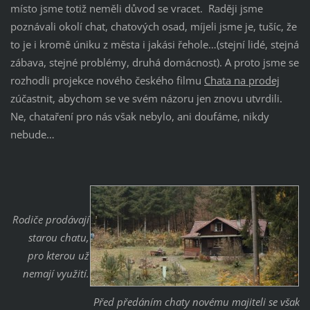
místo jsme totiž neměli důvod se vracet. Raději jsme
poznávali okolí chat, chatových osad, míjeli jsme je, tušíc, že
to je i kromě úniku z města i jakási řehole…(stejní lidé, stejná
zábava, stejné problémy, druhá domácnost). A proto jsme se
rozhodli projekce nového českého filmu
Chata na prodej
zúčastnit, abychom se ve svém názoru jen znovu utvrdili.
Ne, chataření pro nás však nebylo, ani doufáme, nikdy
nebude…
Rodiče prodávají
starou chatu,
pro kterou už
nemají využití.
Před předáním chaty novému majiteli se však