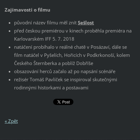
Zajímavosti o filmu
původní název filmu měl znít
Sešlost
před českou premiérou v kinech proběhla premiéra na
Karlovarském IFF 5. 7. 2018
natáčení probíhalo v reálné chatě v Posázaví, dále se
film natáčel v Pyšelích, Hořicích v Podkrkonoší, kolem
Českého Šternberka a poblíž Dobříše
obsazování herců začalo až po napsání scénáře
režisér Tomáš Pavlíček se inspiroval skutečnými
rodinnými historkami a postavami
« Zpět