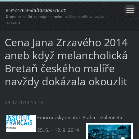
www.www-kulturaok-eu.cz
Komu se nelíbí za moje na mém, ať lépe napíše za svoje
na svém
Cena Jana Zrzavého 2014
aneb když melancholická
Bretaň českého malíře
navždy dokázala okouzlit
28.07.2014 15:13
Francou
zský institut Praha - Galerie 35
25. 6. - 12. 9. 2014