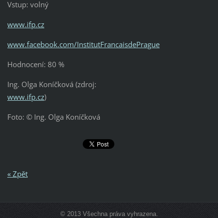
Vstup: volný
www.ifp.cz
www.facebook.com/InstitutFrancaisdePrague
Hodnocení: 80 %
Ing. Olga Koníčková (zdroj:
www.ifp.cz
)
Foto: © Ing. Olga Koníčková
« Zpět
© 2013 Všechna práva vyhrazena.