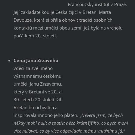
Francouzský institut v Praze.
Její zakladatelkou je Češka žijící v Bretani Marta
Davouze, která si přála obnovit tradici osobních
kontaktů mezi umělci obou zemí, jež byla na vrcholu
počátkem 20. století.
Cena Jana Zrzavého
vděčí za své jméno
významnému českému
umělci, Janu Zrzavému,
který v Bretani ve 20. a
30. letech 20.století žil.
Bretaň ho uchvátila a
inspirovala mnoho jeho pláten. „
Nevěřil jsem, že bych
někdy mohl najít a spatřit něco krásnějšího, co bych mohl
více milovat, co by více odpovídalo mému vnitřnímu já.“