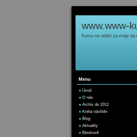
www.www-kul
Komu se nelíbí za moje na
Menu
Úvod
O nás
Archiv do 2012
Kniha návštěv
Blog
Aktuality
Bleskově