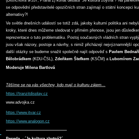
(Dittrichova 9/337, Praha 2) konat debata ´Je kultura zbytná´? Na panelo
se odpovědní představitelé opozičních stran zajímají o státní koncepci kultu
alternativy?!
Ve světle dnešních událostí se totiž zdá, jakoby kulturní politika ani neby
kroky, které dnes můžeme sledovat v přímém přenose, jsou jen důsledke
reprezentace o tuto problematiku. Postoj současných vládních stran vyplýv
jsou však názory, postoje a návrhy, s nimiž přicházejí nejvýznamnější op
další otázky se budeme snažit společně najít odpověď s
Pavlem Bednař
Bělobrádkem
(KDU-ČSL),
Zdeňkem Štefkem
(KSČM) a
Lubomírem Za
Moderuje Milena Bartlová
Těšíme se na vás všechny, kdo mají o kulturu zájem…
https://tranzitdisplay.cz
www.advojka.cz
https://www.itvar.cz
https://www.analogon.cz
-------------------------------------------------
Beseda - ´Je kultura zbytná?´