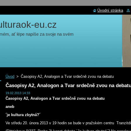
Úvodní stránka
turaok-eu.cz
 mém, ať lépe napíše za svoje na svém
Úvod
>
Časopisy A2, Analogon a Tvar srdečně zvou na debatu
Časopisy A2, Analogon a Tvar srdečně zvou na debat
19.02.2013 14:33
Časopisy A2, Analogon a Tvar srdečně zvou na debatu
aneb
´je kultura zbytná?´
Ve středu 20. února 2013 v 19 hodin se bude v pražském centru Tranzitd