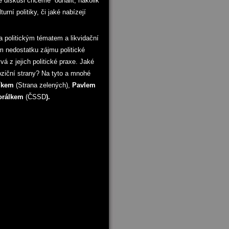
vé diskusi chceme odhalit, nakolik
rní politiky, či jaké nabízejí
la politickým tématem a likvidační
m nedostatku zájmu politické
á z jejich politické praxe. Jaké
oziční strany? Na tyto a mnohé
íkem
(Strana zelených),
Pavlem
orálkem
(ČSSD
).