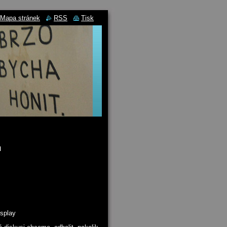
Mapa stránek
RSS
Tisk
u
isplay