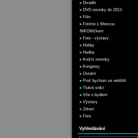
Divadlo
DVD novinky do 2013
Film
Fotíme s Wencou
NIKONíčkem
Foto - výstavy
Hobby
Hudba
Knižní novinky
Kongresy
Ostatní
Proč bychom se netěšili
Tlukot srdcí
Vše o bydlení
Výstavy
Zdraví
Fóra
Vyhledávání