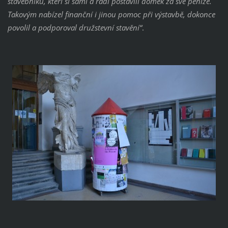
stavebníků, kteří si sami a rádi postavili domek za své peníze.
Takovým nabízel finanční i jinou pomoc při výstavbě, dokonce
povolil a podporoval družstevní stavění“
.