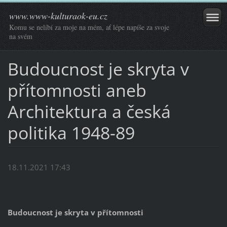
www.www-kulturaok-eu.cz
Komu se nelíbí za moje na mém, ať lépe napíše za svoje
na svém
Budoucnost je skryta v
přítomnosti aneb
Architektura a česká
politika 1948-89
18.11.2021 17:43
Budoucnost je skryta v přítomnosti