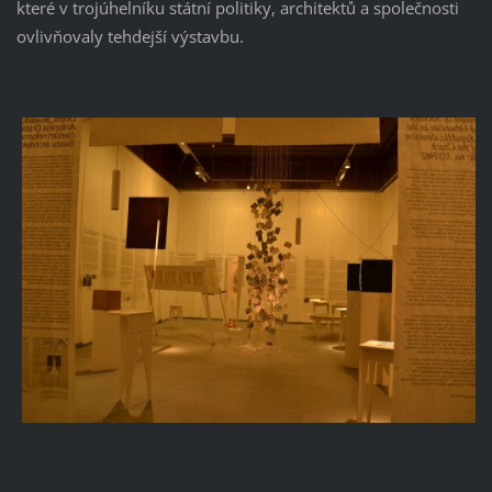
které v trojúhelníku státní politiky, architektů a společnosti
ovlivňovaly tehdejší výstavbu.