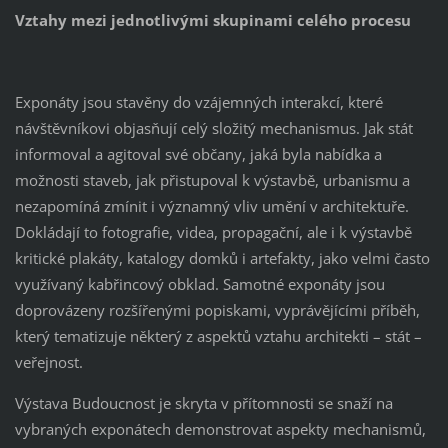
Vztahy mezi jednotlivými skupinami celého procesu
Exponáty jsou stavěny do vzájemných interakcí, které
návštěvníkovi objasňují celý složitý mechanismus. Jak stát
informoval a agitoval své občany, jaká byla nabídka a
možnosti staveb, jak přistupoval k výstavbě, urbanismu a
nezapomíná zmínit i významný vliv umění v architektuře.
Dokládají to fotografie, videa, propagační, ale i k výstavbě
kritické plakáty, katalogy domků i artefakty, jako velmi často
využívaný kabřincový obklad. Samotné exponáty jsou
doprovázeny rozšířenými popiskami, vyprávějícími příběh,
který tematizuje některý z aspektů vztahu architekti – stát –
veřejnost.
Výstava Budoucnost je skryta v přítomnosti se snaží na
vybraných exponátech demonstrovat aspekty mechanismů,