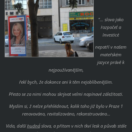
"... slova jako
´rozpočet´ a
´investice´
nepatří v našem
mateřském
jazyce právě k
nejpoužívanějším,
řekl bych, že dokonce ani k těm nejoblíbenějším.
Přesto se za nimi mohou skrývat velmi napínavé záležitosti.
Myslím si, ž nelze přehlédnout, kolik toho již bylo v Praze 1
renovováno, revitalizováno, rekonstruováno…
Vida, další ´
nudná´
slova, a přitom v nich tkví lesk a půvab stále