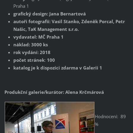
Praha 1
grafický design:
Jana Bernartová
autoři fotografií:
Vasil Stanko, Zdeněk Porcal, Petr
Našic, TaK Management s.r.o.
vydavatel:
MČ Praha 1
náklad:
3000 ks
rok vydání:
2018
počet stránek
:
100
katalog je k dispozici
zdarma
v Galerii 1
Produkční galerie/kurátor: Alena Krčmárová
Hodnocení: 89
%