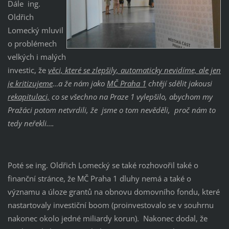
Dále ing.
Oldřich
Lomecký mluvil
o problémech
velkých i malých
investic, že
věci, které se zlepšily, automaticky nevidíme, ale jen
je kritizujeme
…a že nám jako
MČ Praha 1
chtějí sdělit jakousi
rekapitulaci,
co se všechno na Praze 1 vylepšilo, abychom my
Pražáci potom netvrdili, že jsme o tom nevěděli, proč nám to
tedy neřekli….
Poté se ing. Oldřich Lomecký se také rozhovořil také o
finanční stránce, že MČ Praha 1 dluhy nemá a také o
významu a úloze grantů na obnovu domovního fondu, které
nastartovaly investiční boom (proinvestovalo se v souhrnu
nakonec okolo jedné miliardy korun). Nakonec dodal, že