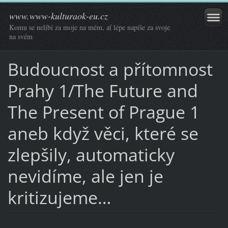
www.www-kulturaok-eu.cz
Komu se nelíbí za moje na mém, ať lépe napíše za svoje
na svém
Budoucnost a přítomnost
Prahy 1/The Future and
The Present of Prague 1
aneb když věci, které se
zlepšily, automaticky
nevidíme, ale jen je
kritizujeme…