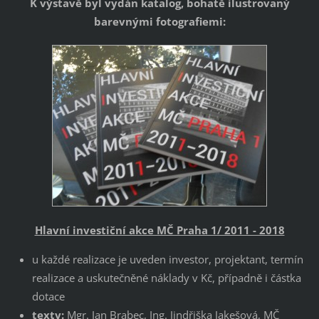
K výstavě byl vydán
katalog,
bohatě ilustrovaný
barevnými fotografiemi:
H
lavní investiční akce MČ Praha 1/ 2011 - 2018
u každé realizace je uveden investor, projektant, termín
realizace a uskutečněné náklady v Kč, případně i částka
dotace
texty:
Mgr. Jan Brabec, Ing. Jindřiška Jakešová, MČ