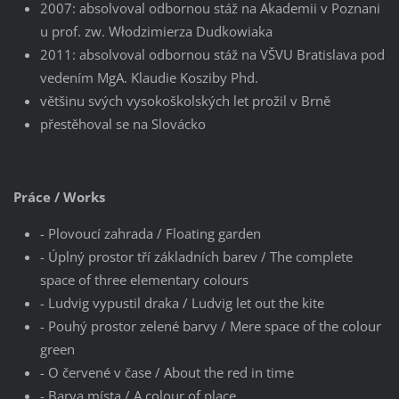
2007: absolvoval odbornou stáž na Akademii v Poznani
u prof. zw. Włodzimierza Dudkowiaka
2011: absolvoval odbornou stáž na VŠVU Bratislava pod
vedením MgA. Klaudie Kosziby Phd.
většinu svých vysokoškolských let prožil v Brně
přestěhoval se na Slovácko
Práce / Works
- Plovoucí zahrada / Floating garden
- Úplný prostor tří základních barev / The complete
space of three elementary colours
- Ludvig vypustil draka / Ludvig let out the kite
- Pouhý prostor zelené barvy / Mere space of the colour
green
- O červené v čase / About the red in time
- Barva místa / A colour of place