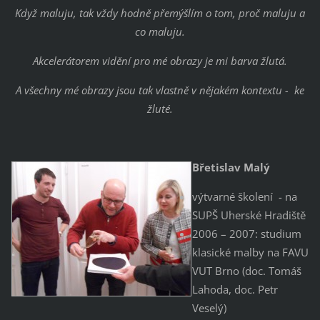
Když maluju, tak vždy hodně přemýšlím o tom, proč maluju a
co maluju.
Akcelerátorem vidění pro mé obrazy je mi barva žlutá.
A všechny mé obrazy jsou tak vlastně v nějakém kontextu - ke
žluté.
Břetislav Malý
výtvarné školení - na
SUPŠ Uherské Hradiště
2006 – 2007: studium
klasické malby na FAVU
VUT Brno (doc. Tomáš
Lahoda, doc. Petr
Veselý)