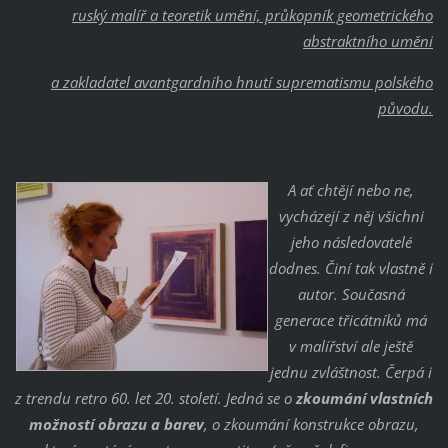
ruský malíř a teoretik umění, průkopník geometrického
abstraktního umění
a zakladatel avantgardního hnutí suprematismu polského
původu.
A ať chtějí nebo ne,
vycházejí z něj všichni
jeho následovatelé
dodnes. Činí tak vlastně i
autor. Současná
generace třicátníků má
v malířství ale ještě
jednu zvláštnost. Čerpá i
z trendu retro 60. let 20. století. Jedná se o
zkoumání vlastních
možností obrazu a barev
, o zkoumání konstrukce obrazu,