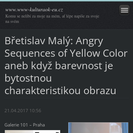
www.www-kulturaok-eu.cz
Komu se nelíbí za moje na mém, ať lépe napíše za svoje
na svém
Břetislav Malý: Angry
Sequences of Yellow Color
aneb když barevnost je
bytostnou
charakteristikou obrazu
21.04.2017 10:56
Galerie 101 – Praha