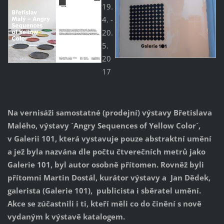
19.
4. -
20.
5.
20
17
Na vernisáži samostatné (prodejní) výstavy Břetislava
Malého, výstavy ´Angry Sequences of Yellow Color´,
v Galerii 101, která vystavuje pouze abstraktní umění
a jež byla nazvána dle počtu čtverečních metrů jako
Galerie 101, byl autor osobně přítomen. Rovněž byli
přítomni Martin Dostál, kurátor výstavy a Jan Dědek,
galerista (Galerie 101), publicista i sběratel umění.
Akce se zúčastnili i ti, kteří měli co do činění s nově
vydaným k výstavě katalogem.