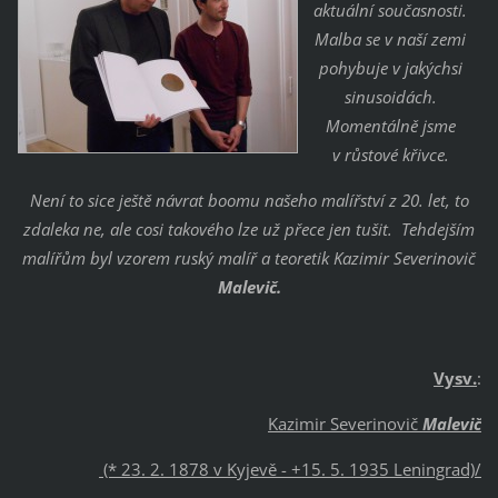
aktuální současnosti.
Malba se v naší zemi
pohybuje v jakýchsi
sinusoidách.
Momentálně jsme
v růstové křivce.
Není to sice ještě návrat boomu našeho malířství z 20. let, to
zdaleka ne, ale cosi takového lze už přece jen tušit. Tehdejším
malířům byl vzorem ruský malíř a teoretik Kazimir Severinovič
Malevič.
Vysv.
:
Kazimir Severinovič
Malevič
(* 23. 2. 1878 v Kyjevě - +
15. 5. 1935 Leningrad)/