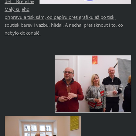
děl - Břetislav
Malý si jeho
přípravu a tisk sám, od papíru přes grafiku až po tisk,
soutisk barev i vazbu, hlídal. A nechal přetisknout i to, co
nebylo dokonalé.