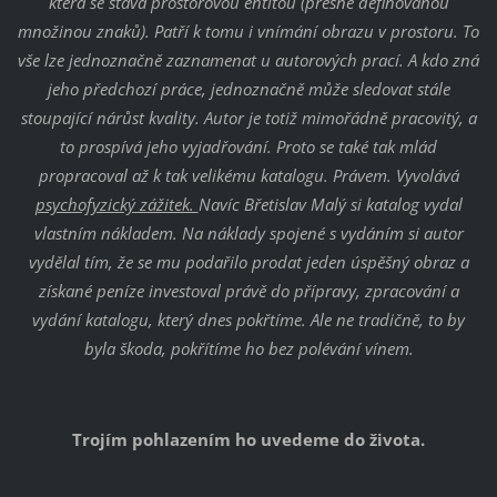
která se stává prostorovou entitou (přesně definovanou
množinou znaků). Patří k tomu i vnímání obrazu v prostoru. To
vše lze jednoznačně zaznamenat u autorových prací. A kdo zná
jeho předchozí práce, jednoznačně může sledovat stále
stoupající nárůst kvality. Autor je totiž mimořádně pracovitý, a
to prospívá jeho vyjadřování. Proto se také tak mlád
propracoval až k tak velikému katalogu. Právem. Vyvolává
psychofyzický zážitek.
Navíc Břetislav Malý si katalog vydal
vlastním nákladem. Na náklady spojené s vydáním si autor
vydělal tím, že se mu podařilo prodat jeden úspěšný obraz a
získané peníze investoval právě do přípravy, zpracování a
vydání katalogu, který dnes pokřtíme. Ale ne tradičně, to by
byla škoda, pokřítíme ho bez polévání vínem.
Trojím pohlazením ho uvedeme do života.