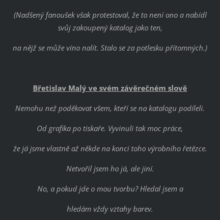
(Nadšený fanoušek však protestoval, že to není ono a nabídl
svůj zakoupený katalog jako ten,
na nějž se může víno nalít. Stalo se za potlesku přítomných.)
Břetislav Malý ve svém závěrečném slově
Nemohu než poděkovat všem, kteří se na katalogu podíleli.
Od grafika po tiskaře. Vyvinuli tak moc práce,
že já jsme vlastně až někde na konci toho výrobního řetězce.
Netvořil jsem ho já, ale jiní.
No, a pokud jde o mou tvorbu? Hledal jsem a
hledám vždy vztahy barev.