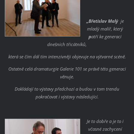
„
Břetislav Malý
je
mladý malíř, který
p
atří ke generaci
dnešních třicátníků,
která se čím dál tím intenzivněji objevuje na výtvarné scéně.
Ostatně celá dramaturgie Galerie 101 se právě této generaci
věnuje.
Dokládají to výstavy předchozí a budou v tom trendu
pokračovat i výstavy následující.
Je to dobře a je to i
včasné zachycení