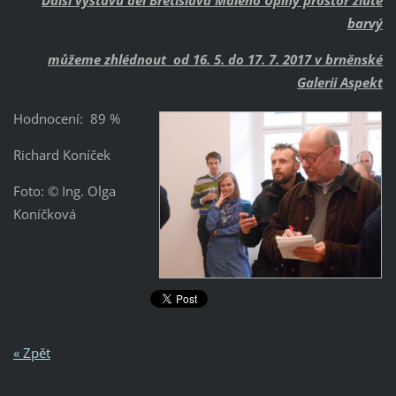
Další výstavu děl Břetislava Malého ´Úplný prostor žluté
barvy´
můžeme zhlédnout od 16. 5. do 17. 7. 2017 v brněnské
Galerii Aspekt
Hodnocení: 89 %
Richard Koníček
Foto: © Ing. Olga
Koníčková
« Zpět